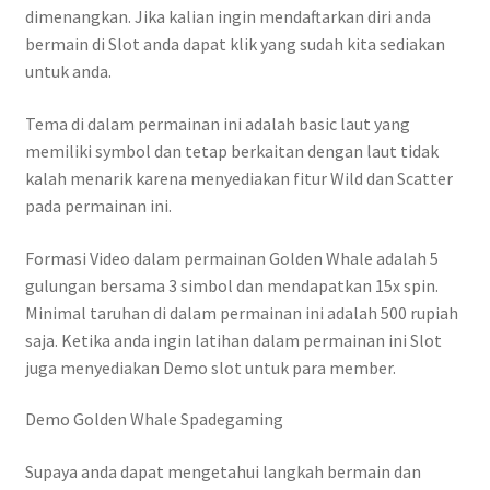
dimenangkan. Jika kalian ingin mendaftarkan diri anda
bermain di Slot anda dapat klik yang sudah kita sediakan
untuk anda.
Tema di dalam permainan ini adalah basic laut yang
memiliki symbol dan tetap berkaitan dengan laut tidak
kalah menarik karena menyediakan fitur Wild dan Scatter
pada permainan ini.
Formasi Video dalam permainan Golden Whale adalah 5
gulungan bersama 3 simbol dan mendapatkan 15x spin.
Minimal taruhan di dalam permainan ini adalah 500 rupiah
saja. Ketika anda ingin latihan dalam permainan ini Slot
juga menyediakan Demo slot untuk para member.
Demo Golden Whale Spadegaming
Supaya anda dapat mengetahui langkah bermain dan