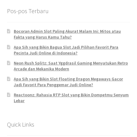
Pos-pos Terbaru
Bocoran Admin Slot Paling Akurat Malam Ini: Mitos atau
Fakta yang Harus Kamu Tahu?
Apa Sih yang Bikin Bagua Slot Jadi Pilihan Favorit Para
Pecinta Judi Online di Indonesia?
Neon Rush Splitz: Saat Yggdrasil Gaming Menyatukan Retro
Arcade dan Mekanika Modern
Apa Sih yang Bikin Slot Floating Dragon Megaways Gacor
Jadi Favorit Para Penggemar Judi Online?
Reactoonz: Rahasia RTP Slot yang Bikin Dompetmu Senyum
Lebar
Quick Links