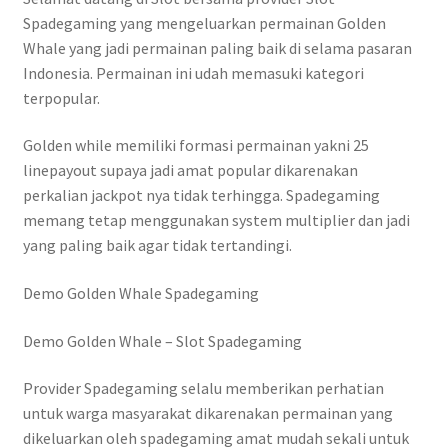
Spadegaming yang mengeluarkan permainan Golden
Whale yang jadi permainan paling baik di selama pasaran
Indonesia. Permainan ini udah memasuki kategori
terpopular.
Golden while memiliki formasi permainan yakni 25
linepayout supaya jadi amat popular dikarenakan
perkalian jackpot nya tidak terhingga. Spadegaming
memang tetap menggunakan system multiplier dan jadi
yang paling baik agar tidak tertandingi.
Demo Golden Whale Spadegaming
Demo Golden Whale – Slot Spadegaming
Provider Spadegaming selalu memberikan perhatian
untuk warga masyarakat dikarenakan permainan yang
dikeluarkan oleh spadegaming amat mudah sekali untuk