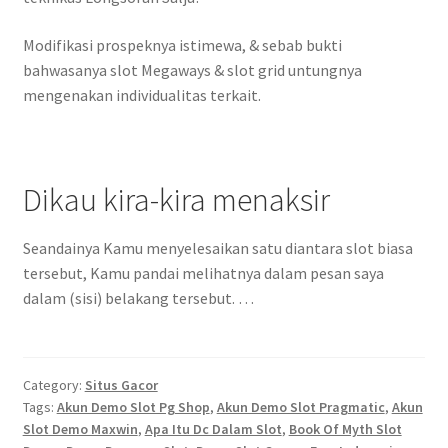
Modifikasi prospeknya istimewa, & sebab bukti
bahwasanya slot Megaways & slot grid untungnya
mengenakan individualitas terkait.
Dikau kira-kira menaksir
Seandainya Kamu menyelesaikan satu diantara slot biasa
tersebut, Kamu pandai melihatnya dalam pesan saya
dalam (sisi) belakang tersebut. …
Category:
Situs Gacor
Tags:
Akun Demo Slot Pg Shop
,
Akun Demo Slot Pragmatic
,
Akun
Slot Demo Maxwin
,
Apa Itu Dc Dalam Slot
,
Book Of Myth Slot