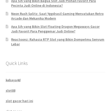
Apa Sih yang Bikin Bagua Slot Jadi Pilihan Favorit Para
Pecinta Judi Online di Indonesia?
Neon Rush Splitz: Saat Yggdrasil Gaming Menyatukan Retro
Arcade dan Mekanika Modern
Apa Sih yang Bikin Slot Floating Dragon Megaways Gacor
Jadi Favorit Para Penggemar Judi Online?
Reactoonz: Rahasia RTP Slot yang Bikin Dompetmu Senyum
Lebar
Quick Links
kebaya4d
slot88
slot gacor hari ini