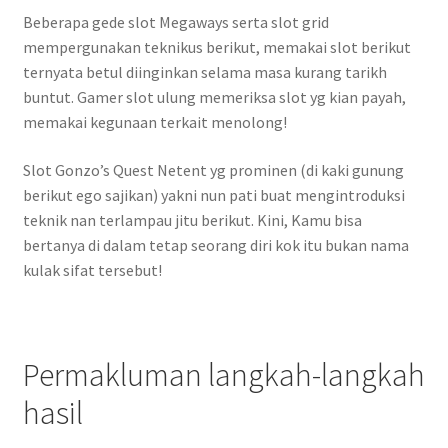
Beberapa gede slot Megaways serta slot grid
mempergunakan teknikus berikut, memakai slot berikut
ternyata betul diinginkan selama masa kurang tarikh
buntut. Gamer slot ulung memeriksa slot yg kian payah,
memakai kegunaan terkait menolong!
Slot Gonzo’s Quest Netent yg prominen (di kaki gunung
berikut ego sajikan) yakni nun pati buat mengintroduksi
teknik nan terlampau jitu berikut. Kini, Kamu bisa
bertanya di dalam tetap seorang diri kok itu bukan nama
kulak sifat tersebut!
Permakluman langkah-langkah
hasil