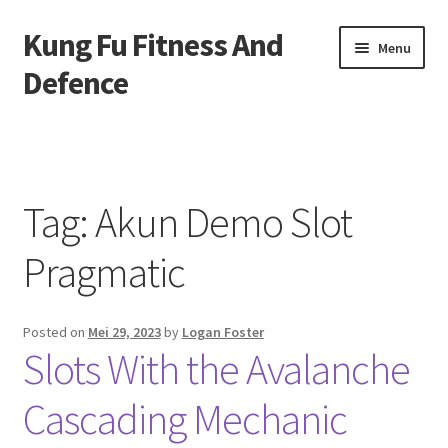
Kung Fu Fitness And
Skip
Skip
Menu
to
to
Defence
navigation
content
Beranda
About us
Tag:
Akun Demo Slot
Contact us
Pragmatic
Privacy Policy
Posted on
Mei 29, 2023
by
Logan Foster
Slots With the Avalanche
Cascading Mechanic