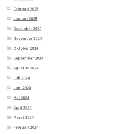
Februari 2025
Januari 2025
Desember 2024
November 2024
Oktober 2024
September 2024
Agustus 2024
Juli 2024
Juni 2024
Mei 2024
April 2024
Maret 2024
Februari 2024