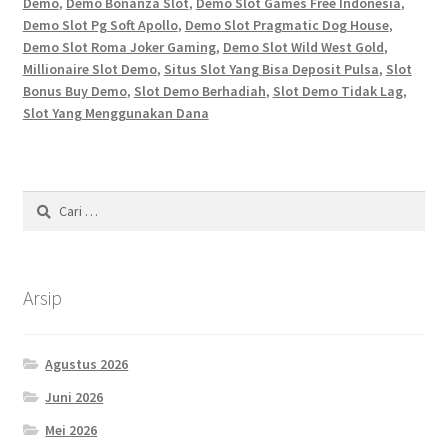
Demo
,
Demo Bonanza Slot
,
Demo Slot Games Free Indonesia
,
Demo Slot Pg Soft Apollo
,
Demo Slot Pragmatic Dog House
,
Demo Slot Roma Joker Gaming
,
Demo Slot Wild West Gold
,
Millionaire Slot Demo
,
Situs Slot Yang Bisa Deposit Pulsa
,
Slot
Bonus Buy Demo
,
Slot Demo Berhadiah
,
Slot Demo Tidak Lag
,
Slot Yang Menggunakan Dana
Cari
untuk:
Arsip
Agustus 2026
Juni 2026
Mei 2026