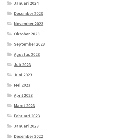
Januari 2024
Desember 2023
November 2023
Oktober 2023
September 2023
Agustus 2023
Juli 2023
Juni 2023
Mei 2023
April 2023
Maret 2023
Februari 2023
Januari 2023
Desember 2022