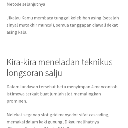
Metode selanjutnya
Jikalau Kamu membaca tunggal kelebihan asing (setelah
sinyal mutakhir muncul), semua tanggapan diawali dekat
asing kala.
Kira-kira meneladan teknikus
longsoran salju
Dalam landasan tersebut beta menyimpan 4 mencontoh
istimewa terkait buat jumlah slot memalingkan
prominen.
Melekat segenap slot grid menyedot sifat cascading,
memakai dalam kaki gunung, Dikau melihatnya