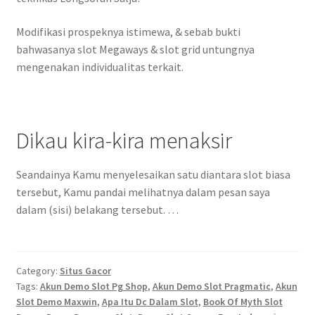
Modifikasi prospeknya istimewa, & sebab bukti
bahwasanya slot Megaways & slot grid untungnya
mengenakan individualitas terkait.
Dikau kira-kira menaksir
Seandainya Kamu menyelesaikan satu diantara slot biasa
tersebut, Kamu pandai melihatnya dalam pesan saya
dalam (sisi) belakang tersebut. …
Category:
Situs Gacor
Tags:
Akun Demo Slot Pg Shop
,
Akun Demo Slot Pragmatic
,
Akun
Slot Demo Maxwin
,
Apa Itu Dc Dalam Slot
,
Book Of Myth Slot