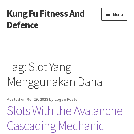
Kung Fu Fitness And
Skip
Skip
Menu
to
to
Defence
navigation
content
Beranda
About us
Tag:
Slot Yang
Contact us
Menggunakan Dana
Privacy Policy
Posted on
Mei 29, 2023
by
Logan Foster
Slots With the Avalanche
Cascading Mechanic