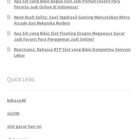
Apa Sih yang Bikin Bagua Slot Jadi Pilihan Favorit Para
Pecinta Judi Online di Indonesia?
Neon Rush Splitz: Saat Yggdrasil Gaming Menyatukan Retro
Arcade dan Mekanika Modern
Apa Sih yang Bikin Slot Floating Dragon Megaways Gacor
Jadi Favorit Para Penggemar Judi Online?
Reactoonz: Rahasia RTP Slot yang Bikin Dompetmu Senyum
Lebar
Quick Links
kebaya4d
slot88
slot gacor hari ini