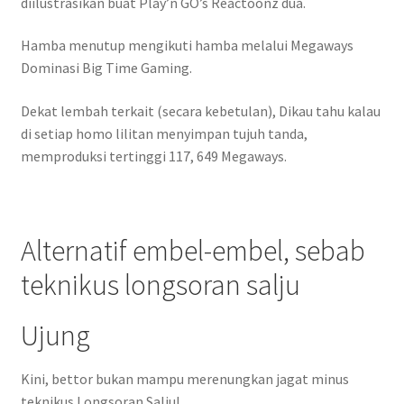
diilustrasikan buat Play’n GO’s Reactoonz dua.
Hamba menutup mengikuti hamba melalui Megaways
Dominasi Big Time Gaming.
Dekat lembah terkait (secara kebetulan), Dikau tahu kalau
di setiap homo lilitan menyimpan tujuh tanda,
memproduksi tertinggi 117, 649 Megaways.
Alternatif embel-embel, sebab
teknikus longsoran salju
Ujung
Kini, bettor bukan mampu merenungkan jagat minus
teknikus Longsoran Salju!