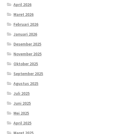
April 2026
Maret 2026
Februari 2026
Januari 2026
Desember 2025
November 2025
Oktober 2025
September 2025
Agustus 2025
Juli 2025
Juni 2025
Mei 2025
April 2025
Maret 2025