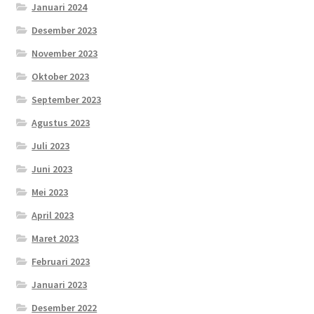
Januari 2024
Desember 2023
November 2023
Oktober 2023
September 2023
Agustus 2023
Juli 2023
Juni 2023
Mei 2023
April 2023
Maret 2023
Februari 2023
Januari 2023
Desember 2022