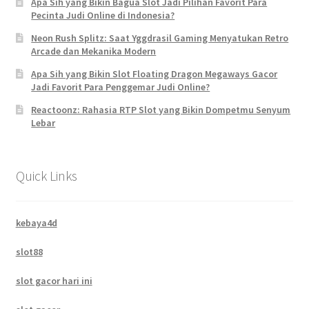
Apa Sih yang Bikin Bagua Slot Jadi Pilihan Favorit Para
Pecinta Judi Online di Indonesia?
Neon Rush Splitz: Saat Yggdrasil Gaming Menyatukan Retro
Arcade dan Mekanika Modern
Apa Sih yang Bikin Slot Floating Dragon Megaways Gacor
Jadi Favorit Para Penggemar Judi Online?
Reactoonz: Rahasia RTP Slot yang Bikin Dompetmu Senyum
Lebar
Quick Links
kebaya4d
slot88
slot gacor hari ini