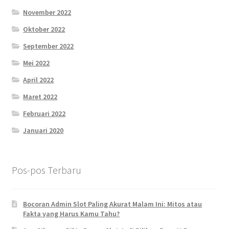
November 2022
Oktober 2022
September 2022
Mei 2022
April 2022
Maret 2022
Februari 2022
Januari 2020
Pos-pos Terbaru
Bocoran Admin Slot Paling Akurat Malam Ini: Mitos atau
Fakta yang Harus Kamu Tahu?