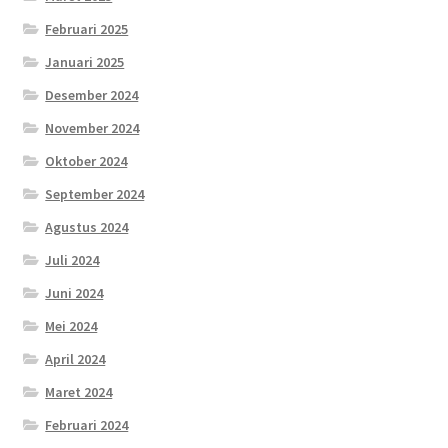
Februari 2025
Januari 2025
Desember 2024
November 2024
Oktober 2024
September 2024
Agustus 2024
Juli 2024
Juni 2024
Mei 2024
April 2024
Maret 2024
Februari 2024