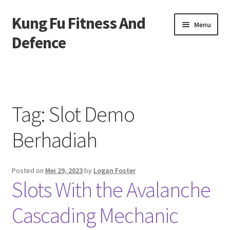
Kung Fu Fitness And
Skip
Skip
Menu
to
to
Defence
navigation
content
Beranda
About us
Tag:
Slot Demo
Contact us
Berhadiah
Privacy Policy
Posted on
Mei 29, 2023
by
Logan Foster
Slots With the Avalanche
Cascading Mechanic