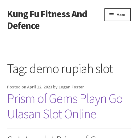
Kung Fu Fitness And
Skip
Skip
Menu
to
to
Defence
navigation
content
Beranda
About us
Tag:
demo rupiah slot
Contact us
Posted on
April 12, 2023
by
Logan Foster
Privacy Policy
Prism of Gems Playn Go
Ulasan Slot Online