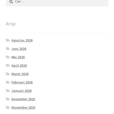
untuk:
Arsip
Agustus 2026
Juni 2026
Mei 2026
April 2026
Maret 2026
Februari 2026
Januari 2026
Desember 2025
November 2025