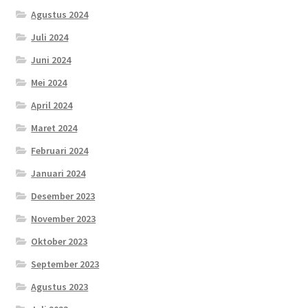
Agustus 2024
Juli 2024
Juni 2024
Mei 2024
April 2024
Maret 2024
Februari 2024
Januari 2024
Desember 2023
November 2023
Oktober 2023
September 2023
Agustus 2023