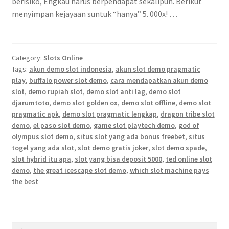
berisiko, Engkau harus berpendapat sekalipun. Berikut
menyimpan kejayaan suntuk “hanya” 5. 000x! …
Category:
Slots Online
Tags:
akun demo slot indonesia
,
akun slot demo pragmatic
play
,
buffalo power slot demo
,
cara mendapatkan akun demo
slot
,
demo rupiah slot
,
demo slot anti lag
,
demo slot
djarumtoto
,
demo slot golden ox
,
demo slot offline
,
demo slot
pragmatic apk
,
demo slot pragmatic lengkap
,
dragon tribe slot
demo
,
el paso slot demo
,
game slot playtech demo
,
god of
olympus slot demo
,
situs slot yang ada bonus freebet
,
situs
togel yang ada slot
,
slot demo gratis joker
,
slot demo spade
,
slot hybrid itu apa
,
slot yang bisa deposit 5000
,
ted online slot
demo
,
the great icescape slot demo
,
which slot machine pays
the best
Cari