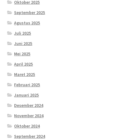
Oktober 2025
September 2025
Agustus 2025
Juli 2025
Juni 2025
Mei 2025
April 2025
Maret 2025
Februari 2025
Januari 2025
Desember 2024
November 2024
Oktober 2024
September 2024