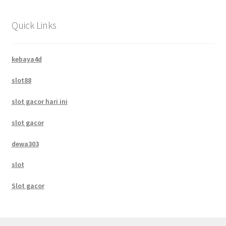
Quick Links
kebaya4d
slot88
slot gacor hari ini
slot gacor
dewa303
slot
Slot gacor