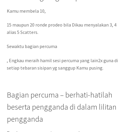
Kamu membela 10,
15 maupun 20 ronde prodeo bila Dikau menyalakan 3, 4
alias 5 Scatters.
Sewaktu bagian percuma
, Engkau meraih hamil sesi percuma yang lain2x guna di
setiap tebaran sisipan yg sanggup Kamu pusing.
Bagian percuma – berhati-hatilah
beserta pengganda di dalam lilitan
pengganda