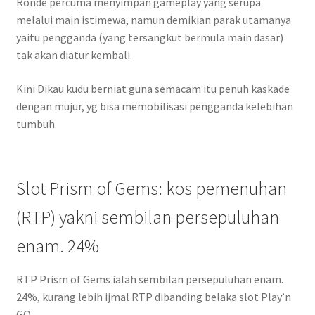
Ronde percuma menyimpan gameplay yang serupa
melalui main istimewa, namun demikian parak utamanya
yaitu pengganda (yang tersangkut bermula main dasar)
tak akan diatur kembali.
Kini Dikau kudu berniat guna semacam itu penuh kaskade
dengan mujur, yg bisa memobilisasi pengganda kelebihan
tumbuh.
Slot Prism of Gems: kos pemenuhan
(RTP) yakni sembilan persepuluhan
enam. 24%
RTP Prism of Gems ialah sembilan persepuluhan enam.
24%, kurang lebih ijmal RTP dibanding belaka slot Play’n
GO.