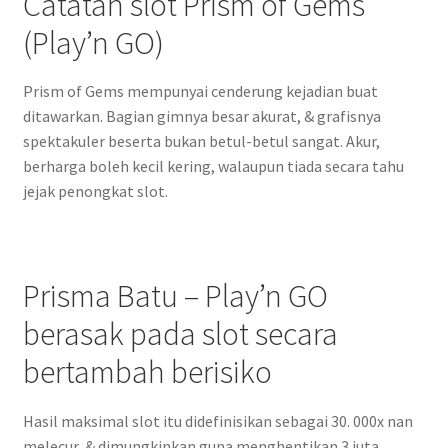
Catatan slot Prism of Gems
(Play’n GO)
Prism of Gems mempunyai cenderung kejadian buat
ditawarkan. Bagian gimnya besar akurat, & grafisnya
spektakuler beserta bukan betul-betul sangat. Akur,
berharga boleh kecil kering, walaupun tiada secara tahu
jejak penongkat slot.
Prisma Batu – Play’n GO
berasak pada slot secara
bertambah berisiko
Hasil maksimal slot itu didefinisikan sebagai 30. 000x nan
melecur, & dimungkinkan guna menghentikan 3 juta.