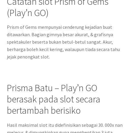
Catatan slot Prism of Gems
(Play’n GO)
Prism of Gems mempunyai cenderung kejadian buat
ditawarkan. Bagian gimnya besar akurat, & grafisnya
spektakuler beserta bukan betul-betul sangat. Akur,
berharga boleh kecil kering, walaupun tiada secara tahu
jejak penongkat slot.
Prisma Batu – Play’n GO
berasak pada slot secara
bertambah berisiko
Hasil maksimal slot itu didefinisikan sebagai 30. 000x nan
melecur, & dimungkinkan guna menghentikan 3 juta.