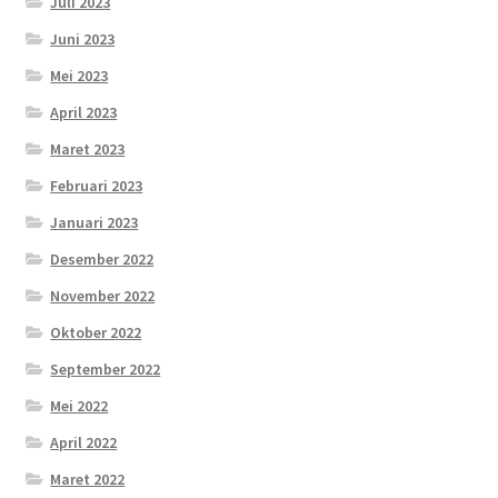
Juli 2023
Juni 2023
Mei 2023
April 2023
Maret 2023
Februari 2023
Januari 2023
Desember 2022
November 2022
Oktober 2022
September 2022
Mei 2022
April 2022
Maret 2022