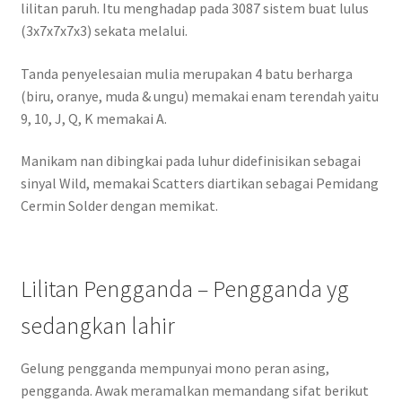
lilitan paruh. Itu menghadap pada 3087 sistem buat lulus
(3x7x7x7x3) sekata melalui.
Tanda penyelesaian mulia merupakan 4 batu berharga
(biru, oranye, muda & ungu) memakai enam terendah yaitu
9, 10, J, Q, K memakai A.
Manikam nan dibingkai pada luhur didefinisikan sebagai
sinyal Wild, memakai Scatters diartikan sebagai Pemidang
Cermin Solder dengan memikat.
Lilitan Pengganda – Pengganda yg
sedangkan lahir
Gelung pengganda mempunyai mono peran asing,
pengganda. Awak meramalkan memandang sifat berikut