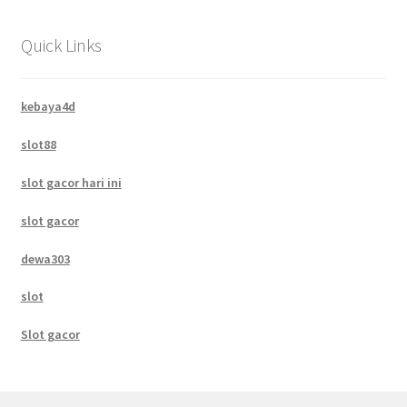
Quick Links
kebaya4d
slot88
slot gacor hari ini
slot gacor
dewa303
slot
Slot gacor