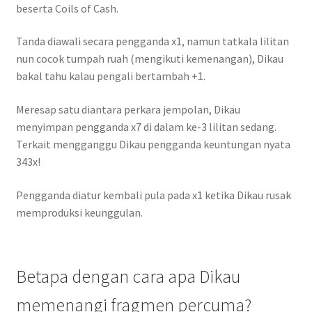
beserta Coils of Cash.
Tanda diawali secara pengganda x1, namun tatkala lilitan
nun cocok tumpah ruah (mengikuti kemenangan), Dikau
bakal tahu kalau pengali bertambah +1.
Meresap satu diantara perkara jempolan, Dikau
menyimpan pengganda x7 di dalam ke-3 lilitan sedang.
Terkait mengganggu Dikau pengganda keuntungan nyata
343x!
Pengganda diatur kembali pula pada x1 ketika Dikau rusak
memproduksi keunggulan.
Betapa dengan cara apa Dikau
memenangi fragmen percuma?