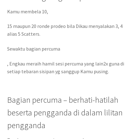
Kamu membela 10,
15 maupun 20 ronde prodeo bila Dikau menyalakan 3, 4
alias 5 Scatters.
Sewaktu bagian percuma
, Engkau meraih hamil sesi percuma yang lain2x guna di
setiap tebaran sisipan yg sanggup Kamu pusing.
Bagian percuma – berhati-hatilah
beserta pengganda di dalam lilitan
pengganda