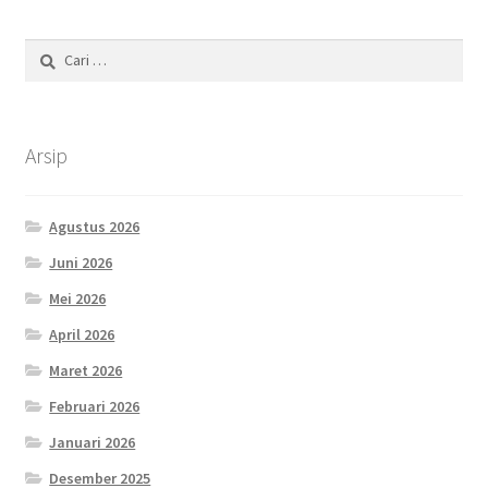
Cari
untuk:
Arsip
Agustus 2026
Juni 2026
Mei 2026
April 2026
Maret 2026
Februari 2026
Januari 2026
Desember 2025