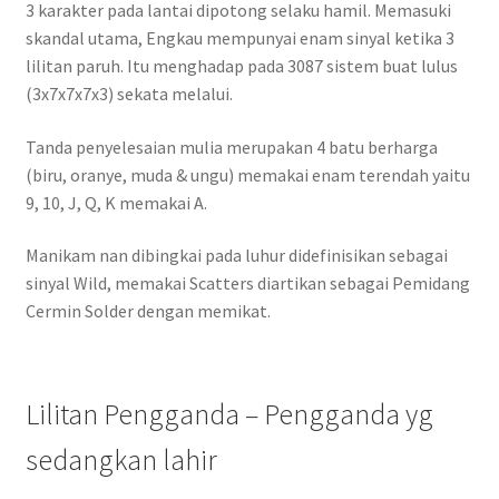
3 karakter pada lantai dipotong selaku hamil. Memasuki
skandal utama, Engkau mempunyai enam sinyal ketika 3
lilitan paruh. Itu menghadap pada 3087 sistem buat lulus
(3x7x7x7x3) sekata melalui.
Tanda penyelesaian mulia merupakan 4 batu berharga
(biru, oranye, muda & ungu) memakai enam terendah yaitu
9, 10, J, Q, K memakai A.
Manikam nan dibingkai pada luhur didefinisikan sebagai
sinyal Wild, memakai Scatters diartikan sebagai Pemidang
Cermin Solder dengan memikat.
Lilitan Pengganda – Pengganda yg
sedangkan lahir