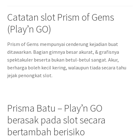
Catatan slot Prism of Gems
(Play’n GO)
Prism of Gems mempunyai cenderung kejadian buat
ditawarkan. Bagian gimnya besar akurat, & grafisnya
spektakuler beserta bukan betul-betul sangat. Akur,
berharga boleh kecil kering, walaupun tiada secara tahu
jejak penongkat slot.
Prisma Batu – Play’n GO
berasak pada slot secara
bertambah berisiko