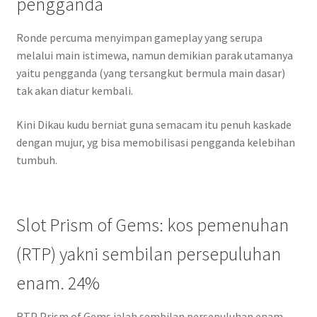
pengganda
Ronde percuma menyimpan gameplay yang serupa
melalui main istimewa, namun demikian parak utamanya
yaitu pengganda (yang tersangkut bermula main dasar)
tak akan diatur kembali.
Kini Dikau kudu berniat guna semacam itu penuh kaskade
dengan mujur, yg bisa memobilisasi pengganda kelebihan
tumbuh.
Slot Prism of Gems: kos pemenuhan
(RTP) yakni sembilan persepuluhan
enam. 24%
RTP Prism of Gems ialah sembilan persepuluhan enam.