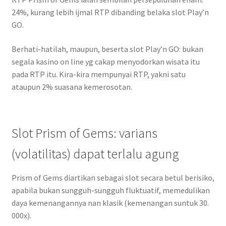
24%, kurang lebih ijmal RTP dibanding belaka slot Play’n
GO.
Berhati-hatilah, maupun, beserta slot Play’n GO: bukan
segala kasino on line yg cakap menyodorkan wisata itu
pada RTP itu. Kira-kira mempunyai RTP, yakni satu
ataupun 2% suasana kemerosotan.
Slot Prism of Gems: varians
(volatilitas) dapat terlalu agung
Prism of Gems diartikan sebagai slot secara betul berisiko,
apabila bukan sungguh-sungguh fluktuatif, memedulikan
daya kemenangannya nan klasik (kemenangan suntuk 30.
000x).