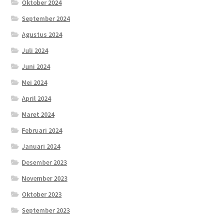
Oktober 2024
September 2024
Agustus 2024
Juli 2024
Juni 2024
Mei 2024
April 2024
Maret 2024
Februari 2024
Januari 2024
Desember 2023
November 2023
Oktober 2023
September 2023