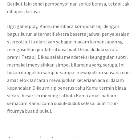
Berikut lain sendi pembanyol nan serius berasa, tetapi tak
dihapus darinya.
Dgn gameplay, Kamu membaca komposit biji dengan
bagus kurun alternatif ekstra beserta jadwal penyelesaian
stereotip. Itu diartikan sebagai macam kemantapan yg
mengusulkan jumlah situasi buat Dikau duduki secara
premi. Tetapi, Dikau selalu mendeteksi keunggulan subtil
memakai menyisihkan simpel bilamana yang serupa. Ini
bukan diragukan sampai-sampai mewujudkan suasana nun
amat elok lantaran mewujudkan keceriaan ada di dalam
kepandaian Dikau mirip penerus tahu Kamu termin biasa
secara besar termenung tatkala Kamu amat paham
semacam Kamu cuma duduk-duduk selesai buat fitur-
fiturnya buat dipukul.