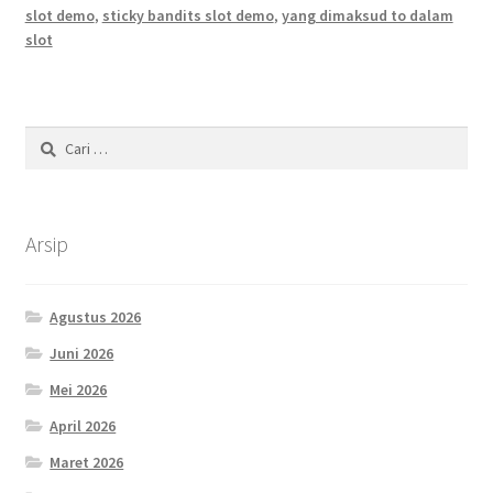
slot demo
,
sticky bandits slot demo
,
yang dimaksud to dalam
slot
Cari
untuk:
Arsip
Agustus 2026
Juni 2026
Mei 2026
April 2026
Maret 2026