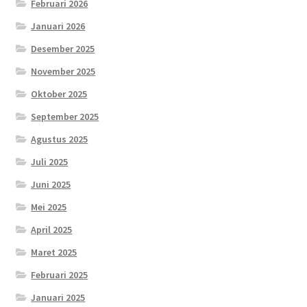
Februari 2026
Januari 2026
Desember 2025
November 2025
Oktober 2025
September 2025
Agustus 2025
Juli 2025
Juni 2025
Mei 2025
April 2025
Maret 2025
Februari 2025
Januari 2025