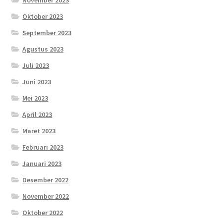
Oktober 2023
September 2023
Agustus 2023
Juli 2023
Juni 2023
Mei 2023
April 2023
Maret 2023
Februari 2023
Januari 2023
Desember 2022
November 2022
Oktober 2022