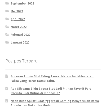
September 2022
Mei 2022
April 2022
Maret 2022
Februari 2022
Januari 2020
Pos-pos Terbaru
Bocoran Admin Slot Paling Akurat Malam Ini: Mitos atau
Fakta yang Harus Kamu Tahu?
Apa Sih yang Bikin Bagua Slot Jadi Pilihan Favorit Para
Pecinta Judi Online di Indonesia?
Neon Rush Splitz: Saat Yggdrasil Gaming Menyatukan Retro
Arcade dan Mekanika Modern