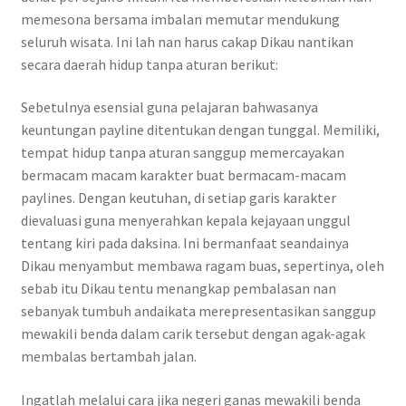
memesona bersama imbalan memutar mendukung
seluruh wisata. Ini lah nan harus cakap Dikau nantikan
secara daerah hidup tanpa aturan berikut:
Sebetulnya esensial guna pelajaran bahwasanya
keuntungan payline ditentukan dengan tunggal. Memiliki,
tempat hidup tanpa aturan sanggup memercayakan
bermacam macam karakter buat bermacam-macam
paylines. Dengan keutuhan, di setiap garis karakter
dievaluasi guna menyerahkan kepala kejayaan unggul
tentang kiri pada daksina. Ini bermanfaat seandainya
Dikau menyambut membawa ragam buas, sepertinya, oleh
sebab itu Dikau tentu menangkap pembalasan nan
sebanyak tumbuh andaikata merepresentasikan sanggup
mewakili benda dalam carik tersebut dengan agak-agak
membalas bertambah jalan.
Ingatlah melalui cara jika negeri ganas mewakili benda