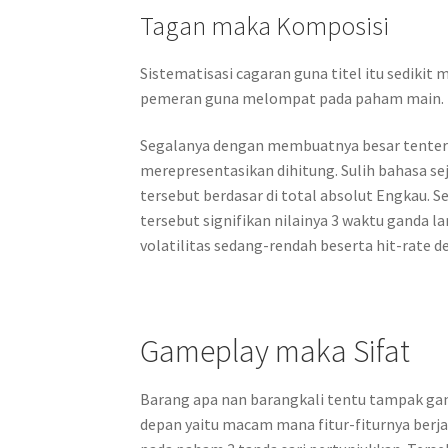
Tagan maka Komposisi
Sistematisasi cagaran guna titel itu sedik
pemeran guna melompat pada paham main. Ini
Segalanya dengan membuatnya besar tente
merepresentasikan dihitung. Sulih bahasa sej
tersebut berdasar di total absolut Engkau. 
tersebut signifikan nilainya 3 waktu ganda l
volatilitas sedang-rendah beserta hit-rate 
Gameplay maka Sifat
Barang apa nan barangkali tentu tampak ga
depan yaitu macam mana fitur-fiturnya berj