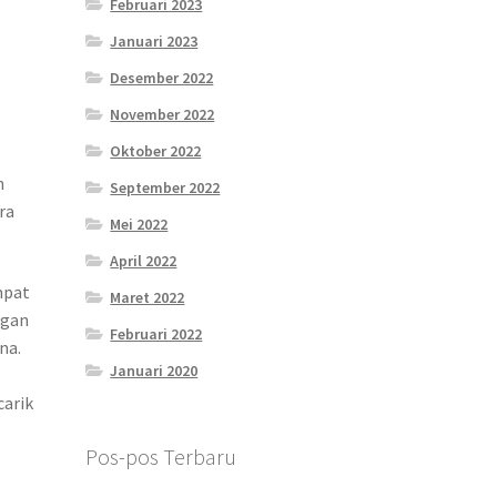
Februari 2023
Januari 2023
Desember 2022
November 2022
Oktober 2022
n
September 2022
ra
Mei 2022
April 2022
mpat
Maret 2022
ngan
Februari 2022
na.
Januari 2020
arik
Pos-pos Terbaru