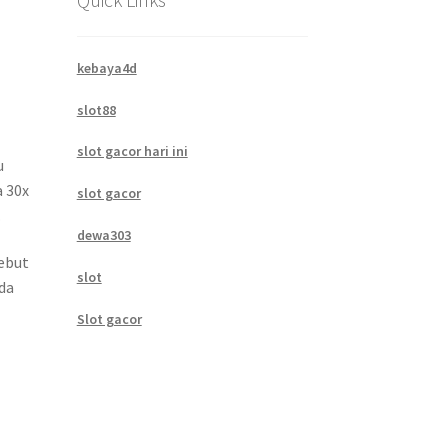
kebaya4d
slot88
slot gacor hari ini
u
 30x
slot gacor
.
dewa303
ebut
slot
ada
Slot gacor