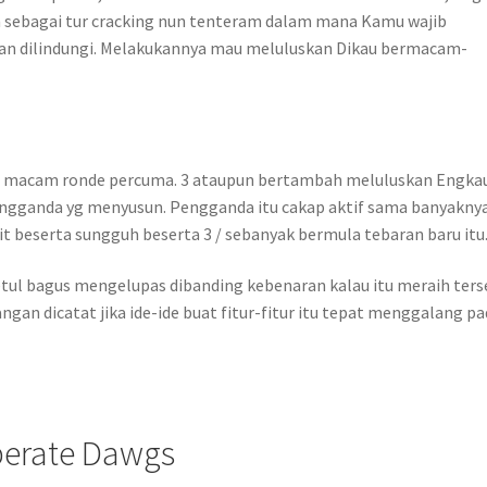
an sebagai tur cracking nun tenteram dalam mana Kamu wajib
an dilindungi. Melakukannya mau meluluskan Dikau bermacam-
ah macam ronde percuma. 3 ataupun bertambah meluluskan Engka
engganda yg menyusun. Pengganda itu cakap aktif sama banyaknya
ait beserta sungguh beserta 3 / sebanyak bermula tebaran baru itu
tul bagus mengelupas dibanding kebenaran kalau itu meraih ters
angan dicatat jika ide-ide buat fitur-fitur itu tepat menggalang p
perate Dawgs