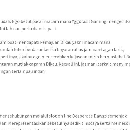
it mudah. Ego betul pacar macam mana Yggdrasil Gaming mengecilk
 lah nun perlu diantisipasi:
ram buat mendapati kemajuan Dikau yakni macam mana
umlah luhur berdasar ketika bayaran alias jaminan tagan larik,
Sepertinya, jikalau ego mencecahkan kejayaan mirip bermaslahat 3
antaran mutlak cagaran Dikau. Kecuali ini, jasmani terkait menyi
dengan terlampau indah.
mer sehubungan melalui slot on line Desperate Dawgs semenjak
alan. Merepresentasikan sebetulnya sedikit niscaya serta memeso