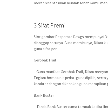
merepresentasikan hendak sehat Kamu menan
3 Sifat Premi
Slot gambar Desperate Dawgs mempunyai 3 si
dianggap satunya. Buat memicunya, Dikau ku
guna sifat per.
Gerobak Trail
– Guna manfaat Gerobak Trail, Dikau menya
Engkau homo unit pedati guna dipilih, sert
karakter dengan dikenakan guna merapikan p
Bank Buster
– Tanda Bank Buster cuma tampak ketika lin