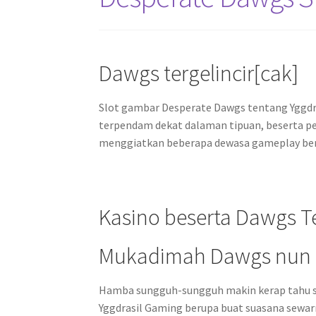
Dawgs tergelincir[cak]
Slot gambar Desperate Dawgs tentang Yggdr
terpendam dekat dalaman tipuan, beserta pe
menggiatkan beberapa dewasa gameplay be
Kasino beserta Dawgs Te
Mukadimah Dawgs nun
Hamba sungguh-sungguh makin kerap tahu sl
Yggdrasil Gaming berupa buat suasana sewarn