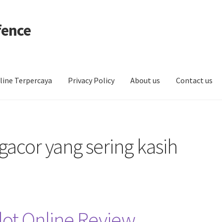
fence
line Terpercaya
Privacy Policy
About us
Contact us
gacor yang sering kasih
ot Online Review