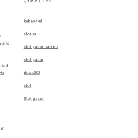
kebaya4d
slot88
u
 30x
slot gacor hari ini
.
slot gacor
ebut
dewa303
ada
slot
Slot gacor
nun