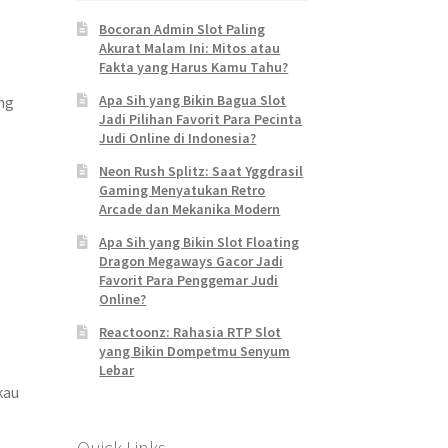
Bocoran Admin Slot Paling
Akurat Malam Ini: Mitos atau
Fakta yang Harus Kamu Tahu?
Apa Sih yang Bikin Bagua Slot
ng
Jadi Pilihan Favorit Para Pecinta
Judi Online di Indonesia?
Neon Rush Splitz: Saat Yggdrasil
Gaming Menyatukan Retro
Arcade dan Mekanika Modern
Apa Sih yang Bikin Slot Floating
Dragon Megaways Gacor Jadi
Favorit Para Penggemar Judi
Online?
Reactoonz: Rahasia RTP Slot
yang Bikin Dompetmu Senyum
Lebar
kau
Quick Links