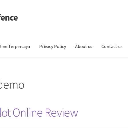
fence
line Terpercaya
Privacy Policy
About us
Contact us
t demo
ot Online Review