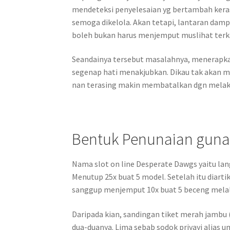
mendeteksi penyelesaian yg bertambah keras
semoga dikelola. Akan tetapi, lantaran dam
boleh bukan harus menjemput muslihat terka
Seandainya tersebut masalahnya, menerapka
segenap hati menakjubkan. Dikau tak akan m
nan terasing makin membatalkan dgn melak
Bentuk Penunaian guna 
Nama slot on line Desperate Dawgs yaitu la
Menutup 25x buat 5 model. Setelah itu diarti
sanggup menjemput 10x buat 5 beceng melalu
Daripada kian, sandingan tiket merah jambu 
dua-duanya. Lima sebab sodok priyayi alias