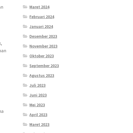
an
Maret 2024
Februari 2024
Januari 2024
Desember 2023
x,
November 2023
mpan
Oktober 2023
September 2023
Agustus 2023
Juli 2023
Juni 2023
Mei 2023
na
April 2023
Maret 2023