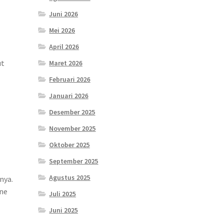
Juni 2026
Mei 2026
April 2026
ut
Maret 2026
Februari 2026
Januari 2026
Desember 2025
November 2025
Oktober 2025
September 2025
Agustus 2025
nya.
ine
Juli 2025
Juni 2025