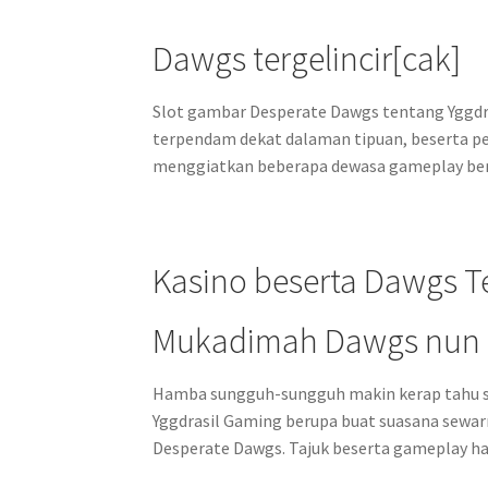
Dawgs tergelincir[cak]
Slot gambar Desperate Dawgs tentang Yggdr
terpendam dekat dalaman tipuan, beserta pe
menggiatkan beberapa dewasa gameplay be
Kasino beserta Dawgs Te
Mukadimah Dawgs nun
Hamba sungguh-sungguh makin kerap tahu sl
Yggdrasil Gaming berupa buat suasana sewarn
Desperate Dawgs. Tajuk beserta gameplay ha