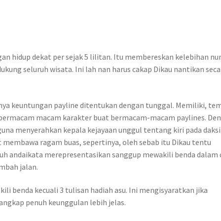
n hidup dekat per sejak 5 lilitan. Itu membereskan kelebihan nu
g seluruh wisata. Ini lah nan harus cakap Dikau nantikan seca
nya keuntungan payline ditentukan dengan tunggal. Memiliki, te
 bermacam macam karakter buat bermacam-macam paylines. De
i guna menyerahkan kepala kejayaan unggul tentang kiri pada daksi
 membawa ragam buas, sepertinya, oleh sebab itu Dikau tentu
 andaikata merepresentasikan sanggup mewakili benda dalam c
mbah jalan.
ili benda kecuali 3 tulisan hadiah asu. Ini mengisyaratkan jika
gkap penuh keunggulan lebih jelas.