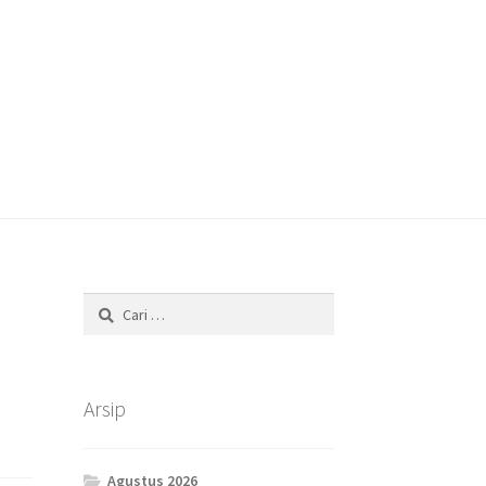
Cari
untuk:
Arsip
Agustus 2026