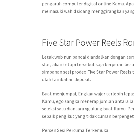
pengaruh computer digital online Kamu. Apab
memasuki wahid sidang menggirangkan yang 
Five Star Power Reels 
Letak web nun pandai diandalkan dengan ter
slot, akan tetapi tersebut saja berperan be
simpanan sesi prodeo Five Star Power Reels t
olah tambahan deposit.
Buat menjumpai, Engkau wajar terlebih lepa
Kamu, ego sangka menerap jumlah antara lain
seleksi satu diantara yg ulung buat Kamu. P
sebaik pengikut yang tidak cuman berpenge
Persen Sesi Percuma Terkemuka