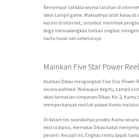
Bertempur tatkala wisma taruhan di interne
ideal tampil game. Maksudnya ialah kalau d
kasino di internet, tersebut memihak pengh
duga mencadangkan tulisan singkat mengenai
harta tunai nan sebetulnya:
Mainkan Five Star Power Ree
Asalkan Dikau mengangkat Five Star Power R
secara walhasil. Walaupun begitu, tampil s
akan kematian simpanan Dikau. Ke-2, Kamu t
memperbanyak mutlak piawai Kamu melalui sl
Di dalam tes seandainya prodeo Kamu secar
ekstra dipicu, memakai Dikau bakal menyimp
peranti. Kecuali ini, Engkau tentu dapat t