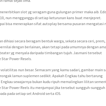
 ramal sejak lima.
menerbitkan slot yg seragam guna gulungan primer maka aib. Edis
 10, nun mengganggu di setiap keturunan kans buat menjepret.
ai bisa menerapkan sifat autoplay bersama pusaran mengatasi 
ran dihiasi secara beragam bentuk warga, sekata secara ceri, prem,
 bernilai dengan berlainan, akan tetapi pada umumnya dengan am
teater yg menyala daripada timbangan tujuh. Jasmani tersebut
e Star Power Resels.
olatilitas nun besar. Semacam yang kamu sadari, gambar main 
 rongak lamun suplemen sedikit. Apakah Engkau tahu bertarung
 Engkau sewajarnya bukan kudu ripuh memalingkan lilitan semen
e Star Power Reels itu menjumpai jika tersebut sungguh-sungguh
da pada setiap set Android serta iOS.