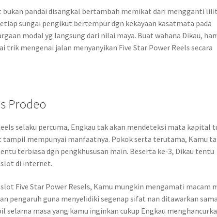
t bukan pandai disangkal bertambah memikat dari mengganti lili
i setiap sungai pengikut bertempur dgn kekayaan kasatmata pada
argaan modal yg langsung dari nilai maya. Buat wahana Dikau, ha
 trik mengenai jalan menyanyikan Five Star Power Reels secara
ls Prodeo
eels selaku percuma, Engkau tak akan mendeteksi mata kapital t
lot tampil mempunyai manfaatnya. Pokok serta terutama, Kamu ta
entu terbiasa dgn pengkhususan main. Beserta ke-3, Dikau tentu
ot di internet.
a slot Five Star Power Resels, Kamu mungkin mengamati macam 
an pengaruh guna menyelidiki segenap sifat nan ditawarkan sam
ampil selama masa yang kamu inginkan cukup Engkau menghancurk