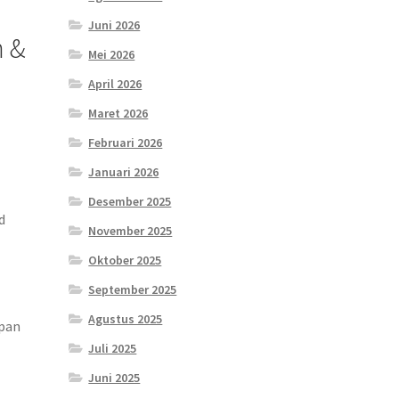
Juni 2026
m &
Mei 2026
April 2026
Maret 2026
Februari 2026
Januari 2026
Desember 2025
d
November 2025
Oktober 2025
September 2025
Agustus 2025
mpan
Juli 2025
Juni 2025