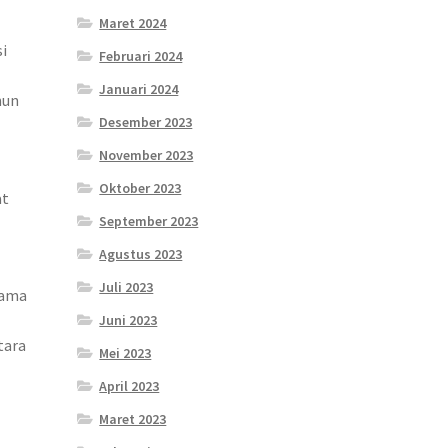
Maret 2024
i
Februari 2024
Januari 2024
nun
Desember 2023
November 2023
Oktober 2023
at
September 2023
Agustus 2023
Juli 2023
sama
Juni 2023
tara
Mei 2023
April 2023
Maret 2023