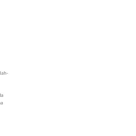
h
lah-
da
ma