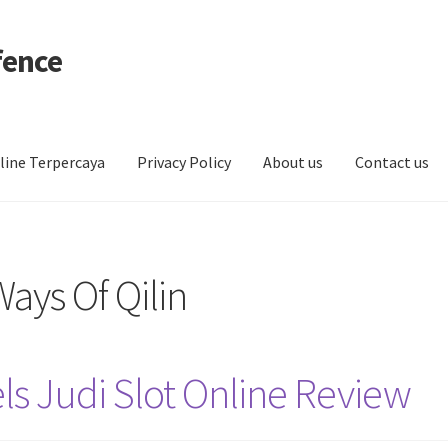
fence
line Terpercaya
Privacy Policy
About us
Contact us
ays Of Qilin
ls Judi Slot Online Review