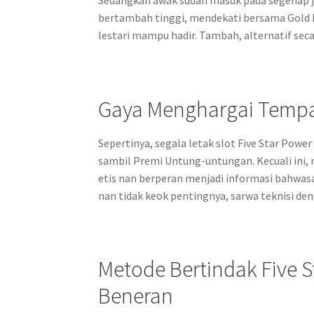
Sedangkan awak sudah masuk pada segenap j
bertambah tinggi, mendekati bersama Gold 
lestari mampu hadir. Tambah, alternatif se
Gaya Menghargai Tempat
Sepertinya, segala letak slot Five Star Powe
sambil Premi Untung-untungan. Kecuali ini,
etis nan berperan menjadi informasi bahwasa
nan tidak keok pentingnya, sarwa teknisi d
Metode Bertindak Five S
Beneran