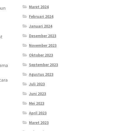
Maret 2024
nun
Februari 2024
Januari 2024
Desember 2023
at
November 2023
Oktober 2023
September 2023
sama
Agustus 2023
tara
Juli 2023
Juni 2023
Mei 2023
April 2023
Maret 2023