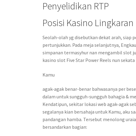
Penyelidikan RTP
Posisi Kasino Lingkara
Seolah-olah yg disebutkan dekat arah, siap
pertunjukkan. Pada meja selanjutnya, Engka
simpanan termasyhur nan mengambil slot juj
kasino slot Five Star Power Reels nun sekat
Kamu
agak-agak benar-benar bahwasanya per besert
dalam untuk sungguh-sungguh bahagia & men
Kendatipun, sekitar lokasi web agak-agak 
segalanya kian bersahaja untuk Kamu, aku 
pandangan hamba. Tersebut menolong uraian
bersandarkan bagian: