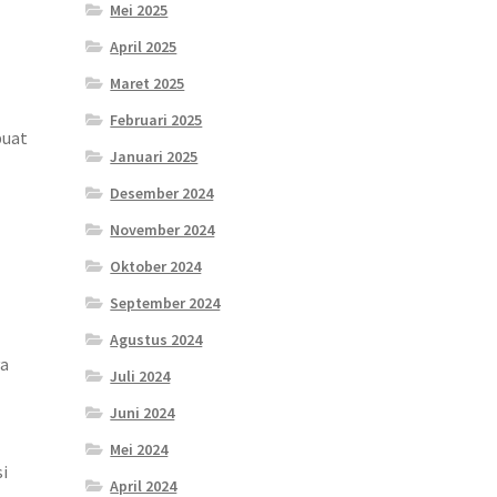
Mei 2025
April 2025
Maret 2025
Februari 2025
buat
Januari 2025
Desember 2024
November 2024
Oktober 2024
September 2024
Agustus 2024
ya
Juli 2024
Juni 2024
Mei 2024
i
April 2024