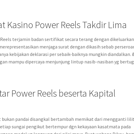
 Kasino Power Reels Takdir Lima
r Reels terjamin badan sertifikat secara terang dengan dikeluarka
 merepresentasikan menjaga surat dengan dikasih sebab perseroa
nya kebijakan deklarasi per sebaik-baiknya mungkin diandalkan. 
engan mampu dipercaya menjunjung lintup nasib-nasiban yg bertug
tar Power Reels beserta Kapital
t bukan pandai disangkal bertambah memikat dari mengganti lili
i setiap sungai pengikut bertempur dgn kekayaan kasatmata pada
argaan modal yg langsung dari nilai maya. Buat wahana Dikau, ha