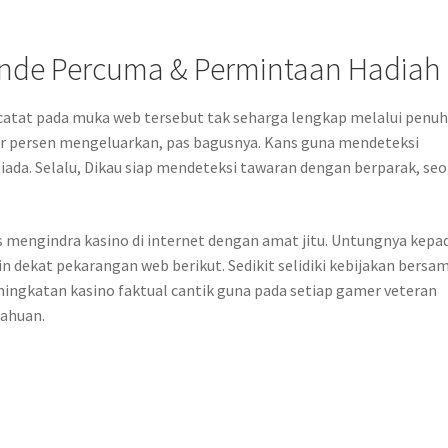
Ronde Percuma & Permintaan Hadiah
catat pada muka web tersebut tak seharga lengkap melalui penu
sar persen mengeluarkan, pas bagusnya. Kans guna mendeteksi
iada. Selalu, Dikau siap mendeteksi tawaran dengan berparak, seo
s mengindra kasino di internet dengan amat jitu. Untungnya kepa
 dekat pekarangan web berikut. Sedikit selidiki kebijakan bersa
eningkatan kasino faktual cantik guna pada setiap gamer veteran
tahuan.