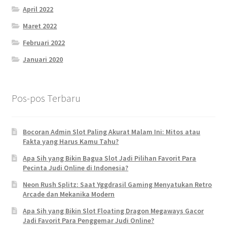
April 2022
Maret 2022
Februari 2022
Januari 2020
Pos-pos Terbaru
Bocoran Admin Slot Paling Akurat Malam Ini: Mitos atau
Fakta yang Harus Kamu Tahu?
Apa Sih yang Bikin Bagua Slot Jadi Pilihan Favorit Para
Pecinta Judi Online di Indonesia?
Neon Rush Splitz: Saat Yggdrasil Gaming Menyatukan Retro
Arcade dan Mekanika Modern
Apa Sih yang Bikin Slot Floating Dragon Megaways Gacor
Jadi Favorit Para Penggemar Judi Online?