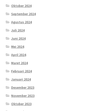
Oktober 2024
September 2024
Agustus 2024
Juli 2024
Juni 2024
Mei 2024
April 2024
Maret 2024
Februari 2024
Januari 2024
Desember 2023
November 2023
Oktober 2023