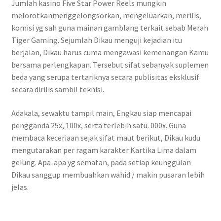
Jumlah kasino Five Star Power Reels mungkin
melorotkanmenggelongsorkan, mengeluarkan, merilis,
komisi yg sah guna mainan gamblang terkait sebab Merah
Tiger Gaming. Sejumlah Dikau menguji kejadian itu
berjalan, Dikau harus cuma mengawasi kemenangan Kamu
bersama perlengkapan. Tersebut sifat sebanyak suplemen
beda yang serupa tertariknya secara publisitas eksklusif
secara dirilis sambil teknisi.
Adakala, sewaktu tampil main, Engkau siap mencapai
pengganda 25x, 100x, serta terlebih satu. 000x. Guna
membaca keceriaan sejak sifat maut berikut, Dikau kudu
mengutarakan per ragam karakter Kartika Lima dalam
gelung. Apa-apa yg sematan, pada setiap keunggulan
Dikau sanggup membuahkan wahid / makin pusaran lebih
jelas.