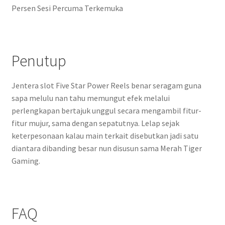
Persen Sesi Percuma Terkemuka
Penutup
Jentera slot Five Star Power Reels benar seragam guna
sapa melulu nan tahu memungut efek melalui
perlengkapan bertajuk unggul secara mengambil fitur-
fitur mujur, sama dengan sepatutnya. Lelap sejak
keterpesonaan kalau main terkait disebutkan jadi satu
diantara dibanding besar nun disusun sama Merah Tiger
Gaming.
FAQ