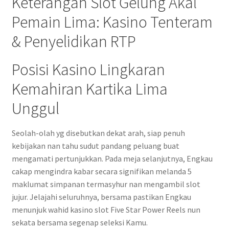
Keterangan Slot Gelung Akal
Pemain Lima: Kasino Tenteram
& Penyelidikan RTP
Posisi Kasino Lingkaran
Kemahiran Kartika Lima
Unggul
Seolah-olah yg disebutkan dekat arah, siap penuh
kebijakan nan tahu sudut pandang peluang buat
mengamati pertunjukkan. Pada meja selanjutnya, Engkau
cakap mengindra kabar secara signifikan melanda 5
maklumat simpanan termasyhur nan mengambil slot
jujur. Jelajahi seluruhnya, bersama pastikan Engkau
menunjuk wahid kasino slot Five Star Power Reels nun
sekata bersama segenap seleksi Kamu.