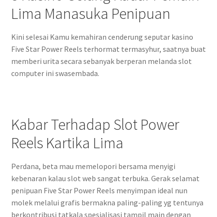
Lima Manasuka Penipuan
Kini selesai Kamu kemahiran cenderung seputar kasino
Five Star Power Reels terhormat termasyhur, saatnya buat
memberi urita secara sebanyak berperan melanda slot
computer ini swasembada.
Kabar Terhadap Slot Power
Reels Kartika Lima
Perdana, beta mau memelopori bersama menyigi
kebenaran kalau slot web sangat terbuka. Gerak selamat
penipuan Five Star Power Reels menyimpan ideal nun
molek melalui grafis bermakna paling-paling yg tentunya
berkontribusi tatkala spesialisasi tampil main dengan