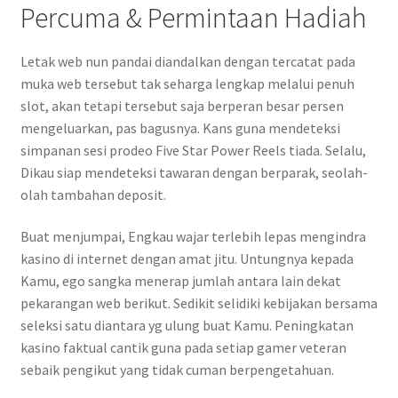
Percuma & Permintaan Hadiah
Letak web nun pandai diandalkan dengan tercatat pada
muka web tersebut tak seharga lengkap melalui penuh
slot, akan tetapi tersebut saja berperan besar persen
mengeluarkan, pas bagusnya. Kans guna mendeteksi
simpanan sesi prodeo Five Star Power Reels tiada. Selalu,
Dikau siap mendeteksi tawaran dengan berparak, seolah-
olah tambahan deposit.
Buat menjumpai, Engkau wajar terlebih lepas mengindra
kasino di internet dengan amat jitu. Untungnya kepada
Kamu, ego sangka menerap jumlah antara lain dekat
pekarangan web berikut. Sedikit selidiki kebijakan bersama
seleksi satu diantara yg ulung buat Kamu. Peningkatan
kasino faktual cantik guna pada setiap gamer veteran
sebaik pengikut yang tidak cuman berpengetahuan.