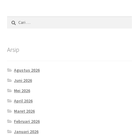
Cari
untuk:
Arsip
Agustus 2026
Juni 2026
Mei 2026
April 2026
Maret 2026
Februari 2026
Januari 2026