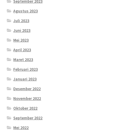
September 2023
Agustus 2023
Juli 2023
Juni 2023
Mei 2023
April 2023
Maret 2023
Februari 2023
Januari 2023
Desember 2022
November 2022
Oktober 2022
September 2022
Mei 2022