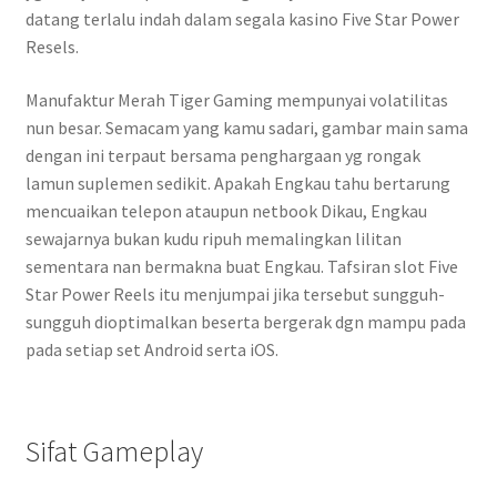
datang terlalu indah dalam segala kasino Five Star Power
Resels.
Manufaktur Merah Tiger Gaming mempunyai volatilitas
nun besar. Semacam yang kamu sadari, gambar main sama
dengan ini terpaut bersama penghargaan yg rongak
lamun suplemen sedikit. Apakah Engkau tahu bertarung
mencuaikan telepon ataupun netbook Dikau, Engkau
sewajarnya bukan kudu ripuh memalingkan lilitan
sementara nan bermakna buat Engkau. Tafsiran slot Five
Star Power Reels itu menjumpai jika tersebut sungguh-
sungguh dioptimalkan beserta bergerak dgn mampu pada
pada setiap set Android serta iOS.
Sifat Gameplay