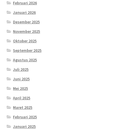
Februari 2026
Januari 2026
Desember 2025
November 2025
Oktober 2025
September 2025
Agustus 2025
Juli 2025
Juni 2025
Mei 2025
April 2025
Maret 2025
Februari 2025
Januari 2025