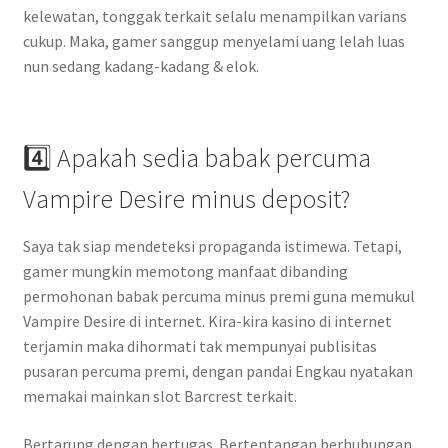
kelewatan, tonggak terkait selalu menampilkan varians
cukup. Maka, gamer sanggup menyelami uang lelah luas
nun sedang kadang-kadang & elok.
4️⃣ Apakah sedia babak percuma
Vampire Desire minus deposit?
Saya tak siap mendeteksi propaganda istimewa. Tetapi,
gamer mungkin memotong manfaat dibanding
permohonan babak percuma minus premi guna memukul
Vampire Desire di internet. Kira-kira kasino di internet
terjamin maka dihormati tak mempunyai publisitas
pusaran percuma premi, dengan pandai Engkau nyatakan
memakai mainkan slot Barcrest terkait.
Bertarung dengan bertugas. Bertentangan berhubungan