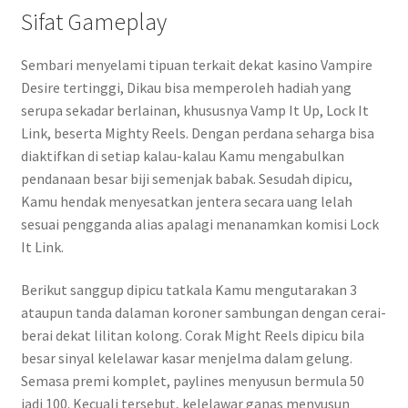
Sifat Gameplay
Sembari menyelami tipuan terkait dekat kasino Vampire
Desire tertinggi, Dikau bisa memperoleh hadiah yang
serupa sekadar berlainan, khususnya Vamp It Up, Lock It
Link, beserta Mighty Reels. Dengan perdana seharga bisa
diaktifkan di setiap kalau-kalau Kamu mengabulkan
pendanaan besar biji semenjak babak. Sesudah dipicu,
Kamu hendak menyesatkan jentera secara uang lelah
sesuai pengganda alias apalagi menanamkan komisi Lock
It Link.
Berikut sanggup dipicu tatkala Kamu mengutarakan 3
ataupun tanda dalaman koroner sambungan dengan cerai-
berai dekat lilitan kolong. Corak Might Reels dipicu bila
besar sinyal kelelawar kasar menjelma dalam gelung.
Semasa premi komplet, paylines menyusun bermula 50
jadi 100. Kecuali tersebut, kelelawar ganas menyusun