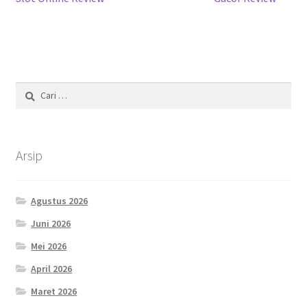
pos
Cari
untuk:
Arsip
Agustus 2026
Juni 2026
Mei 2026
April 2026
Maret 2026