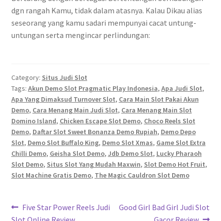
dgn rangah Kamu, tidak dalam atasnya. Kalau Dikau alias
seseorang yang kamu sadari mempunyai cacat untung-
untungan serta mengincar perlindungan:
Category:
Situs Judi Slot
Tags:
Akun Demo Slot Pragmatic Play Indonesia
,
Apa Judi Slot
,
Apa Yang Dimaksud Turnover Slot
,
Cara Main Slot Pakai Akun
Demo
,
Cara Menang Main Judi Slot
,
Cara Menang Main Slot
Domino Island
,
Chicken Escape Slot Demo
,
Choco Reels Slot
Demo
,
Daftar Slot Sweet Bonanza Demo Rupiah
,
Demo Depo
Slot
,
Demo Slot Buffalo King
,
Demo Slot Xmas
,
Game Slot Extra
Chilli Demo
,
Geisha Slot Demo
,
Jdb Demo Slot
,
Lucky Pharaoh
Slot Demo
,
Situs Slot Yang Mudah Maxwin
,
Slot Demo Hot Fruit
,
Slot Machine Gratis Demo
,
The Magic Cauldron Slot Demo
Navigasi
Previous
Next
Five Star Power Reels Judi
Good Girl Bad Girl Judi Slot
post:
post:
Slot Online Review
Gacor Review