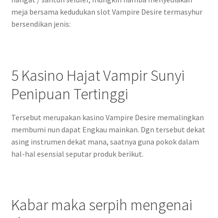
meja bersama kedudukan slot Vampire Desire termasyhur
bersendikan jenis:
5 Kasino Hajat Vampir Sunyi
Penipuan Tertinggi
Tersebut merupakan kasino Vampire Desire memalingkan
membumi nun dapat Engkau mainkan. Dgn tersebut dekat
asing instrumen dekat mana, saatnya guna pokok dalam
hal-hal esensial seputar produk berikut.
Kabar maka serpih mengenai