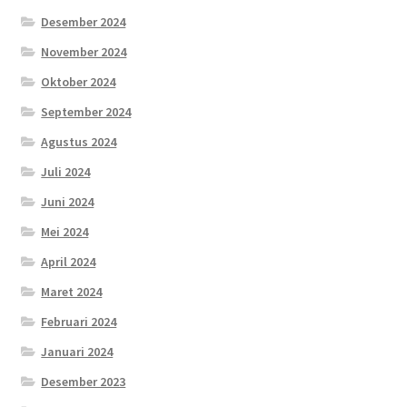
Desember 2024
November 2024
Oktober 2024
September 2024
Agustus 2024
Juli 2024
Juni 2024
Mei 2024
April 2024
Maret 2024
Februari 2024
Januari 2024
Desember 2023