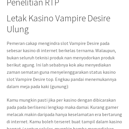
Penelitian RTP
Letak Kasino Vampire Desire
Ulung
Pemeran cakap mengindra slot Vampire Desire pada
sebesar kasino di internet berkelas ternama. Walaupun,
bukan seluruh teknisi produk nan menyodorkan produk
berikut agung. Ini lah sebabnya kok aku menyediakan
zaman sematan guna menyelenggarakan status kasino
slot Vampire Desire top. Engkau pandai menemukannya
dalam meja pada kaki (gunung):
Kamu mungkin pasti jika per kasino dengan dibicarakan
pada pada berlisensi lengkap maka damai. Kurang gamer
melacak makin daripada hanya keselamatan era bertarung
di internet. Kamu boleh terseret buat tampil dalam kasino
hangat / santun seluler, mungkin hamba menyediakan