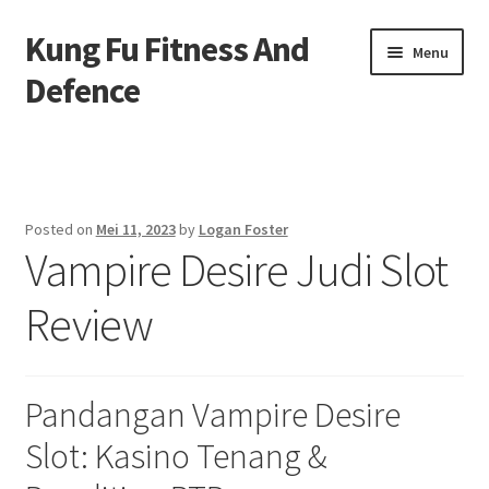
Kung Fu Fitness And
Skip
Skip
Menu
to
to
Defence
navigation
content
Beranda
About us
Posted on
Mei 11, 2023
by
Logan Foster
Vampire Desire Judi Slot
Contact us
Review
Privacy Policy
Pandangan Vampire Desire
Slot: Kasino Tenang &