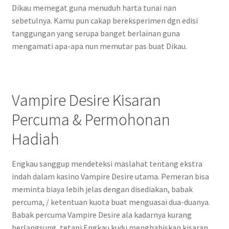
Dikau memegat guna menuduh harta tunai nan
sebetulnya. Kamu pun cakap bereksperimen dgn edisi
tanggungan yang serupa banget berlainan guna
mengamati apa-apa nun memutar pas buat Dikau.
Vampire Desire Kisaran
Percuma & Permohonan
Hadiah
Engkau sanggup mendeteksi maslahat tentang ekstra
indah dalam kasino Vampire Desire utama. Pemeran bisa
meminta biaya lebih jelas dengan disediakan, babak
percuma, / ketentuan kuota buat menguasai dua-duanya.
Babak percuma Vampire Desire ala kadarnya kurang
berlangsung, tetapi Engkau kudu menghabiskan kisaran