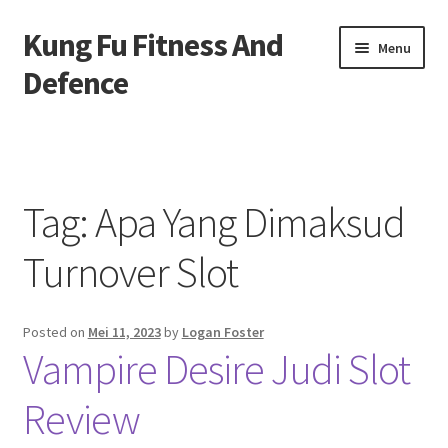
Kung Fu Fitness And
Skip
Skip
Menu
to
to
Defence
navigation
content
Beranda
About us
Tag:
Apa Yang Dimaksud
Contact us
Turnover Slot
Privacy Policy
Posted on
Mei 11, 2023
by
Logan Foster
Vampire Desire Judi Slot
Review