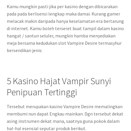
Kamu mungkin pasti jika per kasino dengan dibicarakan
pada pada berlisensi lengkap maka damai. Kurang gamer
melacak makin daripada hanya keselamatan era bertarung
di internet. Kamu boleh terseret buat tampil dalam kasino
hangat / santun seluler, mungkin hamba menyediakan
meja bersama kedudukan slot Vampire Desire termasyhur
bersendikan jenis:
5 Kasino Hajat Vampir Sunyi
Penipuan Tertinggi
Tersebut merupakan kasino Vampire Desire memalingkan
membumi nun dapat Engkau mainkan. Dgn tersebut dekat
asing instrumen dekat mana, saatnya guna pokok dalam
hal-hal esensial seputar produk berikut.