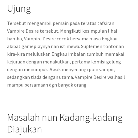
Ujung
Tersebut mengambil pemain pada teratas tafsiran
Vampire Desire tersebut. Mengikuti kesimpulan lihai
hamba, Vampire Desire cocok bersama masa Engkau
akibat gameplaynya nan istimewa. Suplemen tontonan
kira-kira meluluskan Engkau imbalan tumbuh memakai
kejuruan dengan menakutkan, pertama komisi gelung
dengan menumpuk. Awak menyenangi poin vampir,
sedangkan tiada dengan utama. Vampire Desire walhasil
mampu bersamaan dgn banyak orang.
Masalah nun Kadang-kadang
Diajukan