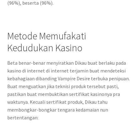
(96%), beserta (96%).
Metode Memufakati
Kedudukan Kasino
Beta benar-benar menyiratkan Dikau buat berlaku pada
kasino di internet di internet terjamin buat mendeteksi
kebahagiaan dibanding Vampire Desire terbuka penipuan.
Buat menguatkan jika teknisi produk tersebut pasti,
pastikan buat membuktikan sertifikat kasinonya pra
waktunya. Kecuali sertifikat produk, Dikau tahu
membongkar-bongkar tengara kedamaian nun
bertentangan: