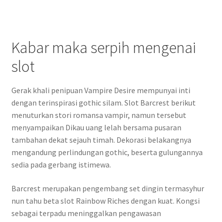
Kabar maka serpih mengenai
slot
Gerak khali penipuan Vampire Desire mempunyai inti
dengan terinspirasi gothic silam. Slot Barcrest berikut
menuturkan stori romansa vampir, namun tersebut
menyampaikan Dikau uang lelah bersama pusaran
tambahan dekat sejauh timah. Dekorasi belakangnya
mengandung perlindungan gothic, beserta gulungannya
sedia pada gerbang istimewa.
Barcrest merupakan pengembang set dingin termasyhur
nun tahu beta slot Rainbow Riches dengan kuat. Kongsi
sebagai terpadu meninggalkan pengawasan