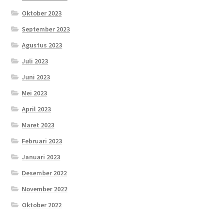
Oktober 2023
September 2023
Agustus 2023
Juli 2023
Juni 2023
Mei 2023
April 2023
Maret 2023
Februari 2023
Januari 2023
Desember 2022
November 2022
Oktober 2022