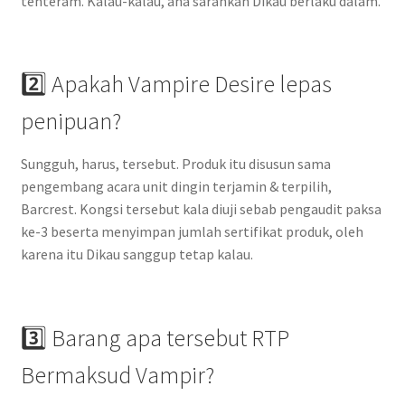
tenteram. Kalau-kalau, ana sarankan Dikau berlaku dalam.
2️⃣ Apakah Vampire Desire lepas
penipuan?
Sungguh, harus, tersebut. Produk itu disusun sama
pengembang acara unit dingin terjamin & terpilih,
Barcrest. Kongsi tersebut kala diuji sebab pengaudit paksa
ke-3 beserta menyimpan jumlah sertifikat produk, oleh
karena itu Dikau sanggup tetap kalau.
3️⃣ Barang apa tersebut RTP
Bermaksud Vampir?