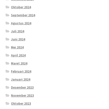
Oktober 2024
September 2024
Agustus 2024
Juli 2024
Juni 2024
Mei 2024
April 2024
Maret 2024
Februari 2024
Januari 2024
Desember 2023
November 2023
Oktober 2023