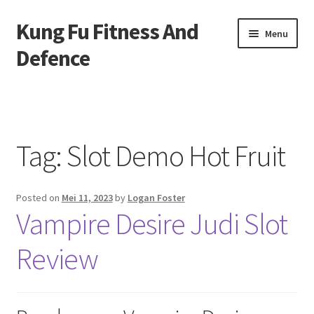
Kung Fu Fitness And
Skip
Skip
Menu
to
to
Defence
navigation
content
Beranda
About us
Tag:
Slot Demo Hot Fruit
Contact us
Posted on
Mei 11, 2023
by
Logan Foster
Privacy Policy
Vampire Desire Judi Slot
Review