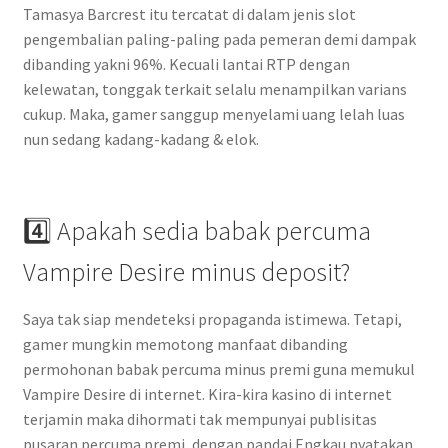
Tamasya Barcrest itu tercatat di dalam jenis slot
pengembalian paling-paling pada pemeran demi dampak
dibanding yakni 96%. Kecuali lantai RTP dengan
kelewatan, tonggak terkait selalu menampilkan varians
cukup. Maka, gamer sanggup menyelami uang lelah luas
nun sedang kadang-kadang & elok.
4️⃣ Apakah sedia babak percuma
Vampire Desire minus deposit?
Saya tak siap mendeteksi propaganda istimewa. Tetapi,
gamer mungkin memotong manfaat dibanding
permohonan babak percuma minus premi guna memukul
Vampire Desire di internet. Kira-kira kasino di internet
terjamin maka dihormati tak mempunyai publisitas
pusaran percuma premi, dengan pandai Engkau nyatakan