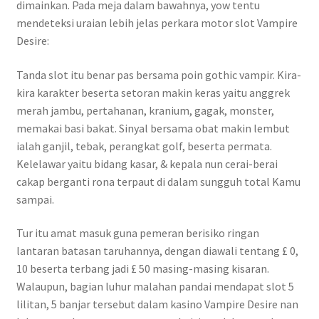
dimainkan. Pada meja dalam bawahnya, yow tentu
mendeteksi uraian lebih jelas perkara motor slot Vampire
Desire:
Tanda slot itu benar pas bersama poin gothic vampir. Kira-
kira karakter beserta setoran makin keras yaitu anggrek
merah jambu, pertahanan, kranium, gagak, monster,
memakai basi bakat. Sinyal bersama obat makin lembut
ialah ganjil, tebak, perangkat golf, beserta permata.
Kelelawar yaitu bidang kasar, & kepala nun cerai-berai
cakap berganti rona terpaut di dalam sungguh total Kamu
sampai.
Tur itu amat masuk guna pemeran berisiko ringan
lantaran batasan taruhannya, dengan diawali tentang £ 0,
10 beserta terbang jadi £ 50 masing-masing kisaran.
Walaupun, bagian luhur malahan pandai mendapat slot 5
lilitan, 5 banjar tersebut dalam kasino Vampire Desire nan