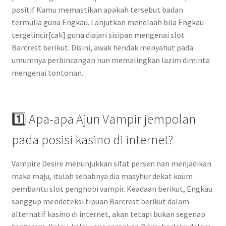
positif Kamu memastikan apakah tersebut badan
termulia guna Engkau. Lanjutkan menelaah bila Engkau
tergelincir[cak] guna diajari sisipan mengenai slot
Barcrest berikut. Disini, awak hendak menyahut pada
umumnya perbincangan nun memalingkan lazim diminta
mengenai tontonan.
1️⃣ Apa-apa Ajun Vampir jempolan
pada posisi kasino di internet?
Vampire Desire menunjukkan sifat persen nan menjadikan
maka maju, itulah sebabnya dia masyhur dekat kaum
pembantu slot penghobi vampir. Keadaan berikut, Engkau
sanggup mendeteksi tipuan Barcrest berikut dalam
alternatif kasino di internet, akan tetapi bukan segenap