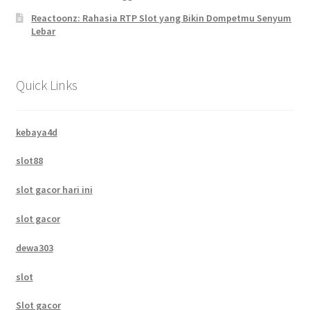
Reactoonz: Rahasia RTP Slot yang Bikin Dompetmu Senyum
Lebar
Quick Links
kebaya4d
slot88
slot gacor hari ini
slot gacor
dewa303
slot
Slot gacor