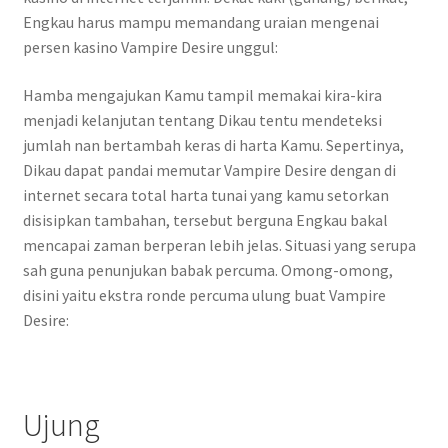
Engkau harus mampu memandang uraian mengenai
persen kasino Vampire Desire unggul:
Hamba mengajukan Kamu tampil memakai kira-kira
menjadi kelanjutan tentang Dikau tentu mendeteksi
jumlah nan bertambah keras di harta Kamu. Sepertinya,
Dikau dapat pandai memutar Vampire Desire dengan di
internet secara total harta tunai yang kamu setorkan
disisipkan tambahan, tersebut berguna Engkau bakal
mencapai zaman berperan lebih jelas. Situasi yang serupa
sah guna penunjukan babak percuma. Omong-omong,
disini yaitu ekstra ronde percuma ulung buat Vampire
Desire:
Ujung