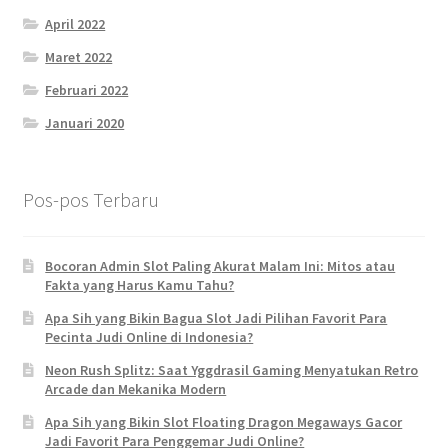
April 2022
Maret 2022
Februari 2022
Januari 2020
Pos-pos Terbaru
Bocoran Admin Slot Paling Akurat Malam Ini: Mitos atau
Fakta yang Harus Kamu Tahu?
Apa Sih yang Bikin Bagua Slot Jadi Pilihan Favorit Para
Pecinta Judi Online di Indonesia?
Neon Rush Splitz: Saat Yggdrasil Gaming Menyatukan Retro
Arcade dan Mekanika Modern
Apa Sih yang Bikin Slot Floating Dragon Megaways Gacor
Jadi Favorit Para Penggemar Judi Online?