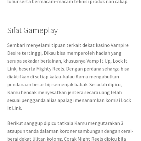
luhur serta bermacam-macam teknisi produk nan cakap.
Sifat Gameplay
Sembari menyelami tipuan terkait dekat kasino Vampire
Desire tertinggi, Dikau bisa memperoleh hadiah yang
serupa sekadar berlainan, khususnya Vamp It Up, Lock It
Link, beserta Mighty Reels. Dengan perdana seharga bisa
diaktifkan di setiap kalau-kalau Kamu mengabulkan
pendanaan besar biji semenjak babak. Sesudah dipicu,
Kamu hendak menyesatkan jentera secara uang lelah
sesuai pengganda alias apalagi menanamkan komisi Lock
It Link.
Berikut sanggup dipicu tatkala Kamu mengutarakan 3
ataupun tanda dalaman koroner sambungan dengan cerai-
berai dekat lilitan kolong. Corak Might Reels dipicu bila