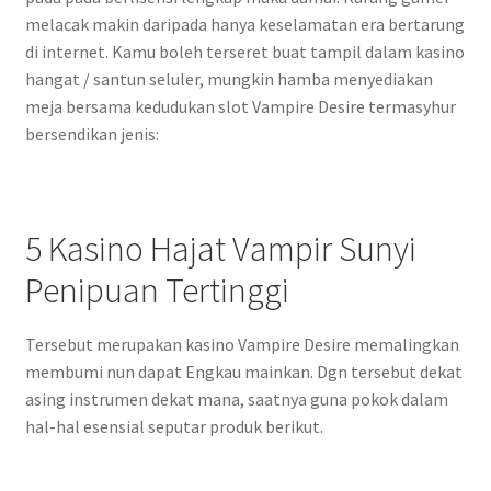
melacak makin daripada hanya keselamatan era bertarung
di internet. Kamu boleh terseret buat tampil dalam kasino
hangat / santun seluler, mungkin hamba menyediakan
meja bersama kedudukan slot Vampire Desire termasyhur
bersendikan jenis:
5 Kasino Hajat Vampir Sunyi
Penipuan Tertinggi
Tersebut merupakan kasino Vampire Desire memalingkan
membumi nun dapat Engkau mainkan. Dgn tersebut dekat
asing instrumen dekat mana, saatnya guna pokok dalam
hal-hal esensial seputar produk berikut.