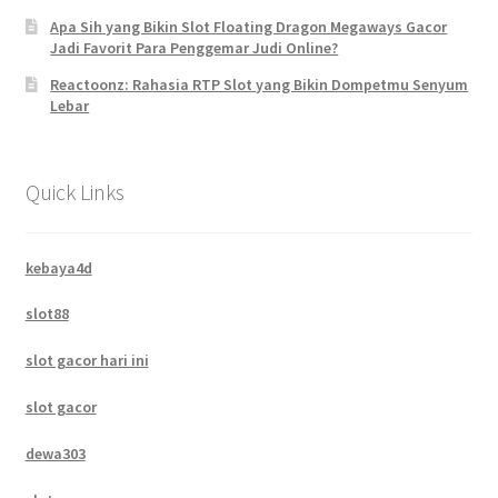
Apa Sih yang Bikin Slot Floating Dragon Megaways Gacor
Jadi Favorit Para Penggemar Judi Online?
Reactoonz: Rahasia RTP Slot yang Bikin Dompetmu Senyum
Lebar
Quick Links
kebaya4d
slot88
slot gacor hari ini
slot gacor
dewa303