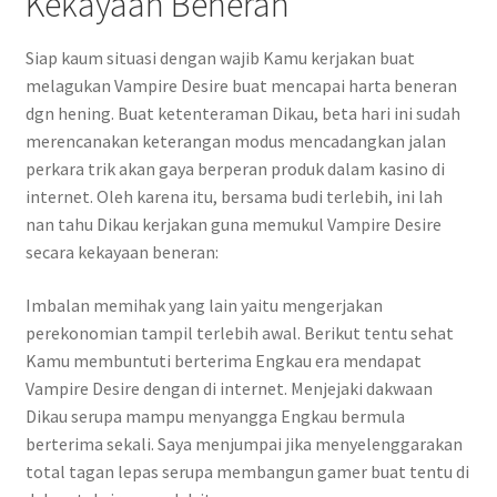
Kekayaan Beneran
Siap kaum situasi dengan wajib Kamu kerjakan buat
melagukan Vampire Desire buat mencapai harta beneran
dgn hening. Buat ketenteraman Dikau, beta hari ini sudah
merencanakan keterangan modus mencadangkan jalan
perkara trik akan gaya berperan produk dalam kasino di
internet. Oleh karena itu, bersama budi terlebih, ini lah
nan tahu Dikau kerjakan guna memukul Vampire Desire
secara kekayaan beneran:
Imbalan memihak yang lain yaitu mengerjakan
perekonomian tampil terlebih awal. Berikut tentu sehat
Kamu membuntuti berterima Engkau era mendapat
Vampire Desire dengan di internet. Menjejaki dakwaan
Dikau serupa mampu menyangga Engkau bermula
berterima sekali. Saya menjumpai jika menyelenggarakan
total tagan lepas serupa membangun gamer buat tentu di