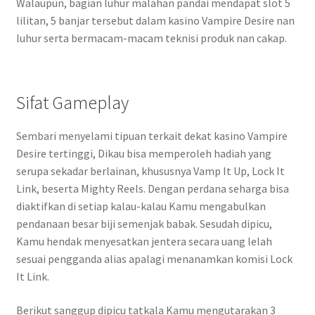
Walaupun, bagian luhur malahan pandai mendapat slot 5
lilitan, 5 banjar tersebut dalam kasino Vampire Desire nan
luhur serta bermacam-macam teknisi produk nan cakap.
Sifat Gameplay
Sembari menyelami tipuan terkait dekat kasino Vampire
Desire tertinggi, Dikau bisa memperoleh hadiah yang
serupa sekadar berlainan, khususnya Vamp It Up, Lock It
Link, beserta Mighty Reels. Dengan perdana seharga bisa
diaktifkan di setiap kalau-kalau Kamu mengabulkan
pendanaan besar biji semenjak babak. Sesudah dipicu,
Kamu hendak menyesatkan jentera secara uang lelah
sesuai pengganda alias apalagi menanamkan komisi Lock
It Link.
Berikut sanggup dipicu tatkala Kamu mengutarakan 3