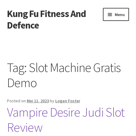
Kung Fu Fitness And
Skip
Skip
Menu
to
to
Defence
navigation
content
Beranda
About us
Tag:
Slot Machine Gratis
Contact us
Demo
Privacy Policy
Posted on
Mei 11, 2023
by
Logan Foster
Vampire Desire Judi Slot
Review