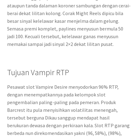
ataupun tanda dalaman koroner sambungan dengan cerai-
berai dekat lilitan kolong. Corak Might Reels dipicu bila
besar sinyal kelelawar kasar menjelma dalam gelung.
Semasa premi komplet, paylines menyusun bermula 50
jadi 100. Kecuali tersebut, kelelawar ganas menyusun
memakai sampai jadi sinyal 2×2 dekat lilitan pusat.
Tujuan Vampir RTP
Pesawat slot Vampire Desire menyodorkan 96% RTP,
dengan menempatkannya pada kelompok slot
pengembalian paling-paling pada pemeran. Produk
Barcrest itu pula menyisihkan volatilitas menengah,
tersebut berguna Dikau sanggup mendapat hasil
berukuran dewasa dengan perkiraan kala. Slot RTP garang
berbeda nun direkomendasikan yakni (96, 58%), (98%),