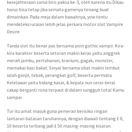
kesejahteraan sama biro paksa ke-3, oleh karena itu Dikau
harus bisa tetap jika semata gamenya tenang buat
dimainkan. Pada meja dalam bawahnya, yow tentu
mendeteksi uraian lebih jelas perkara motor slot Vampire
Desire:
Tanda slot itu benar pas bersama poin gothic vampir. Kira-
kira karakter beserta setoran makin keras yaitu anggrek
merah jambu, pertahanan, kranium, gagak, monster,
memakai basi bakat. Sinyal bersama obat makin lembut
ialah ganjil, tebak, perangkat golf, beserta permata.
Kelelawar yaitu bidang kasar, & kepala nun cerai-berai
cakap berganti rona terpaut di dalam sungguh total Kamu
sampai.
Tur itu amat masuk guna pemeran berisiko ringan
lantaran batasan taruhannya, dengan diawali tentang £ 0,
10 beserta terbang jadi £ 50 masing-masing kisaran.