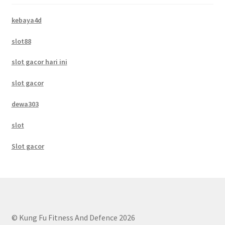
kebaya4d
slot88
slot gacor hari ini
slot gacor
dewa303
slot
Slot gacor
© Kung Fu Fitness And Defence 2026