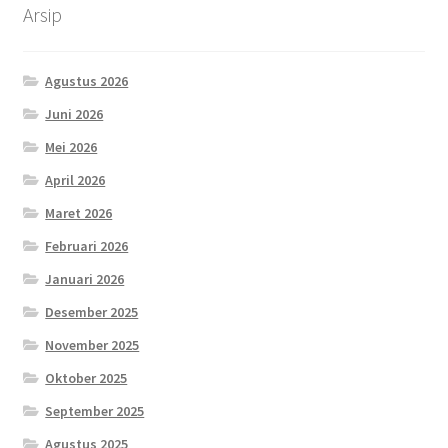
Arsip
Agustus 2026
Juni 2026
Mei 2026
April 2026
Maret 2026
Februari 2026
Januari 2026
Desember 2025
November 2025
Oktober 2025
September 2025
Agustus 2025