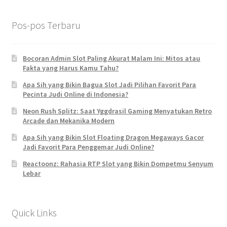
Pos-pos Terbaru
Bocoran Admin Slot Paling Akurat Malam Ini: Mitos atau
Fakta yang Harus Kamu Tahu?
Apa Sih yang Bikin Bagua Slot Jadi Pilihan Favorit Para
Pecinta Judi Online di Indonesia?
Neon Rush Splitz: Saat Yggdrasil Gaming Menyatukan Retro
Arcade dan Mekanika Modern
Apa Sih yang Bikin Slot Floating Dragon Megaways Gacor
Jadi Favorit Para Penggemar Judi Online?
Reactoonz: Rahasia RTP Slot yang Bikin Dompetmu Senyum
Lebar
Quick Links