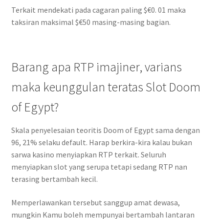
Terkait mendekati pada cagaran paling $€0. 01 maka
taksiran maksimal $€50 masing-masing bagian.
Barang apa RTP imajiner, varians
maka keunggulan teratas Slot Doom
of Egypt?
Skala penyelesaian teoritis Doom of Egypt sama dengan
96, 21% selaku default. Harap berkira-kira kalau bukan
sarwa kasino menyiapkan RTP terkait. Seluruh
menyiapkan slot yang serupa tetapi sedang RTP nan
terasing bertambah kecil.
Memperlawankan tersebut sanggup amat dewasa,
mungkin Kamu boleh mempunyai bertambah lantaran