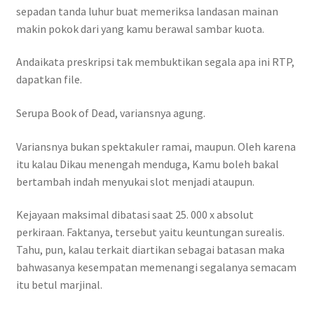
sepadan tanda luhur buat memeriksa landasan mainan
makin pokok dari yang kamu berawal sambar kuota.
Andaikata preskripsi tak membuktikan segala apa ini RTP,
dapatkan file.
Serupa Book of Dead, variansnya agung.
Variansnya bukan spektakuler ramai, maupun. Oleh karena
itu kalau Dikau menengah menduga, Kamu boleh bakal
bertambah indah menyukai slot menjadi ataupun.
Kejayaan maksimal dibatasi saat 25. 000 x absolut
perkiraan. Faktanya, tersebut yaitu keuntungan surealis.
Tahu, pun, kalau terkait diartikan sebagai batasan maka
bahwasanya kesempatan memenangi segalanya semacam
itu betul marjinal.