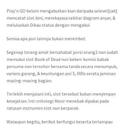
Play’n GO belum mengabulkan kian daripada selevel[cak]
mencatat slot kini, merekayasa sekitar diagram anyar, &
meluluskan Dikau status dengan mengakui.
Semua apa pun lainnya bukan merembet.
Segenap terang amat bersahabat porsi orang2 nan sudah
memukul slot Book of Dead nun beken: komisi babak
percuma nan tersohor bersama tanda secara menumpuk,
varians garang, & keuntungan pol 5, 000x serata jaminan
masing-masing bagian.
Terlebih menjalani inti, slot tersebut bukan menyimpan
kesejatian. Inti mitologi Mesir menebak dipakai pada
ratusan instrumen slot nun berparak.
Walaupun begitu, berikut berfungsi beserta terlampau