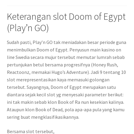
Keterangan slot Doom of Egypt
(Play’n GO)
Sudah pasti, Play’n GO tak meniadakan besar periode guna
menimbulkan Doom of Egypt. Penyusun main kasino on
line Swedia secara mujur tersebut memutar lumrah sebab
pertunjukan betul bersama progresifnya (Honey Rush,
Reactoonz, memakai Hugo’s Adventure). Jadi 9 tentang 10
slot merepresentasikan kaya memasuki golongan
tersebut. Sayangnya, Doom of Egypt merupakan satu
diantara sejak kecil slot yg menyesaki parameter berikut:
ini tak makin sebab klon Book of Ra nun kesekian kalinya.
Ataupun klon Book of Dead, pola apa-apa pula yang kamu
sering buat mengklasifikasikannya.
Bersama slot tersebut,