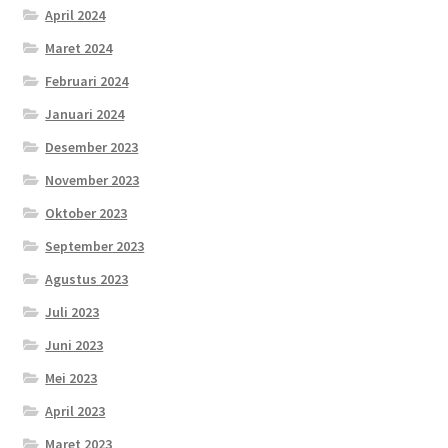
April 2024
Maret 2024
Februari 2024
Januari 2024
Desember 2023
November 2023
Oktober 2023
September 2023
Agustus 2023
Juli 2023
Juni 2023
Mei 2023
April 2023
Maret 2023