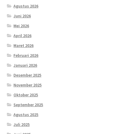
Agustus 2026
Juni 2026
Mei 2026
April 2026
Maret 2026
Februari 2026
Januari 2026
Desember 2025
November 2025
Oktober 2025
September 2025
Agustus 2025
Juli 2025