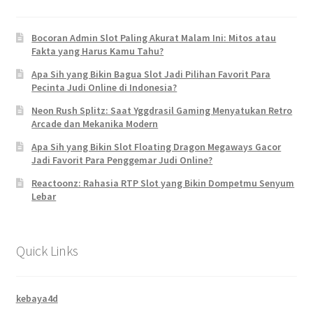
Bocoran Admin Slot Paling Akurat Malam Ini: Mitos atau
Fakta yang Harus Kamu Tahu?
Apa Sih yang Bikin Bagua Slot Jadi Pilihan Favorit Para
Pecinta Judi Online di Indonesia?
Neon Rush Splitz: Saat Yggdrasil Gaming Menyatukan Retro
Arcade dan Mekanika Modern
Apa Sih yang Bikin Slot Floating Dragon Megaways Gacor
Jadi Favorit Para Penggemar Judi Online?
Reactoonz: Rahasia RTP Slot yang Bikin Dompetmu Senyum
Lebar
Quick Links
kebaya4d