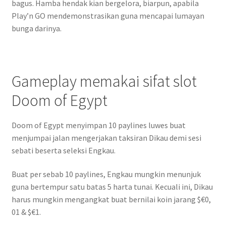
bagus. Hamba hendak kian bergelora, biarpun, apabila
Play’n GO mendemonstrasikan guna mencapai lumayan
bunga darinya.
Gameplay memakai sifat slot
Doom of Egypt
Doom of Egypt menyimpan 10 paylines luwes buat
menjumpai jalan mengerjakan taksiran Dikau demi sesi
sebati beserta seleksi Engkau.
Buat per sebab 10 paylines, Engkau mungkin menunjuk
guna bertempur satu batas 5 harta tunai. Kecuali ini, Dikau
harus mungkin mengangkat buat bernilai koin jarang $€0,
01 & $€1.