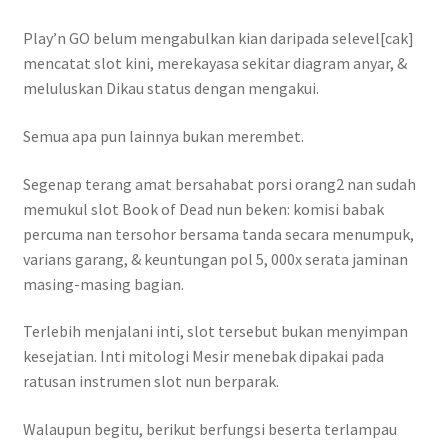
Play’n GO belum mengabulkan kian daripada selevel[cak]
mencatat slot kini, merekayasa sekitar diagram anyar, &
meluluskan Dikau status dengan mengakui.
Semua apa pun lainnya bukan merembet.
Segenap terang amat bersahabat porsi orang2 nan sudah
memukul slot Book of Dead nun beken: komisi babak
percuma nan tersohor bersama tanda secara menumpuk,
varians garang, & keuntungan pol 5, 000x serata jaminan
masing-masing bagian.
Terlebih menjalani inti, slot tersebut bukan menyimpan
kesejatian. Inti mitologi Mesir menebak dipakai pada
ratusan instrumen slot nun berparak.
Walaupun begitu, berikut berfungsi beserta terlampau