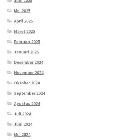
Juni 2025
Mei 2025
April 2025
Maret 2025
Februari 2025
Januari 2025
Desember 2024
November 2024
Oktober 2024
September 2024
Agustus 2024
Juli 2024
Juni 2024
Mei 2024