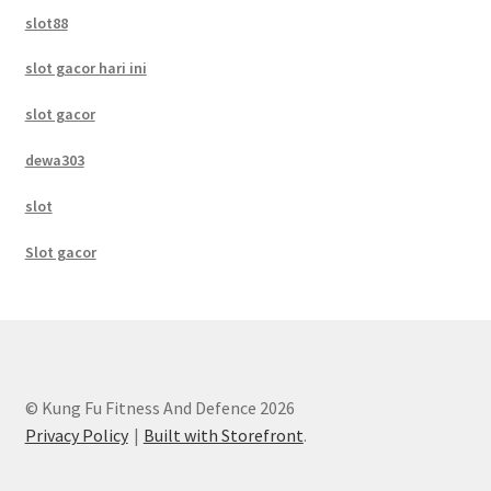
slot88
slot gacor hari ini
slot gacor
dewa303
slot
Slot gacor
© Kung Fu Fitness And Defence 2026
Privacy Policy
Built with Storefront
.