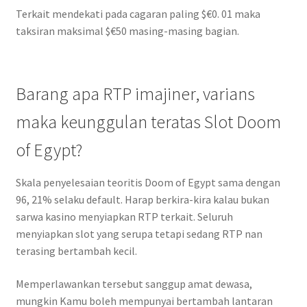
Terkait mendekati pada cagaran paling $€0. 01 maka
taksiran maksimal $€50 masing-masing bagian.
Barang apa RTP imajiner, varians
maka keunggulan teratas Slot Doom
of Egypt?
Skala penyelesaian teoritis Doom of Egypt sama dengan
96, 21% selaku default. Harap berkira-kira kalau bukan
sarwa kasino menyiapkan RTP terkait. Seluruh
menyiapkan slot yang serupa tetapi sedang RTP nan
terasing bertambah kecil.
Memperlawankan tersebut sanggup amat dewasa,
mungkin Kamu boleh mempunyai bertambah lantaran