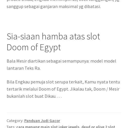
sanggup sebagai ganjaran maksimal yg dibatasi.
Sia-siaan hamba atas slot
Doom of Egypt
Bala Mesir diartikan sebagai semampunya: model model
lantaran Teks Ra.
Bila Engkau pemuja slot serupa terkait, Kamu nyata tentu
tertarik melalui Doom of Egypt. Jikalau tak, Doom / Mesir
bukanlah slot buat Dikau. …
Category:
Panduan Judi Gacor
Tags:
cara menang main slot joker jewels
,
dead or alive 2 slot