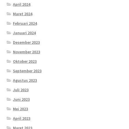
April 2024
Maret 2024
Februari 2024
Januari 2024
Desember 2023
November 2023
Oktober 2023
September 2023
Agustus 2023
Juli 2023
Juni 2023
Mei 2023
April 2023
Maret 2023