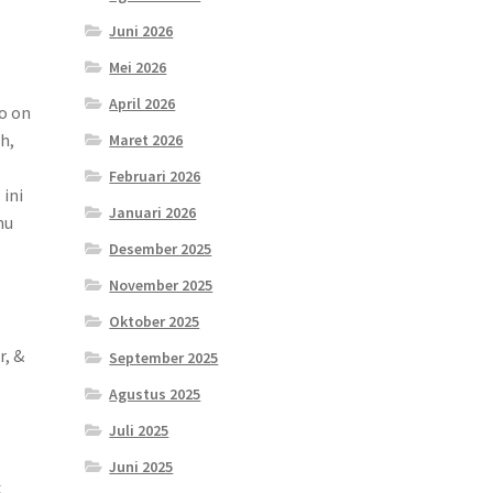
Juni 2026
Mei 2026
April 2026
o on
h,
Maret 2026
Februari 2026
 ini
Januari 2026
mu
Desember 2025
November 2025
Oktober 2025
r, &
September 2025
Agustus 2025
Juli 2025
Juni 2025
k