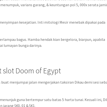
menumpuk, varians garang, & keuntungan pol 5, 000x serata jam
n menyimpan kesejatian. Inti mitologi Mesir menebak dipakai pada
terlampau bagus. Hamba hendak kian bergelora, biarpun, apabila
i lumayan bunga darinya.
 slot Doom of Egypt
buat menjumpai jalan mengerjakan taksiran Dikau demi sesi seba
menunjuk guna bertempur satu batas 5 harta tunai. Kecuali ini, D
 jarang $€0, 01 & $€1.