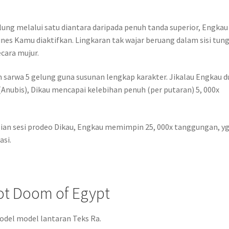
ng melalui satu diantara daripada penuh tanda superior, Engkau
nes Kamu diaktifkan. Lingkaran tak wajar beruang dalam sisi tun
cara mujur.
 sarwa 5 gelung guna susunan lengkap karakter. Jikalau Engkau 
Anubis), Dikau mencapai kelebihan penuh (per putaran) 5, 000x
ian sesi prodeo Dikau, Engkau memimpin 25, 000x tanggungan, y
asi.
lot Doom of Egypt
odel model lantaran Teks Ra.