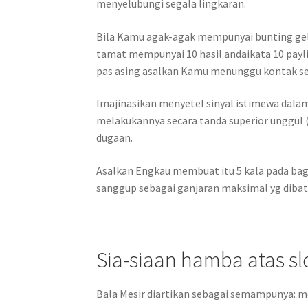
menyelubungi segala lingkaran.
Bila Kamu agak-agak mempunyai bunting gelu
tamat mempunyai 10 hasil andaikata 10 payli
pas asing asalkan Kamu menunggu kontak se
Imajinasikan menyetel sinyal istimewa dalam
melakukannya secara tanda superior unggul (
dugaan.
Asalkan Engkau membuat itu 5 kala pada bag
sanggup sebagai ganjaran maksimal yg dibat
Sia-siaan hamba atas s
Bala Mesir diartikan sebagai semampunya: m