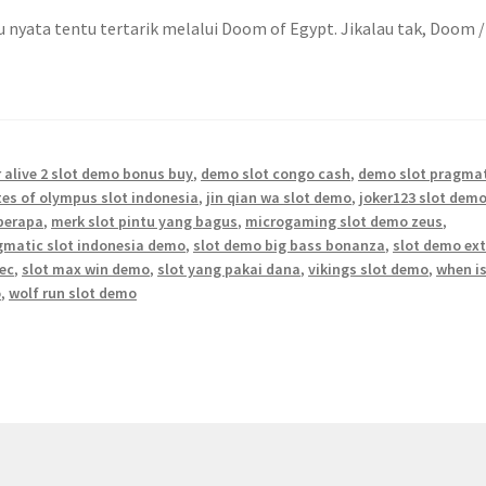
 nyata tentu tertarik melalui Doom of Egypt. Jikalau tak, Doom /
 alive 2 slot demo bonus buy
,
demo slot congo cash
,
demo slot pragma
es of olympus slot indonesia
,
jin qian wa slot demo
,
joker123 slot dem
berapa
,
merk slot pintu yang bagus
,
microgaming slot demo zeus
,
gmatic slot indonesia demo
,
slot demo big bass bonanza
,
slot demo ext
tec
,
slot max win demo
,
slot yang pakai dana
,
vikings slot demo
,
when is
o
,
wolf run slot demo