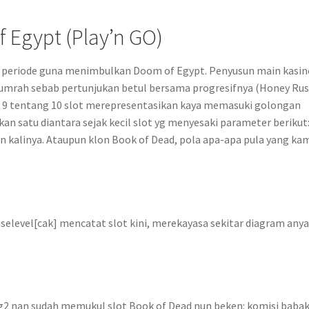
 Egypt (Play’n GO)
r periode guna menimbulkan Doom of Egypt. Penyusun main kasin
lumrah sebab pertunjukan betul bersama progresifnya (Honey Rus
i 9 tentang 10 slot merepresentasikan kaya memasuki golongan
n satu diantara sejak kecil slot yg menyesaki parameter berikut:
n kalinya. Ataupun klon Book of Dead, pola apa-apa pula yang ka
elevel[cak] mencatat slot kini, merekayasa sekitar diagram anya
g2 nan sudah memukul slot Book of Dead nun beken: komisi baba