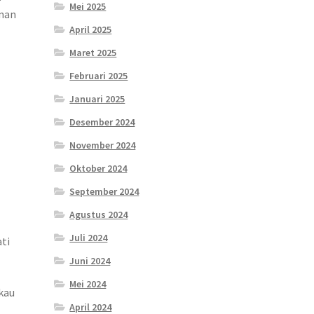
Mei 2025
inan
April 2025
Maret 2025
Februari 2025
Januari 2025
Desember 2024
November 2024
Oktober 2024
September 2024
Agustus 2024
Juli 2024
ti
Juni 2024
Mei 2024
ikau
April 2024