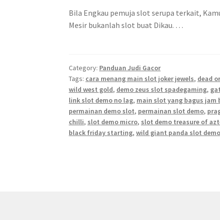
Bila Engkau pemuja slot serupa terkait, Kamu
Mesir bukanlah slot buat Dikau. …
Category:
Panduan Judi Gacor
Tags:
cara menang main slot joker jewels
,
dead or
wild west gold
,
demo zeus slot spadegaming
,
gat
link slot demo no lag
,
main slot yang bagus jam 
permainan demo slot
,
permainan slot demo
,
pra
chilli
,
slot demo micro
,
slot demo treasure of az
black friday starting
,
wild giant panda slot dem