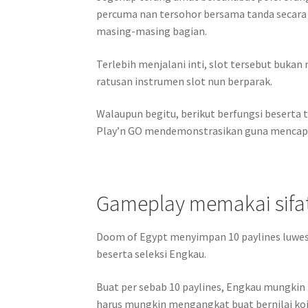
percuma nan tersohor bersama tanda secara 
masing-masing bagian.
Terlebih menjalani inti, slot tersebut buka
ratusan instrumen slot nun berparak.
Walaupun begitu, berikut berfungsi beserta 
Play’n GO mendemonstrasikan guna mencapa
Gameplay memakai sifat
Doom of Egypt menyimpan 10 paylines luwes 
beserta seleksi Engkau.
Buat per sebab 10 paylines, Engkau mungkin 
harus mungkin mengangkat buat bernilai koin