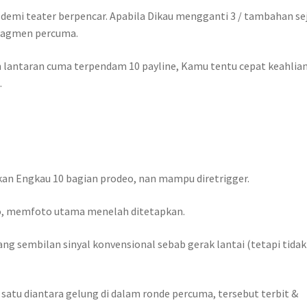
t demi teater berpencar. Apabila Dikau mengganti 3 / tambahan se
fragmen percuma.
 lantaran cuma terpendam 10 payline, Kamu tentu cepat keahlia
.
an Engkau 10 bagian prodeo, nan mampu diretrigger.
o, memfoto utama menelah ditetapkan.
ng sembilan sinyal konvensional sebab gerak lantai (tetapi tidak
atu diantara gelung di dalam ronde percuma, tersebut terbit &