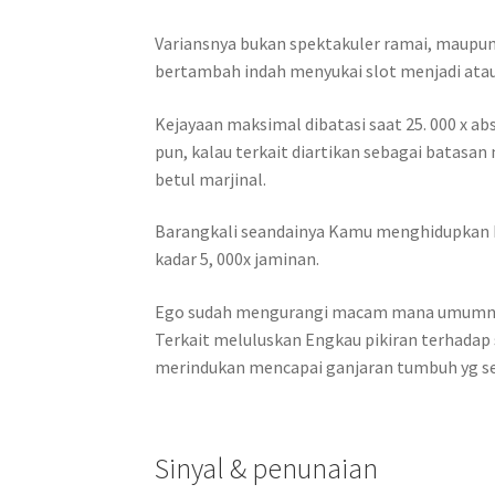
Variansnya bukan spektakuler ramai, maupun
bertambah indah menyukai slot menjadi ata
Kejayaan maksimal dibatasi saat 25. 000 x abs
pun, kalau terkait diartikan sebagai bata
betul marjinal.
Barangkali seandainya Kamu menghidupkan 
kadar 5, 000x jaminan.
Ego sudah mengurangi macam mana umumnya 
Terkait meluluskan Engkau pikiran terhada
merindukan mencapai ganjaran tumbuh yg seb
Sinyal & penunaian