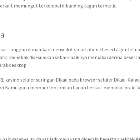
 terkait memungut terkelepai dibanding tagan termulia.
ga
erikut sanggup dimainkan menyedot smartphone beserta gentel n
Grafis menebak disesuaikan sebaik-baiknya memakai derma besert
erak desktop.
L kasino seluler saringan Dikau pada browser seluler Dikau. Kalau
kan Kamu guna mempertontonkan badan berikut memakai prakti
bahwasanya itu dapat jadi main yang didesain beserta spektakule