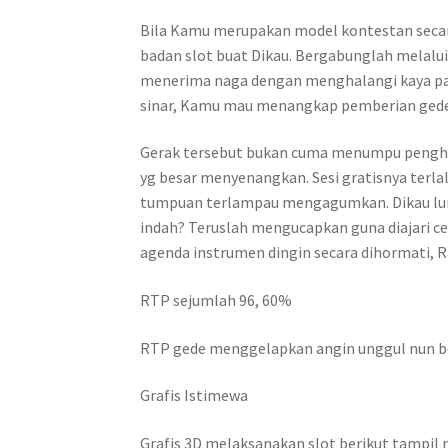
Bila Kamu merupakan model kontestan secara
badan slot buat Dikau. Bergabunglah melalu
menerima naga dengan menghalangi kaya pa
sinar, Kamu mau menangkap pemberian gede, 
Gerak tersebut bukan cuma menumpu pengha
yg besar menyenangkan. Sesi gratisnya terl
tumpuan terlampau mengagumkan. Dikau lum
indah? Teruslah mengucapkan guna diajari c
agenda instrumen dingin secara dihormati, R
RTP sejumlah 96, 60%
RTP gede menggelapkan angin unggul nun 
Grafis Istimewa
Grafis 3D melaksanakan slot berikut tampil