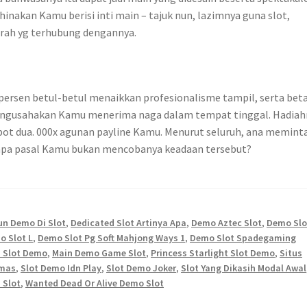
nakan Kamu berisi inti main – tajuk nun, lazimnya guna slot,
arah yg terhubung dengannya.
ersen betul-betul menaikkan profesionalisme tampil, serta bet
mengusahakan Kamu menerima naga dalam tempat tinggal. Hadiah
ot dua. 000x agunan payline Kamu. Menurut seluruh, ana meminta
u apa pasal Kamu bukan mencobanya keadaan tersebut?
un Demo Di Slot
,
Dedicated Slot Artinya Apa
,
Demo Aztec Slot
,
Demo Slo
o Slot L
,
Demo Slot Pg Soft Mahjong Ways 1
,
Demo Slot Spadegaming
h Slot Demo
,
Main Demo Game Slot
,
Princess Starlight Slot Demo
,
Situs
Xmas
,
Slot Demo Idn Play
,
Slot Demo Joker
,
Slot Yang Dikasih Modal Awal
 Slot
,
Wanted Dead Or Alive Demo Slot