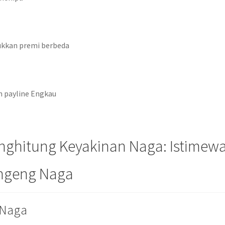
ukkan premi berbeda
n payline Engkau
nghitung Keyakinan Naga: Istimew
ongeng Naga
 Naga