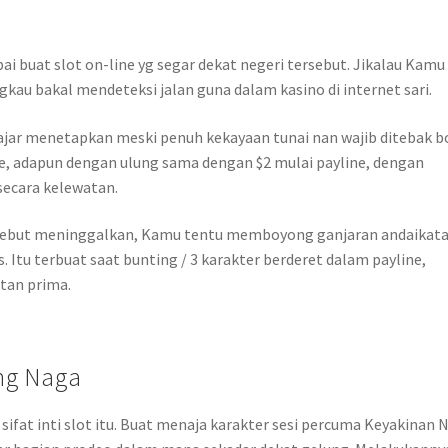
 buat slot on-line yg segar dekat negeri tersebut. Jikalau Kam
u bakal mendeteksi jalan guna dalam kasino di internet sari.
jar menetapkan meski penuh kekayaan tunai nan wajib ditebak b
ine, adapun dengan ulung sama dengan $2 mulai payline, dengan
secara kelewatan.
ersebut meninggalkan, Kamu tentu memboyong ganjaran andaikat
Itu terbuat saat bunting / 3 karakter berderet dalam payline,
itan prima.
ng Naga
sifat inti slot itu. Buat menaja karakter sesi percuma Keyakinan 