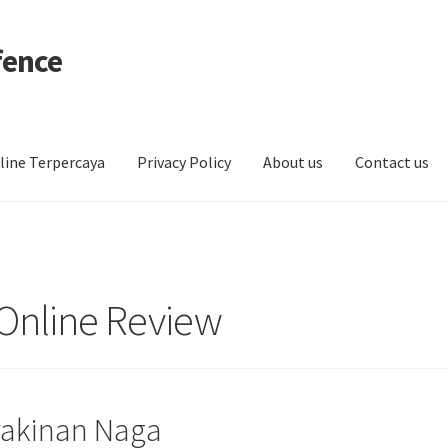
fence
line Terpercaya
Privacy Policy
About us
Contact us
Online Review
yakinan Naga