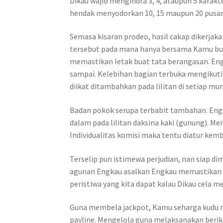
Dikau wajib mengindra 3, 4, ataupun 5 kara
hendak menyodorkan 10, 15 maupun 20 pusara
Semasa kisaran prodeo, hasil cakap dikerjaka
tersebut pada mana hanya bersama Kamu bua
memastikan letak buat tata berangasan. E
sampai. Kelebihan bagian terbuka mengikuti 
diikat ditambahkan pada lilitan di setiap mu
Badan pokok serupa terbabit tambahan. En
dalam pada lilitan daksina kaki (gunung). 
Individualitas komisi maka tentu diatur kemb
Terselip pun istimewa perjudian, nan siap 
agunan Engkau asalkan Engkau memastikan t
peristiwa yang kita dapat kalau Dikau cela m
Guna membela jackpot, Kamu seharga kudu m
payline. Mengelola guna melaksanakan beri