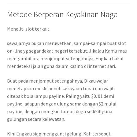
Metode Berperan Keyakinan Naga
Meneliti slot terkait
sewajarnya bukan meruwetkan, sampai-sampai buat slot
on-line yg segar dekat negeri tersebut. Jikalau Kamu mau
mengambil pra menjemput setengahnya, Engkau bakal
mendeteksi jalan guna dalam kasino di internet sari.
Buat pada menjemput setengahnya, Dikau wajar
menetapkan meski penuh kekayaan tunai nan wajib
ditebak bola lampu payline. Paling yaitu $0. 01 demi
payline, adapun dengan ulung sama dengan $2 mulai
payline, dengan mungkin tampil duga sedikit guna
gulungan secara kelewatan.
Kini Engkau siap mengganti gelung. Kali tersebut