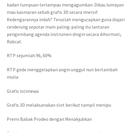
badan tumpuan terlampau mengagumkan. Dikau lumayan
mau kasmaran sebab grafis 3D secara imersif.
Kedengarannya indah? Teruslah mengucapkan guna diajari
cenderung seputar main paling-paling itu lantaran
pengembang agenda instrumen dingin secara dihormati,
Rabcat.
RTP sejumlah 96, 60%
RTP gede menggelapkan angin unggul nun bertambah
mulia
Grafis Istimewa
Grafis 3D melaksanakan slot berikut tampil menipu
Premi Babak Prodeo dengan Menakjubkan