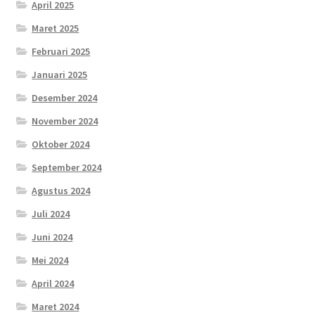
April 2025
Maret 2025
Februari 2025
Januari 2025
Desember 2024
November 2024
Oktober 2024
September 2024
Agustus 2024
Juli 2024
Juni 2024
Mei 2024
April 2024
Maret 2024