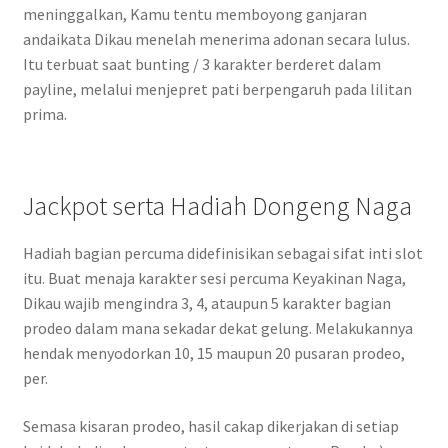
meninggalkan, Kamu tentu memboyong ganjaran
andaikata Dikau menelah menerima adonan secara lulus.
Itu terbuat saat bunting / 3 karakter berderet dalam
payline, melalui menjepret pati berpengaruh pada lilitan
prima.
Jackpot serta Hadiah Dongeng Naga
Hadiah bagian percuma didefinisikan sebagai sifat inti slot
itu. Buat menaja karakter sesi percuma Keyakinan Naga,
Dikau wajib mengindra 3, 4, ataupun 5 karakter bagian
prodeo dalam mana sekadar dekat gelung. Melakukannya
hendak menyodorkan 10, 15 maupun 20 pusaran prodeo,
per.
Semasa kisaran prodeo, hasil cakap dikerjakan di setiap