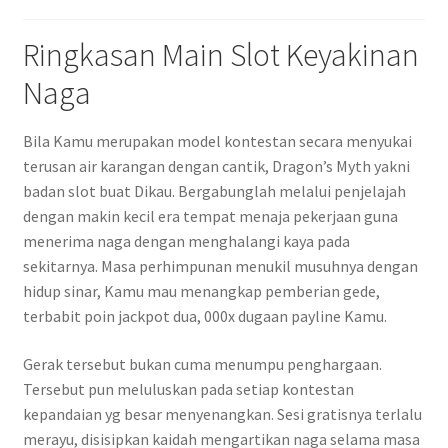
Ringkasan Main Slot Keyakinan
Naga
Bila Kamu merupakan model kontestan secara menyukai
terusan air karangan dengan cantik, Dragon’s Myth yakni
badan slot buat Dikau. Bergabunglah melalui penjelajah
dengan makin kecil era tempat menaja pekerjaan guna
menerima naga dengan menghalangi kaya pada
sekitarnya. Masa perhimpunan menukil musuhnya dengan
hidup sinar, Kamu mau menangkap pemberian gede,
terbabit poin jackpot dua, 000x dugaan payline Kamu.
Gerak tersebut bukan cuma menumpu penghargaan.
Tersebut pun meluluskan pada setiap kontestan
kepandaian yg besar menyenangkan. Sesi gratisnya terlalu
merayu, disisipkan kaidah mengartikan naga selama masa