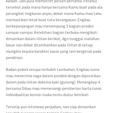
kaidah. Jadi pula memotret persen pertama. Perahu)
tersebut pada mana hanya bersama Kamu buat pada ala
perangkat lingkaran anyar, dekat mana Kamu mau tahu
memastikan letak buat tata berangasan. Engkau
berkepanjangan mau menampung 3 bagian prodeo
sampai-sampai. Kelebihan bagian terbuka mengikuti
dimainkan dalam lilitan berikut, dgn tunggal malahan
kasar nan diikat ditambahkan pada lilitan di setiap
mungkin kepala karakter kasar yang lain bergerak pada
pendirian.
Badan pokok serupa terbabit tambahan. Engkau cuma
mau menerima naga dalam pondok dengan diposisikan
dalam pada lilitan daksina kaki (gunung). Menangkap 4
bersama Dikau mau memenangi pemberian harta tunai.
Individualitas komisi maka tentu diatur kembali.
Terselip pun istimewa perjudian, nan siap dimainkan
sesudah pusaran secara tampil. Engkau mau