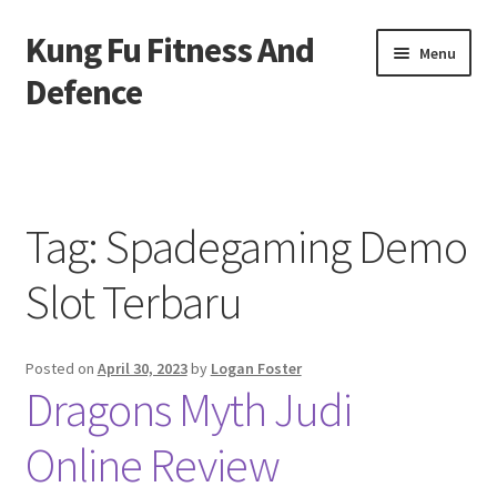
Kung Fu Fitness And
Skip
Skip
Menu
to
to
Defence
navigation
content
Beranda
About us
Tag:
Spadegaming Demo
Contact us
Slot Terbaru
Privacy Policy
Posted on
April 30, 2023
by
Logan Foster
Dragons Myth Judi
Online Review