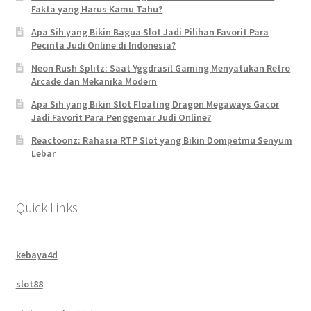
Fakta yang Harus Kamu Tahu?
Apa Sih yang Bikin Bagua Slot Jadi Pilihan Favorit Para
Pecinta Judi Online di Indonesia?
Neon Rush Splitz: Saat Yggdrasil Gaming Menyatukan Retro
Arcade dan Mekanika Modern
Apa Sih yang Bikin Slot Floating Dragon Megaways Gacor
Jadi Favorit Para Penggemar Judi Online?
Reactoonz: Rahasia RTP Slot yang Bikin Dompetmu Senyum
Lebar
Quick Links
kebaya4d
slot88