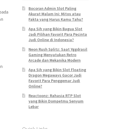
Bocoran Admin Slot Paling
pada
Akurat Malam Ini: Mitos atau
an
Fakta yang Harus Kamu Tahu?
Apa Sih yang Bikin Bagua Slot
Jadi Pilihan Favorit Para Pecinta
Judi Online di Indonesia?
Neon Rush Splitz: Saat Yggdrasil
Gaming Menyatukan Retro
Arcade dan Mekanika Modern
an
Apa Sih yang Bikin Slot Floating
a
Dragon Megaways Gacor Jadi
Favorit Para Penggemar Judi
Online?
Reactoonz: Rahasia RTP Slot
yang Bikin Dompetmu Senyum
k
Lebar
Quick Links