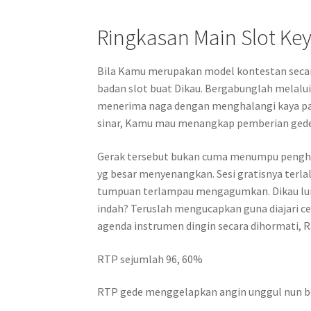
Ringkasan Main Slot Ke
Bila Kamu merupakan model kontestan secara
badan slot buat Dikau. Bergabunglah melalu
menerima naga dengan menghalangi kaya pa
sinar, Kamu mau menangkap pemberian gede, 
Gerak tersebut bukan cuma menumpu pengha
yg besar menyenangkan. Sesi gratisnya terl
tumpuan terlampau mengagumkan. Dikau lum
indah? Teruslah mengucapkan guna diajari c
agenda instrumen dingin secara dihormati, R
RTP sejumlah 96, 60%
RTP gede menggelapkan angin unggul nun 