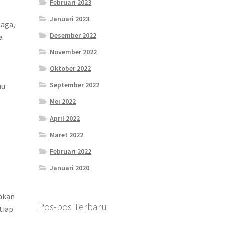
Februari 2023
Januari 2023
Naga,
Desember 2022
a
November 2022
Oktober 2022
September 2022
hu
Mei 2022
April 2022
Maret 2022
Februari 2022
.
Januari 2020
dakan
Pos-pos Terbaru
tiap