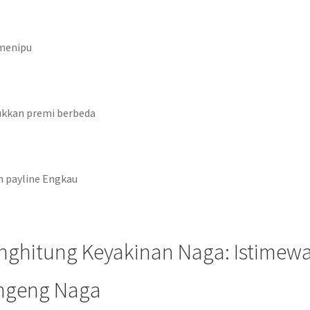
 menipu
ukkan premi berbeda
n payline Engkau
nghitung Keyakinan Naga: Istimew
ongeng Naga