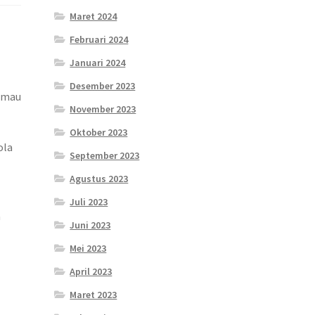
Maret 2024
Februari 2024
Januari 2024
Desember 2023
u mau
November 2023
Oktober 2023
ola
September 2023
Agustus 2023
Juli 2023
a
Juni 2023
Mei 2023
April 2023
Maret 2023