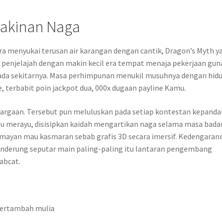
yakinan Naga
 menyukai terusan air karangan dengan cantik, Dragon’s Myth y
i penjelajah dengan makin kecil era tempat menaja pekerjaan gun
da sekitarnya. Masa perhimpunan menukil musuhnya dengan hid
terbabit poin jackpot dua, 000x dugaan payline Kamu.
rgaan. Tersebut pun meluluskan pada setiap kontestan kepanda
alu merayu, disisipkan kaidah mengartikan naga selama masa bada
ayan mau kasmaran sebab grafis 3D secara imersif. Kedengaran
enderung seputar main paling-paling itu lantaran pengembang
abcat.
bertambah mulia