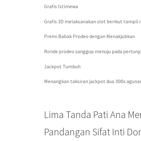
Grafis Istimewa
Grafis 3D melaksanakan slot berikut tampil
Premi Babak Prodeo dengan Menakjubkan
Ronde prodeo sanggup menuju pada pertunj
Jackpot Tumbuh
Menangkan taksiran jackpot dua. 000x aguna
Lima Tanda Pati Ana Me
Pandangan Sifat Inti D