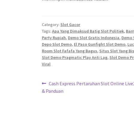
Category:
Slot Gacor
Tags:
Apa Yang Dimaksud Batig Slot Politiek
,
Barn
Party Rupiah
,
Demo Slot Gratis Indonesia
,
Demo S
Depo Slot Demo
,
El Paso Gunfight Slot Demo
,
Luc
Room Slot Fafafa Yang Bagus
,
Situs Slot Yang Bi
Slot Demo Pragmatic Play Anti Lag
,
Slot Demo P
Viral
Navigasi
Previous
Cash Express Pertaruhan Slot Online Live
post:
& Panduan
pos