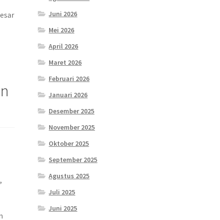
Juni 2026
esar
Mei 2026
April 2026
Maret 2026
Februari 2026
an
Januari 2026
Desember 2025
November 2025
Oktober 2025
September 2025
Agustus 2025
,
Juli 2025
Juni 2025
n