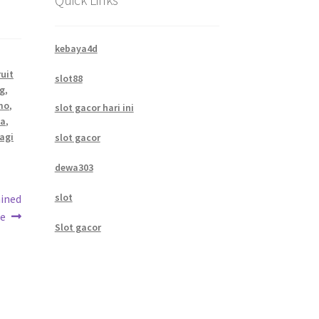
kebaya4d
uit
slot88
ag
,
mo
,
slot gacor hari ini
da
,
agi
slot gacor
dewa303
slot
ained
ne
Slot gacor