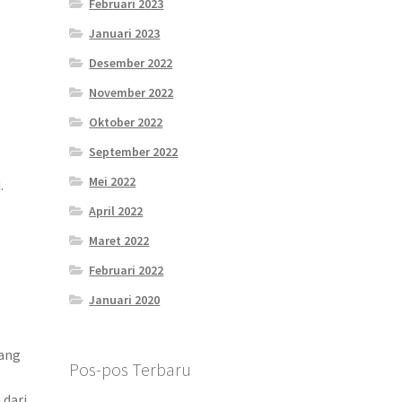
Februari 2023
Januari 2023
Desember 2022
November 2022
Oktober 2022
September 2022
Mei 2022
.
April 2022
Maret 2022
Februari 2022
Januari 2020
jang
Pos-pos Terbaru
dari