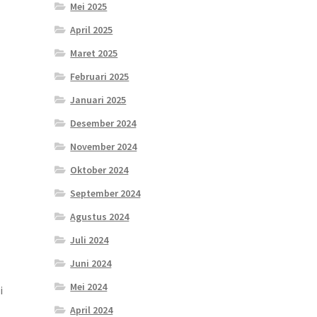
Mei 2025
April 2025
Maret 2025
Februari 2025
Januari 2025
Desember 2024
November 2024
Oktober 2024
September 2024
Agustus 2024
Juli 2024
Juni 2024
Mei 2024
i
April 2024