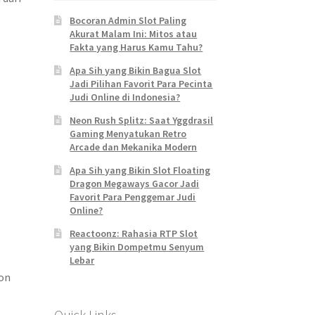
Bocoran Admin Slot Paling
Akurat Malam Ini: Mitos atau
Fakta yang Harus Kamu Tahu?
Apa Sih yang Bikin Bagua Slot
Jadi Pilihan Favorit Para Pecinta
Judi Online di Indonesia?
Neon Rush Splitz: Saat Yggdrasil
Gaming Menyatukan Retro
Arcade dan Mekanika Modern
Apa Sih yang Bikin Slot Floating
Dragon Megaways Gacor Jadi
Favorit Para Penggemar Judi
Online?
Reactoonz: Rahasia RTP Slot
yang Bikin Dompetmu Senyum
Lebar
Non
Quick Links