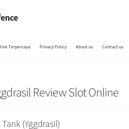
fence
line Terpercaya
Privacy Policy
About us
Contact us
gdrasil Review Slot Online
 Tank (Yggdrasil)