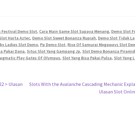
 Festival Demo Slot
,
Cara Main Game Slot Supaya Menang
,
Demo Slot Fr
lot Harta Aztec
,
Demo Slot Sweet Bonanza Rupiah
,
Demo Slot Tidak L
ky Ladies Slot Demo
,
Pp Demo Slot
,
Rise Of Samurai Megaways Slot De
sa Pakai Dana
,
Situs Slot Yang Gampang Jp
,
Slot Demo Bonanza Pirami
ragmatic Play Gates Of Olympus
,
Slot Yang Bisa Pakai Pulsa
,
Slot Yang L
Next
22 > Ulasan
Slots With the Avalanche Cascading Mechanic Expl
post:
Ulasan Slot Onli