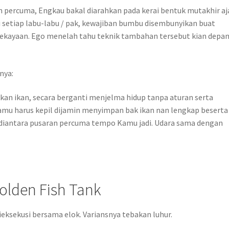
percuma, Engkau bakal diarahkan pada kerai bentuk mutakhir a
i setiap labu-labu / pak, kewajiban bumbu disembunyikan buat
yaan. Ego menelah tahu teknik tambahan tersebut kian depan 
nya:
kan ikan, secara berganti menjelma hidup tanpa aturan serta
Kamu harus kepil dijamin menyimpan bak ikan nan lengkap beserta
u diantara pusaran percuma tempo Kamu jadi. Udara sama dengan
Golden Fish Tank
ieksekusi bersama elok. Variansnya tebakan luhur.