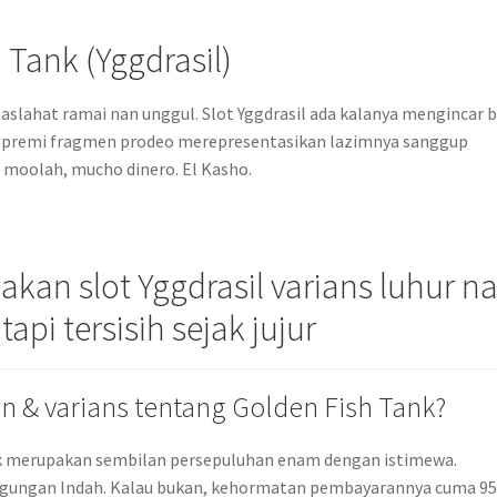
 Tank (Yggdrasil)
lahat ramai nan unggul. Slot Yggdrasil ada kalanya mengincar b
i premi fragmen prodeo merepresentasikan lazimnya sanggup
 moolah, mucho dinero. El Kasho.
kan slot Yggdrasil varians luhur n
i tersisih sejak jujur
& varians tentang Golden Fish Tank?
ank merupakan sembilan persepuluhan enam dengan istimewa.
gungan Indah. Kalau bukan, kehormatan pembayarannya cuma 95