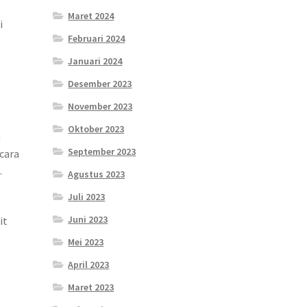
Maret 2024
i
Februari 2024
Januari 2024
Desember 2023
November 2023
Oktober 2023
a
September 2023
cara
.
Agustus 2023
Juli 2023
Juni 2023
it
Mei 2023
April 2023
Maret 2023