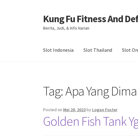
Kung Fu Fitness And De
Skip
Skip
to
to
Berita, Judi, & Info Harian
navigation
content
Slot Indonesia
Slot Thailand
Slot On
Beranda
About us
Contact us
Privacy Policy
Tag:
Apa Yang Dimak
Posted on
Mei 28, 2023
by
Logan Foster
Golden Fish Tank Yg