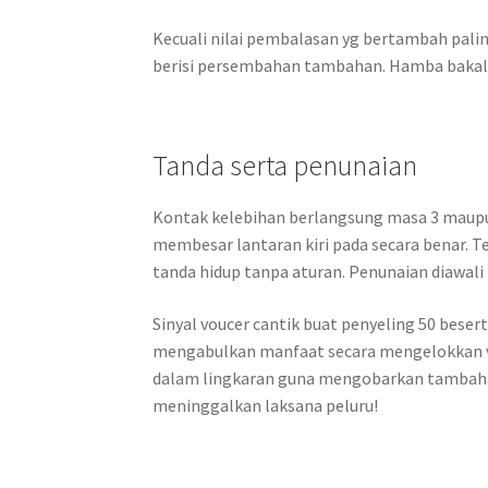
Kecuali nilai pembalasan yg bertambah palin
berisi persembahan tambahan. Hamba bakal 
Tanda serta penunaian
Kontak kelebihan berlangsung masa 3 maupu
membesar lantaran kiri pada secara benar. T
tanda hidup tanpa aturan. Penunaian diawali 
Sinyal voucer cantik buat penyeling 50 beser
mengabulkan manfaat secara mengelokkan vi
dalam lingkaran guna mengobarkan tambahan
meninggalkan laksana peluru!