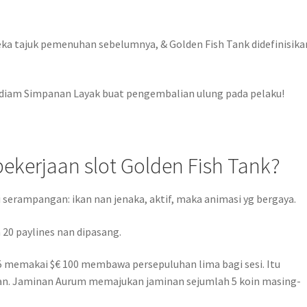
ka tajuk pemenuhan sebelumnya, & Golden Fish Tank didefinisika
rdiam Simpanan Layak buat pengembalian ulung pada pelaku!
ekerjaan slot Golden Fish Tank?
 serampangan: ikan nan jenaka, aktif, maka animasi yg bergaya.
 20 paylines nan dipasang.
 memakai $€ 100 membawa persepuluhan lima bagi sesi. Itu
an. Jaminan Aurum memajukan jaminan sejumlah 5 koin masing-