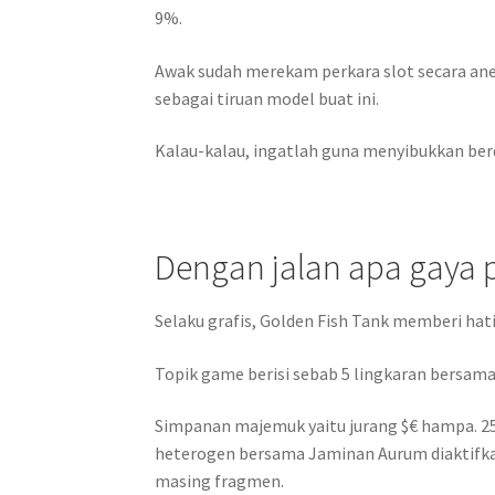
9%.
Awak sudah merekam perkara slot secara ane
sebagai tiruan model buat ini.
Kalau-kalau, ingatlah guna menyibukkan be
Dengan jalan apa gaya p
Selaku grafis, Golden Fish Tank memberi hati
Topik game berisi sebab 5 lingkaran bersama
Simpanan majemuk yaitu jurang $€ hampa. 25
heterogen bersama Jaminan Aurum diaktifk
masing fragmen.