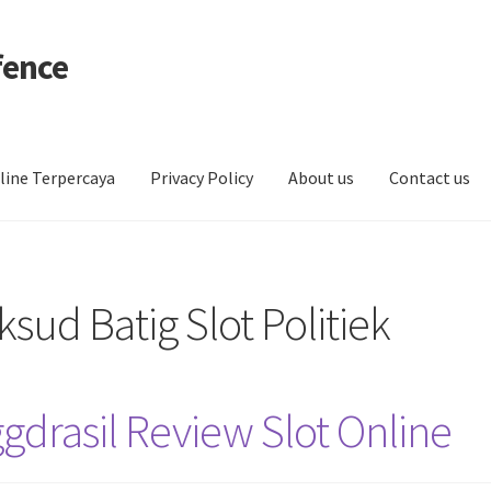
fence
line Terpercaya
Privacy Policy
About us
Contact us
sud Batig Slot Politiek
gdrasil Review Slot Online