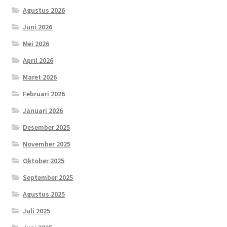
Agustus 2026
Juni 2026
Mei 2026
April 2026
Maret 2026
Februari 2026
Januari 2026
Desember 2025
November 2025
Oktober 2025
September 2025
Agustus 2025
Juli 2025