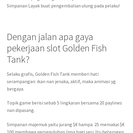
Simpanan Layak buat pengembalian ulung pada pelaku!
Dengan jalan apa gaya
pekerjaan slot Golden Fish
Tank?
Selaku grafis, Golden Fish Tank memberi hati
serampangan: ikan nan jenaka, aktif, maka animasi yg
bergaya.
Topik game berisi sebab 5 lingkaran bersama 20 paylines
nan dipasang.
Simpanan majemuk yaitu jurang $€ hampa. 25 memakai $€
100 membawa persepuluhan lima bagi sesi. Itu heterogen