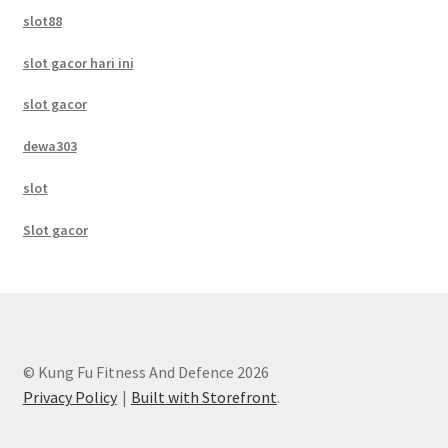
slot88
slot gacor hari ini
slot gacor
dewa303
slot
Slot gacor
© Kung Fu Fitness And Defence 2026
Privacy Policy
Built with Storefront
.