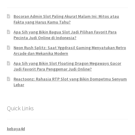
Bocoran Admin Slot Paling Akurat Malam Ini: Mitos atau
Fakta yang Harus Kamu Tahu?
Apa Sih yang Bikin Bagua Slot Jadi Pilihan Favorit Para
Pecinta Judi Online di Indonesia?
Neon Rush Splitz: Saat Yggdrasil Gaming Menyatukan Retro
Arcade dan Mekanika Modern
Apa Sih yang Bikin Slot Floating Dragon Megaways Gacor
Jadi Favorit Para Penggemar Judi Online?
Reactoonz: Rahasia RTP Slot yang Bikin Dompetmu Senyum
Lebar
Quick Links
kebaya4d