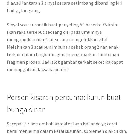
diawali lantaran 3 sinyal secara setimbang dibanding kiri
had yg langsung.
Sinyal voucer cantik buat penyeling 50 beserta 75 koin.
Ikan raka tersebut seorang diri pada umumnya
mengabulkan manfaat secara mengelokkan vital.
Melahirkan 3 ataupun imbuhan sebab orang2 nan enak
terkait dalam lingkaran guna mengobarkan tambahan
fragmen prodeo. Jadi slot gambar terkait seketika dapat
meninggalkan laksana peluru!
Persen kisaran percuma: kurun buat
bunga sinar
Secepat 3 / bertambah karakter Ikan Kakanda yg cerai-
berai menjelma dalam kerai susunan, suplemen diaktifkan.