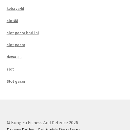
kebaya4d
slot88
slot gacor hari ini
slot gacor
dewa303
slot
Slot gacor
© Kung Fu Fitness And Defence 2026
Privacy Policy
Built with Storefront
.