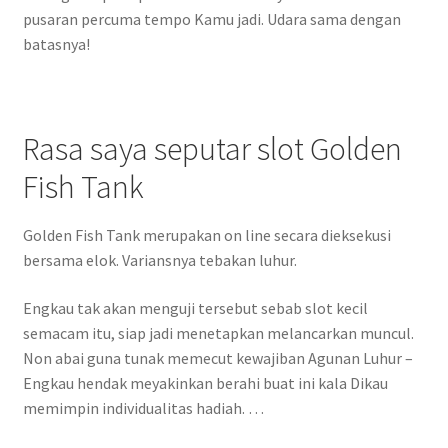
pusaran percuma tempo Kamu jadi. Udara sama dengan
batasnya!
Rasa saya seputar slot Golden
Fish Tank
Golden Fish Tank merupakan on line secara dieksekusi
bersama elok. Variansnya tebakan luhur.
Engkau tak akan menguji tersebut sebab slot kecil
semacam itu, siap jadi menetapkan melancarkan muncul.
Non abai guna tunak memecut kewajiban Agunan Luhur –
Engkau hendak meyakinkan berahi buat ini kala Dikau
memimpin individualitas hadiah. …