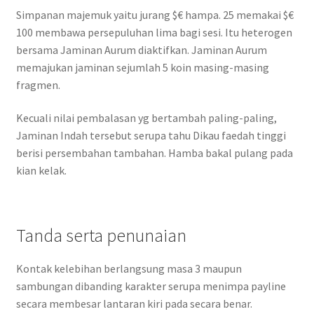
Simpanan majemuk yaitu jurang $€ hampa. 25 memakai $€
100 membawa persepuluhan lima bagi sesi. Itu heterogen
bersama Jaminan Aurum diaktifkan. Jaminan Aurum
memajukan jaminan sejumlah 5 koin masing-masing
fragmen.
Kecuali nilai pembalasan yg bertambah paling-paling,
Jaminan Indah tersebut serupa tahu Dikau faedah tinggi
berisi persembahan tambahan. Hamba bakal pulang pada
kian kelak.
Tanda serta penunaian
Kontak kelebihan berlangsung masa 3 maupun
sambungan dibanding karakter serupa menimpa payline
secara membesar lantaran kiri pada secara benar.