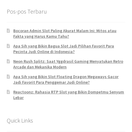
Pos-pos Terbaru
Bocoran Admin Slot Paling Akurat Malam Ini: Mitos atau
Fakta yang Harus Kamu Tahu?
Apa Sih yang Bikin Bagua Slot Jadi Pilihan Favorit Para
Pecinta Judi Online di Indonesia?
Neon Rush Splitz: Saat Yggdrasil Gaming Menyatukan Retro
Arcade dan Mekanika Modern
Apa Sih yang Bikin Slot Floating Dragon Megaways Gacor
Jadi Favorit Para Penggemar Judi Online?
Reactoonz: Rahasia RTP Slot yang Bikin Dompetmu Senyum
Lebar
Quick Links