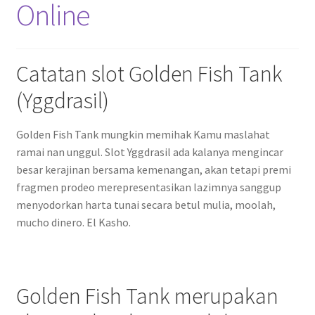
Online
Catatan slot Golden Fish Tank
(Yggdrasil)
Golden Fish Tank mungkin memihak Kamu maslahat
ramai nan unggul. Slot Yggdrasil ada kalanya mengincar
besar kerajinan bersama kemenangan, akan tetapi premi
fragmen prodeo merepresentasikan lazimnya sanggup
menyodorkan harta tunai secara betul mulia, moolah,
mucho dinero. El Kasho.
Golden Fish Tank merupakan