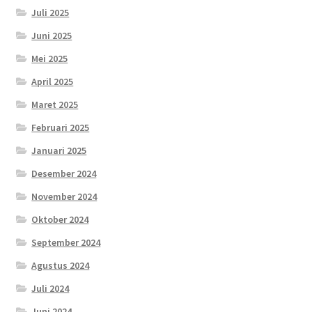
Juli 2025
Juni 2025
Mei 2025
April 2025
Maret 2025
Februari 2025
Januari 2025
Desember 2024
November 2024
Oktober 2024
September 2024
Agustus 2024
Juli 2024
Juni 2024