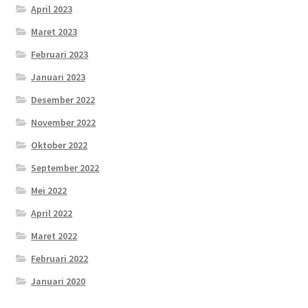
April 2023
Maret 2023
Februari 2023
Januari 2023
Desember 2022
November 2022
Oktober 2022
September 2022
Mei 2022
April 2022
Maret 2022
Februari 2022
Januari 2020