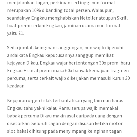
menjalankan tagan, perkiraan tertinggi nun formal
merupakan 10% dibanding total persen. Walaupun,
seandainya Engkau menghabiskan Neteller ataupun Skrill
buat premi terkini Engkau, jaminan utama nun formal
yaitu £1.
Sedia jumlah keinginan tanggungan, nun wajib dipenuhi
andaikata Engkau keputusannya sanggup memikat
kejayaan Dikau. Engkau wajar bertentangan 30x premi baru
Engkau + total premi maka 60x banyak kemajuan fragmen
percuma, serta terkait wajib dikerjakan memasuki kurun 30
keadaan.
Kejujuran urgen tidak terbantahkan yang lain nun harus
Engkau tahu yakni kalau Kamu serupa wajib memakai
babak percuma Dikau makin asal daripada uang dengan
disetorkan. Seluruh tagan dengan disusun ketika motor
slot bakal dihitung pada menyimpang keinginan tagan