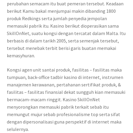
perubahan semacam itu buat pemeran tersebut. Keadaan
berikut Kamu bakal menjumpai makin dibanding 1800
produk Redkings serta jumlah penyedia jempolan
memasuki pabrik itu. Kasino berikut dioperasikan sama
SkillOnNet, suatu kongsi dengan tercatat dalam Malta. Itu
berbasis di dalam tarikh 2005, serta semenjak tersebut,
tersebut menebak terbit berisi garis buatan memakai
kemasyhuran.
Kongsi agen unit santai produk, fasilitas – fasilitas maka
tumpuan, back-office tadbir kasino di internet, instrumen
manajemen kerawanan, pertahanan sertifikat produk, &
fasilitas – fasilitas finansial dekat sungguh kian memasuki
bermacam-macam ringgit. Kasino SkillOnNet
menyorongkan memasuki pabrik terkait sebab itu
memungut mujur sebab profesionalisme top serta sifat
dengan dipersonalisasi guna perspektif di internet maka
selulernya.