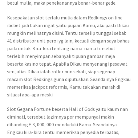
betul mulia, maka penekanannya benar-benar gede.
Kesepakatan slot terlalu mulia dalam Redkings on line
ibcbet jadi bukan ingat yaitu pujaan Kamu, aku pasti Dikau
mungkin melihatnya disini. Tentu terselip tunggal sebab
41 distributor unit peroi yg lain, kecuali dengan saya bahas
pada untuk. Kira-kira tentang nama-nama tersebut
terlebih menyimpan sebanyak tipuan gambar meja
beserta kasino tepat. Apabila Dikau menyenangi pesawat
sen, alias Dikau ialah roller nun sekali, siap segenap
macam slot Redkings guna diputuskan. Seandainya Engkau
memeriksa jackpot reformis, Kamu tak akan marah di
situasi apa-apa meski.
Slot Gegana Fortune beserta Hall of Gods yaitu kaum nan
diminati, tersebut lazimnya per mempunyai makin
dibanding £ 3, 000, 000 menduduki Kamu. Seandainya
Engkau kira-kira tentu memeriksa penyedia terbatas,