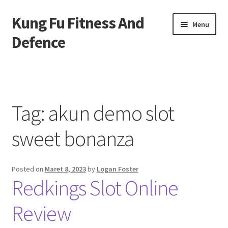
Kung Fu Fitness And
Skip
Skip
Menu
to
to
Defence
navigation
content
Beranda
About us
Tag:
akun demo slot
Contact us
sweet bonanza
Privacy Policy
Posted on
Maret 8, 2023
by
Logan Foster
Redkings Slot Online
Review