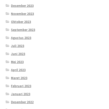
Desember 2023
November 2023
Oktober 2023
September 2023
Agustus 2023
Juli 2023
Juni 2023
Mei 2023
April 2023
Maret 2023
Februari 2023
Januari 2023
Desember 2022