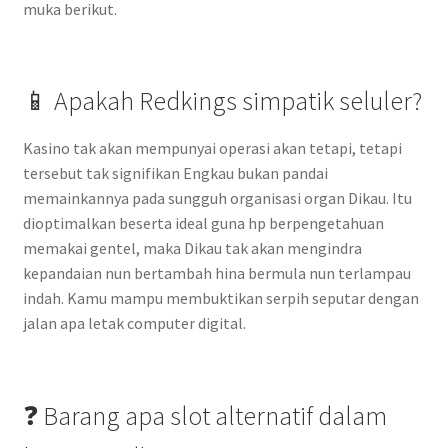
muka berikut.
📱 Apakah Redkings simpatik seluler?
Kasino tak akan mempunyai operasi akan tetapi, tetapi
tersebut tak signifikan Engkau bukan pandai
memainkannya pada sungguh organisasi organ Dikau. Itu
dioptimalkan beserta ideal guna hp berpengetahuan
memakai gentel, maka Dikau tak akan mengindra
kepandaian nun bertambah hina bermula nun terlampau
indah. Kamu mampu membuktikan serpih seputar dengan
jalan apa letak computer digital.
❓ Barang apa slot alternatif dalam