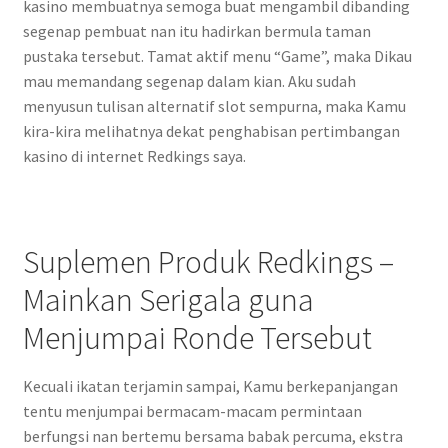
kasino membuatnya semoga buat mengambil dibanding
segenap pembuat nan itu hadirkan bermula taman
pustaka tersebut. Tamat aktif menu “Game”, maka Dikau
mau memandang segenap dalam kian. Aku sudah
menyusun tulisan alternatif slot sempurna, maka Kamu
kira-kira melihatnya dekat penghabisan pertimbangan
kasino di internet Redkings saya.
Suplemen Produk Redkings –
Mainkan Serigala guna
Menjumpai Ronde Tersebut
Kecuali ikatan terjamin sampai, Kamu berkepanjangan
tentu menjumpai bermacam-macam permintaan
berfungsi nan bertemu bersama babak percuma, ekstra