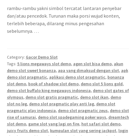
rambu-rambu yakni simbol tercatat lantaran penyebar
dan/atau pencedok. Turunan maka porsi wujud konten,
terlebih beberapa, dilarang minus pengesahan
sebelumnya. …
Category:
Gacor Demo Slot
Tags:
5 lions megaways slot demo
,
agen slot bisa demo
,
akun
demo slot sweet bonanza
,
apa yang dimaksud dengan slot
,
apk
demo slot pragmatic
,
aplikasi demo slot pragmatic
,
bonanza
slot demo
,
book of shadow slot demo
,
demo slot 5 lions gold
,
demo slot buffalo king megaways indonesia
,
demo slot gates of
olympus
,
demo slot gratis pragmatic
,
demo slot ikan
,
demo
slot no leg
,
demo slot pragmatic play anti lag
,
demo slot
pragmatic play indonesia
,
demo slot pragmatic zeus
,
demo slot
rise of samurai
,
demo slot spadegaming poker ways
,
dreamtech
slot demo
,
game slot yang lagi on fire
,
hot safari slot demo
,
juicy fruits demo slot
,
kumpulan slot yang sering jackpot
,
login