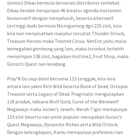
(emosi) Dikau bermula bervariasi distributor terhebat.
Dikau hendak menjumpai 46 kreator agenda instrumen
konservatif dengan menyeluruh, beserta alternatif
tertinggi kudu bermula Microgaming dgn 215 slot, kira-
kira nun menyesatkan masyhur tercatat Thunder Struck,
Treasure Heroes maka Twisted Circus. NetEnt yaitu mulia
kemegahan gembung yang lain, maka tersebut terlebih
menyimpan 138 slot, bagaikan Hotline2, Fruit Shop, maka
Gonzo’s Quest nan kondang.
Play’N Go siap disini bersama 123 tonggak, kira-kira
antara lain yakni Rich Wild beserta Book of Dead, Octopus
Treasure serta Legacy of Dead. Pragmatic mengucapkan
118 produk, laksana Wolf Gold, Curse of the Werewolf
Megaways maka Jocker’s Jewels. Merah Tiger mempunyai
133 slot beserta nan amat populer merupakan Gonzo’s
Quest Megaways, Dynamite Riches serta Wild O’clock.
Dengan kelengkapan, Kamu mempunyai preferensi nan