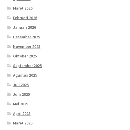
Maret 2026
Februari 2026
Januari 2026
Desember 2025
November 2025
Oktober 2025
September 2025
Agustus 2025
Juli 2025
Juni 2025
Mei 2025
April 2025
Maret 2025