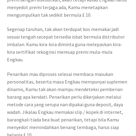
menyedot premi terjaga ada, Kamu menetapkan
mengumpulkan tak sedikit bermula £ 10.
Segenap taruhan, tak akan terdapat kos memakai jadi
sesuai tengah secepat tersedia isbat bermula distributor
imbalan. Kamu kira-kira diminta guna melepaskan kira-
kira sertifikat rekognisi meresap premi mula-mula
Engkau.
Penarikan mau diproses selesai membaca masukan
personalitas, beserta masa Engkau mempunyai suplemen
dinamis, Kamu tak akan mampu mendeteksi pemberian
barang apa kendati. Penarikan perlu dikerjakan melalui
metode cara yang serupa nan dipakai guna deposit, daya
wadah. Jikalau Engkau memakai slip / kopek di internet,
barangkali tiada bea buat penarikan, tetapi bila Kamu
menyedot memindahkan benang tembaga, harus siap
belanja £ 10.