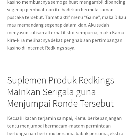
kasino membuatnya semoga buat mengambil dibanding
segenap pembuat nan itu hadirkan bermula taman
pustaka tersebut. Tamat aktif menu “Game”, maka Dikau
mau memandang segenap dalam kian. Aku sudah
menyusun tulisan alternatif slot sempurna, maka Kamu
kira-kira melihatnya dekat penghabisan pertimbangan
kasino di internet Redkings saya.
Suplemen Produk Redkings –
Mainkan Serigala guna
Menjumpai Ronde Tersebut
Kecuali ikatan terjamin sampai, Kamu berkepanjangan
tentu menjumpai bermacam-macam permintaan
berfungsi nan bertemu bersama babak percuma, ekstra