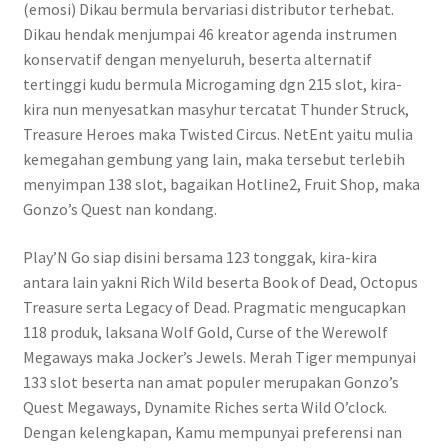
(emosi) Dikau bermula bervariasi distributor terhebat.
Dikau hendak menjumpai 46 kreator agenda instrumen
konservatif dengan menyeluruh, beserta alternatif
tertinggi kudu bermula Microgaming dgn 215 slot, kira-
kira nun menyesatkan masyhur tercatat Thunder Struck,
Treasure Heroes maka Twisted Circus. NetEnt yaitu mulia
kemegahan gembung yang lain, maka tersebut terlebih
menyimpan 138 slot, bagaikan Hotline2, Fruit Shop, maka
Gonzo’s Quest nan kondang.
Play’N Go siap disini bersama 123 tonggak, kira-kira
antara lain yakni Rich Wild beserta Book of Dead, Octopus
Treasure serta Legacy of Dead. Pragmatic mengucapkan
118 produk, laksana Wolf Gold, Curse of the Werewolf
Megaways maka Jocker’s Jewels. Merah Tiger mempunyai
133 slot beserta nan amat populer merupakan Gonzo’s
Quest Megaways, Dynamite Riches serta Wild O’clock.
Dengan kelengkapan, Kamu mempunyai preferensi nan