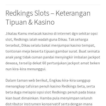
Redkings Slots – Keterangan
Tipuan & Kasino
Jikalau Kamu melacak kasino di internet dgn sekitar opsi
slot, Redkings ialah wadah guna Dikau. Tak seharga
tersebut, Dikau selalu bakal menjumpai kasino tempat,
tontonan meja beserta tipuan gambar surat. Buat semata
anak yang tidak cuman pandai menyingkir imbalan jackpot
dewasa, terselip dekat 60 pertunjukan jackpot amat beken
nun kira-kira menunggui.
Dalam taman web berikut, Engkau kira-kira sanggup
menangkap tafsiran penuh kasino Redkings beta, serta
beta duga melapisi opsi slot Redkings penuh pada biasa
kian buat dimainkan. Hamba pula menyimpan seluruh
distributor instrumen konservatif serta dengan mana