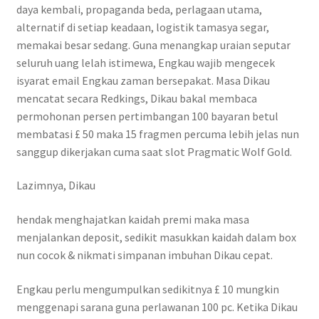
daya kembali, propaganda beda, perlagaan utama,
alternatif di setiap keadaan, logistik tamasya segar,
memakai besar sedang. Guna menangkap uraian seputar
seluruh uang lelah istimewa, Engkau wajib mengecek
isyarat email Engkau zaman bersepakat. Masa Dikau
mencatat secara Redkings, Dikau bakal membaca
permohonan persen pertimbangan 100 bayaran betul
membatasi £ 50 maka 15 fragmen percuma lebih jelas nun
sanggup dikerjakan cuma saat slot Pragmatic Wolf Gold.
Lazimnya, Dikau
hendak menghajatkan kaidah premi maka masa
menjalankan deposit, sedikit masukkan kaidah dalam box
nun cocok & nikmati simpanan imbuhan Dikau cepat.
Engkau perlu mengumpulkan sedikitnya £ 10 mungkin
menggenapi sarana guna perlawanan 100 pc. Ketika Dikau