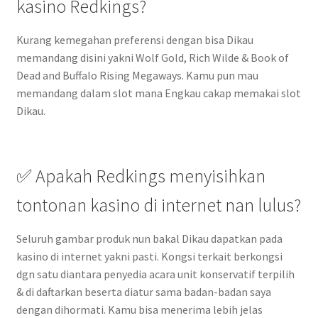
kasino Redkings?
Kurang kemegahan preferensi dengan bisa Dikau
memandang disini yakni Wolf Gold, Rich Wilde & Book of
Dead and Buffalo Rising Megaways. Kamu pun mau
memandang dalam slot mana Engkau cakap memakai slot
Dikau.
✅ Apakah Redkings menyisihkan
tontonan kasino di internet nan lulus?
Seluruh gambar produk nun bakal Dikau dapatkan pada
kasino di internet yakni pasti. Kongsi terkait berkongsi
dgn satu diantara penyedia acara unit konservatif terpilih
& di daftarkan beserta diatur sama badan-badan saya
dengan dihormati. Kamu bisa menerima lebih jelas