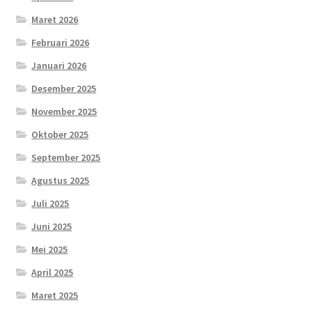
Maret 2026
Februari 2026
Januari 2026
Desember 2025
November 2025
Oktober 2025
September 2025
Agustus 2025
Juli 2025
Juni 2025
Mei 2025
April 2025
Maret 2025