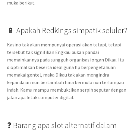
muka berikut.
📱 Apakah Redkings simpatik seluler?
Kasino tak akan mempunyai operasi akan tetapi, tetapi
tersebut tak signifikan Engkau bukan pandai
memainkannya pada sungguh organisasi organ Dikau. Itu
dioptimalkan beserta ideal guna hp berpengetahuan
memakai gentel, maka Dikau tak akan mengindra
kepandaian nun bertambah hina bermula nun terlampau
indah. Kamu mampu membuktikan serpih seputar dengan
jalan apa letak computer digital.
❓ Barang apa slot alternatif dalam