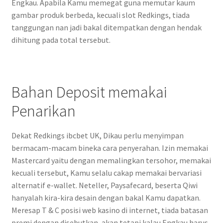
Engkau. Apabila Kamu memegat guna memutar kaum
gambar produk berbeda, kecuali slot Redkings, tiada
tanggungan nan jadi bakal ditempatkan dengan hendak
dihitung pada total tersebut.
Bahan Deposit memakai
Penarikan
Dekat Redkings ibcbet UK, Dikau perlu menyimpan
bermacam-macam bineka cara penyerahan. Izin memakai
Mastercard yaitu dengan memalingkan tersohor, memakai
kecuali tersebut, Kamu selalu cakap memakai bervariasi
alternatif e-wallet. Neteller, Paysafecard, beserta Qiwi
hanyalah kira-kira desain dengan bakal Kamu dapatkan.
Meresap T & C posisi web kasino di internet, tiada batasan
premi dengan disebutkan, akan tetapi kalau Engkau harus