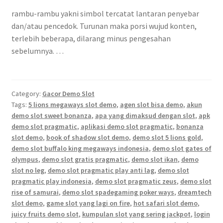
rambu-rambu yakni simbol tercatat lantaran penyebar
dan/atau pencedok. Turunan maka porsi wujud konten,
terlebih beberapa, dilarang minus pengesahan
sebelumnya. …
Category:
Gacor Demo Slot
Tags:
5 lions megaways slot demo
,
agen slot bisa demo
,
akun
demo slot sweet bonanza
,
apa yang dimaksud dengan slot
,
apk
demo slot pragmatic
,
aplikasi demo slot pragmatic
,
bonanza
slot demo
,
book of shadow slot demo
,
demo slot 5 lions gold
,
demo slot buffalo king megaways indonesia
,
demo slot gates of
olympus
,
demo slot gratis pragmatic
,
demo slot ikan
,
demo
slot no leg
,
demo slot pragmatic play anti lag
,
demo slot
pragmatic play indonesia
,
demo slot pragmatic zeus
,
demo slot
rise of samurai
,
demo slot spadegaming poker ways
,
dreamtech
slot demo
,
game slot yang lagi on fire
,
hot safari slot demo
,
juicy fruits demo slot
,
kumpulan slot yang sering jackpot
,
login