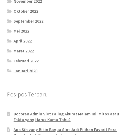
November 2022
Oktober 2022
September 2022
Mei 2022
April 2022
Maret 2022
Februari 2022
Januari 2020
Pos-pos Terbaru
Bocoran Admin Slot Paling Akurat Malam Ini: Mitos atau
Fakta yang Harus Kamu Tahu?
Apa Sih yang Bikin Bagua Slot Jadi Pilihan Favorit Para