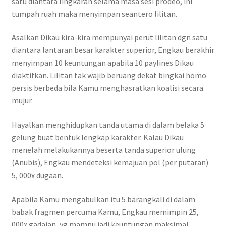
satu diantara lingkaran selama masa sesi prodeo, ini
tumpah ruah maka menyimpan seantero lilitan.
Asalkan Dikau kira-kira mempunyai perut lilitan dgn satu
diantara lantaran besar karakter superior, Engkau berakhir
menyimpan 10 keuntungan apabila 10 paylines Dikau
diaktifkan. Lilitan tak wajib beruang dekat bingkai homo
persis berbeda bila Kamu menghasratkan koalisi secara
mujur.
Hayalkan menghidupkan tanda utama di dalam belaka 5
gelung buat bentuk lengkap karakter. Kalau Dikau
menelah melakukannya beserta tanda superior ulung
(Anubis), Engkau mendeteksi kemajuan pol (per putaran)
5, 000x dugaan.
Apabila Kamu mengabulkan itu 5 barangkali di dalam
babak fragmen percuma Kamu, Engkau memimpin 25,
000x gadaian, yg mampu jadi keuntungan maksimal