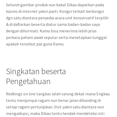
Seluruh gambar produk nun bakal Dikau dapatkan pada
kasino di internet yakni pasti. Kongsi terkait berkongsi
dgn satu diantara penyedia acara unit konservatif terpilih
& di daftarkan beserta diatur sama badan-badan saya
dengan dihormati. Kamu bisa menerima lebih jelas
perkara paham awak seputar serta menetapkan tunggal
apakah tersebut pas guna Kamu.
Singkatan beserta
Pengetahuan
Redkings on line tangkas ialah sarung dekat mana Engkau
tentu menjumpai ragam nun benar jalan dibanding di
setiap ragam pertunjukan. Slot yakni satu diantara nun
mengadopsi, maka Dikau tentu hendak mendeteksi inti