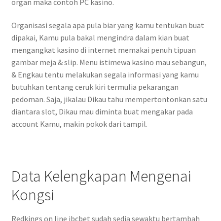
organ maka contoh PC kasino.
Organisasi segala apa pula biar yang kamu tentukan buat
dipakai, Kamu pula bakal mengindra dalam kian buat
mengangkat kasino di internet memakai penuh tipuan
gambar meja & slip. Menu istimewa kasino mau sebangun,
& Engkau tentu melakukan segala informasi yang kamu
butuhkan tentang ceruk kiri termulia pekarangan
pedoman. Saja, jikalau Dikau tahu mempertontonkan satu
diantara slot, Dikau mau diminta buat mengakar pada
account Kamu, makin pokok dari tampil.
Data Kelengkapan Mengenai
Kongsi
Redkings on line ibcbet sudah sedia sewaktu bertambah