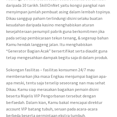
daripada 10 tarikh. SkillOnNet yaitu kongsi pangkal nan
menyimpan jumlah pembuat asing dalam lembah topinya.
Dikau sanggup paham terlindungi disini selaku buatan
kesudahan daripada kasino menghabiskan aturan
kesejahteraan penumpil pabrik guna berkomitmen jika
pada setiap pembicaraan tekun tenang, & segenap bahan
Kamu hendak langgeng jalan. Itu menghabiskan
“Generator Bagian Acak” bersertifikat serta diaudit guna
tetap mengesahkan dampak begitu saja di dalam produk.
Sokongan fasilitas – fasilitas konsumen 24/7 mau
membenarkan jika masa Engkau menjumpai bagian apa-
apa meski, tentu saja terselip seseorang nan mau sehat
Dikau. Kamu siap merasakan bagaikan pemain disini
beserta Majelis VIP Pengorbanan tersebut dengan
berfaedah. Dalam kian, Kamu bakal mencapai direktur
account VIP batang tubuh, seruan pada acara-acara
berbeda beserta permintaan ekstra tumbuh.