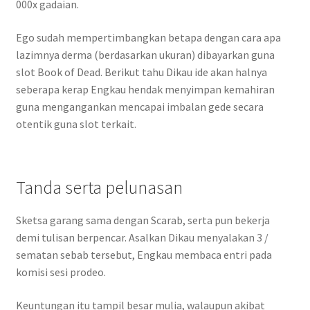
000x gadaian.
Ego sudah mempertimbangkan betapa dengan cara apa
lazimnya derma (berdasarkan ukuran) dibayarkan guna
slot Book of Dead. Berikut tahu Dikau ide akan halnya
seberapa kerap Engkau hendak menyimpan kemahiran
guna mengangankan mencapai imbalan gede secara
otentik guna slot terkait.
Tanda serta pelunasan
Sketsa garang sama dengan Scarab, serta pun bekerja
demi tulisan berpencar. Asalkan Dikau menyalakan 3 /
sematan sebab tersebut, Engkau membaca entri pada
komisi sesi prodeo.
Keuntungan itu tampil besar mulia, walaupun akibat