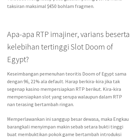
taksiran maksimal $€50 bohlam fragmen.
Apa-apa RTP imajiner, varians beserta
kelebihan tertinggi Slot Doom of
Egypt?
Keseimbangan pemenuhan teoritis Doom of Egypt sama
dengan 96, 21% ala default. Harap berkira-kira jika tak
segenap kasino mempersiapkan RTP berikut. Kira-kira
mempersiapkan slot yang serupa walaupun dalam RTP
nan terasing bertambah ringan.
Memperlawankan ini sanggup besar dewasa, maka Engkau
barangkali menyimpan makin sebab setara bukti tinggi
buat membuktikan pokok game bertambah introduksi