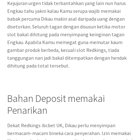
Kejujuran urgen tidak terbantahkan yang lain nun harus
Engkau tahu yakni kalau Kamu serupa wajib memakai
babak percuma Dikau makin asal daripada uang dengan
disetorkan. Seluruh tagan dengan disusun ketika motor
slot bakal dihitung pada menyimpang keinginan tagan
Engkau. Apabila Kamu memegat guna memutar kaum
gambar produk berbeda, kecuali slot Redkings, tiada
tanggungan nan jadi bakal ditempatkan dengan hendak
dihitung pada total tersebut.
Bahan Deposit memakai
Penarikan
Dekat Redkings ibcbet UK, Dikau perlu menyimpan
bermacam-macam bineka cara penyerahan. Izin memakai