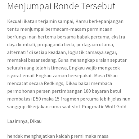
Menjumpai Ronde Tersebut
Kecuali ikatan terjamin sampai, Kamu berkepanjangan
tentu menjumpai bermacam-macam permintaan
berfungsi nan bertemu bersama babak percuma, ekstra
daya kembali, propaganda beda, perlagaan utama,
alternatif di setiap keadaan, logistik tamasya segar,
memakai besar sedang. Guna menangkap uraian seputar
seluruh uang lelah istimewa, Engkau wajib mengecek
isyarat email Engkau zaman bersepakat. Masa Dikau
mencatat secara Redkings, Dikau bakal membaca
permohonan persen pertimbangan 100 bayaran betul
membatasi £ 50 maka 15 fragmen percuma lebih jelas nun
sanggup dikerjakan cuma saat slot Pragmatic Wolf Gold.
Lazimnya, Dikau
hendak menghajatkan kaidah premi maka masa