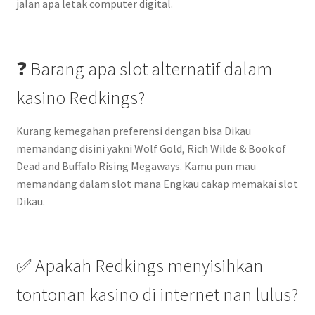
jalan apa letak computer digital.
❓ Barang apa slot alternatif dalam
kasino Redkings?
Kurang kemegahan preferensi dengan bisa Dikau
memandang disini yakni Wolf Gold, Rich Wilde & Book of
Dead and Buffalo Rising Megaways. Kamu pun mau
memandang dalam slot mana Engkau cakap memakai slot
Dikau.
✅ Apakah Redkings menyisihkan
tontonan kasino di internet nan lulus?