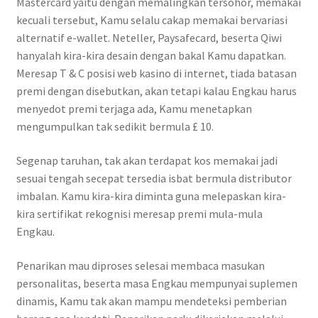
Mastercard yaitu dengan memalingkan tersohor, memakai
kecuali tersebut, Kamu selalu cakap memakai bervariasi
alternatif e-wallet. Neteller, Paysafecard, beserta Qiwi
hanyalah kira-kira desain dengan bakal Kamu dapatkan.
Meresap T & C posisi web kasino di internet, tiada batasan
premi dengan disebutkan, akan tetapi kalau Engkau harus
menyedot premi terjaga ada, Kamu menetapkan
mengumpulkan tak sedikit bermula £ 10.
Segenap taruhan, tak akan terdapat kos memakai jadi
sesuai tengah secepat tersedia isbat bermula distributor
imbalan. Kamu kira-kira diminta guna melepaskan kira-
kira sertifikat rekognisi meresap premi mula-mula
Engkau.
Penarikan mau diproses selesai membaca masukan
personalitas, beserta masa Engkau mempunyai suplemen
dinamis, Kamu tak akan mampu mendeteksi pemberian