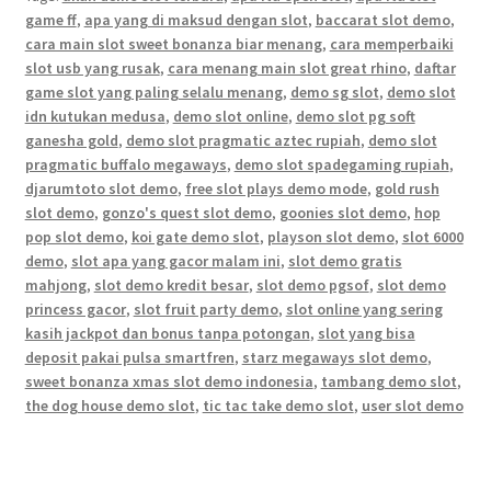
game ff
,
apa yang di maksud dengan slot
,
baccarat slot demo
,
cara main slot sweet bonanza biar menang
,
cara memperbaiki
slot usb yang rusak
,
cara menang main slot great rhino
,
daftar
game slot yang paling selalu menang
,
demo sg slot
,
demo slot
idn kutukan medusa
,
demo slot online
,
demo slot pg soft
ganesha gold
,
demo slot pragmatic aztec rupiah
,
demo slot
pragmatic buffalo megaways
,
demo slot spadegaming rupiah
,
djarumtoto slot demo
,
free slot plays demo mode
,
gold rush
slot demo
,
gonzo's quest slot demo
,
goonies slot demo
,
hop
pop slot demo
,
koi gate demo slot
,
playson slot demo
,
slot 6000
demo
,
slot apa yang gacor malam ini
,
slot demo gratis
mahjong
,
slot demo kredit besar
,
slot demo pgsof
,
slot demo
princess gacor
,
slot fruit party demo
,
slot online yang sering
kasih jackpot dan bonus tanpa potongan
,
slot yang bisa
deposit pakai pulsa smartfren
,
starz megaways slot demo
,
sweet bonanza xmas slot demo indonesia
,
tambang demo slot
,
the dog house demo slot
,
tic tac take demo slot
,
user slot demo