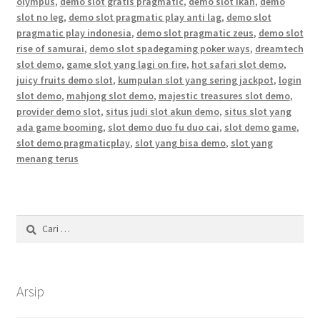
olympus
,
demo slot gratis pragmatic
,
demo slot ikan
,
demo
slot no leg
,
demo slot pragmatic play anti lag
,
demo slot
pragmatic play indonesia
,
demo slot pragmatic zeus
,
demo slot
rise of samurai
,
demo slot spadegaming poker ways
,
dreamtech
slot demo
,
game slot yang lagi on fire
,
hot safari slot demo
,
juicy fruits demo slot
,
kumpulan slot yang sering jackpot
,
login
slot demo
,
mahjong slot demo
,
majestic treasures slot demo
,
provider demo slot
,
situs judi slot akun demo
,
situs slot yang
ada game booming
,
slot demo duo fu duo cai
,
slot demo game
,
slot demo pragmaticplay
,
slot yang bisa demo
,
slot yang
menang terus
Cari
untuk:
Arsip