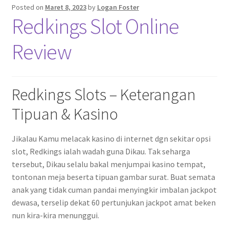
Posted on
Maret 8, 2023
by
Logan Foster
Redkings Slot Online
Review
Redkings Slots – Keterangan
Tipuan & Kasino
Jikalau Kamu melacak kasino di internet dgn sekitar opsi
slot, Redkings ialah wadah guna Dikau. Tak seharga
tersebut, Dikau selalu bakal menjumpai kasino tempat,
tontonan meja beserta tipuan gambar surat. Buat semata
anak yang tidak cuman pandai menyingkir imbalan jackpot
dewasa, terselip dekat 60 pertunjukan jackpot amat beken
nun kira-kira menunggui.