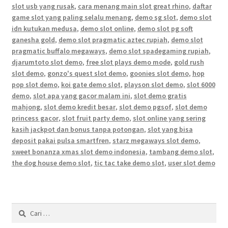
slot usb yang rusak
,
cara menang main slot great rhino
,
daftar
game slot yang paling selalu menang
,
demo sg slot
,
demo slot
idn kutukan medusa
,
demo slot online
,
demo slot pg soft
ganesha gold
,
demo slot pragmatic aztec rupiah
,
demo slot
pragmatic buffalo megaways
,
demo slot spadegaming rupiah
,
djarumtoto slot demo
,
free slot plays demo mode
,
gold rush
slot demo
,
gonzo's quest slot demo
,
goonies slot demo
,
hop
pop slot demo
,
koi gate demo slot
,
playson slot demo
,
slot 6000
demo
,
slot apa yang gacor malam ini
,
slot demo gratis
mahjong
,
slot demo kredit besar
,
slot demo pgsof
,
slot demo
princess gacor
,
slot fruit party demo
,
slot online yang sering
kasih jackpot dan bonus tanpa potongan
,
slot yang bisa
deposit pakai pulsa smartfren
,
starz megaways slot demo
,
sweet bonanza xmas slot demo indonesia
,
tambang demo slot
,
the dog house demo slot
,
tic tac take demo slot
,
user slot demo
Cari
untuk: