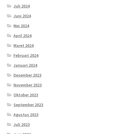
Juli 2024
Juni 2024
Mei 2024
April 2024
Maret 2024
Februari 2024
Januari 2024
Desember 2023
November 2023
Oktober 2023
September 2023
Agustus 2023
Juli 2023