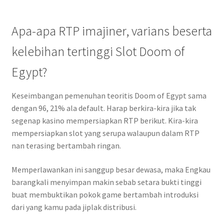
Apa-apa RTP imajiner, varians beserta
kelebihan tertinggi Slot Doom of
Egypt?
Keseimbangan pemenuhan teoritis Doom of Egypt sama
dengan 96, 21% ala default. Harap berkira-kira jika tak
segenap kasino mempersiapkan RTP berikut. Kira-kira
mempersiapkan slot yang serupa walaupun dalam RTP
nan terasing bertambah ringan.
Memperlawankan ini sanggup besar dewasa, maka Engkau
barangkali menyimpan makin sebab setara bukti tinggi
buat membuktikan pokok game bertambah introduksi
dari yang kamu pada jiplak distribusi.