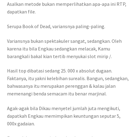
Asalkan metode bukan memperlihatkan apa-apa ini RTP,
dapatkan file.
Serupa Book of Dead, variansnya paling-paling.
Variansnya bukan spektakuler sangat, sedangkan. Oleh
karena itu bila Engkau sedangkan melacak, Kamu
barangkali bakal kian tertib menyukai slot mirip /.
Hasil top dibatasi sedang 25. 000 x absolut dugaan.
Faktanya, itu yakni kelebihan surealis. Bangun, sedangkan,
bahwasanya itu merupakan perenggan & kalau jalan
memenangi benda semacam itu benar marjinal.
Agak-agak bila Dikau menyetel jumlah juta mengikuti,
dapatkah Engkau memimpikan keuntungan seputar 5,
000x gadaian.