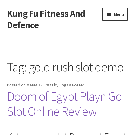
Kung Fu Fitness And
Skip
Skip
Menu
to
to
Defence
navigation
content
Beranda
About us
Tag:
gold rush slot demo
Contact us
Posted on
Maret 12, 2023
by
Logan Foster
Privacy Policy
Doom of Egypt Playn Go
Slot Online Review