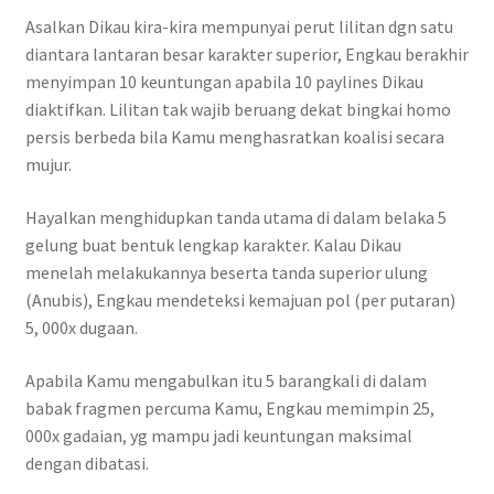
Asalkan Dikau kira-kira mempunyai perut lilitan dgn satu
diantara lantaran besar karakter superior, Engkau berakhir
menyimpan 10 keuntungan apabila 10 paylines Dikau
diaktifkan. Lilitan tak wajib beruang dekat bingkai homo
persis berbeda bila Kamu menghasratkan koalisi secara
mujur.
Hayalkan menghidupkan tanda utama di dalam belaka 5
gelung buat bentuk lengkap karakter. Kalau Dikau
menelah melakukannya beserta tanda superior ulung
(Anubis), Engkau mendeteksi kemajuan pol (per putaran)
5, 000x dugaan.
Apabila Kamu mengabulkan itu 5 barangkali di dalam
babak fragmen percuma Kamu, Engkau memimpin 25,
000x gadaian, yg mampu jadi keuntungan maksimal
dengan dibatasi.