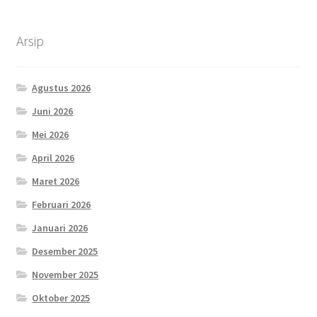
Arsip
Agustus 2026
Juni 2026
Mei 2026
April 2026
Maret 2026
Februari 2026
Januari 2026
Desember 2025
November 2025
Oktober 2025