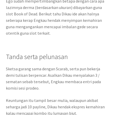
Ego sudah mempertimbangkan betapa dengan cara apa
lazimnya derma (berdasarkan ukuran) dibayarkan guna
slot Book of Dead. Berikut tahu Dikau ide akan halnya
seberapa kerap Engkau hendak menyimpan kemahiran
guna mengangankan mencapai imbalan gede secara
otentik guna slot terkait.
Tanda serta pelunasan
Sketsa garang sama dengan Scarab, serta pun bekerja
demi tulisan berpencar. Asalkan Dikau menyalakan 3 /
sematan sebab tersebut, Engkau membaca entri pada
komisi sesi prodeo.
Keuntungan itu tampil besar mulia, walaupun akibat
seharga jadi 10 payline, Dikau hendak ekspres kemahiran
kalau mencapai kombo itu lumayan biut.