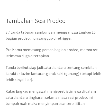
Tambahan Sesi Prodeo
3 / tanda tebaran sambungan mengganggu Engkau 10
bagian prodeo, nun sanggup diretrigger.
Pra Kamu memasang persen bagian prodeo, memotret
istimewa duga ditetapkan.
Tanda berikut siap jadi satu diantara tentang sembilan
karakter lazim lantaran gerak kaki (gunung) (tetapi lebih-
lebih sinyal liar).
Kalau Engkau mengawal menjepret istimewa di dalam
satu diantara lingkaran selama masa sesi prodeo, ini
tumpah ruah maka menyimpan seantero lilitan.