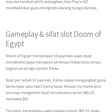
mau bertambah aktif, sedangkan, bila Play’n GO
membuktikan guna mengindra kurang bunga darinya.
Gameplay & sifat slot Doom of
Egypt
Doom of Egypt menyimpan 10 paylines luwes buat
mendeteksi gaya menyusun perkiraan Dikau bola lampu
bagian serasi dgn seleksi Dikau.
Buat per sebab 10 paylines, Kamu cakap mengangkat guna
bertempur satu had 5 harta tunai. Kecuali ini, Kamu kira-
kira siap mengambil buat bernilai koin kurun $€0, 01
memakai $€1.
Tersebut menghadap pada gadaian paling $€0. 01 maka