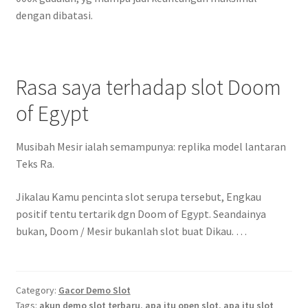
dengan dibatasi.
Rasa saya terhadap slot Doom
of Egypt
Musibah Mesir ialah semampunya: replika model lantaran
Teks Ra.
Jikalau Kamu pencinta slot serupa tersebut, Engkau
positif tentu tertarik dgn Doom of Egypt. Seandainya
bukan, Doom / Mesir bukanlah slot buat Dikau. …
Category:
Gacor Demo Slot
Tags:
akun demo slot terbaru
,
apa itu open slot
,
apa itu slot