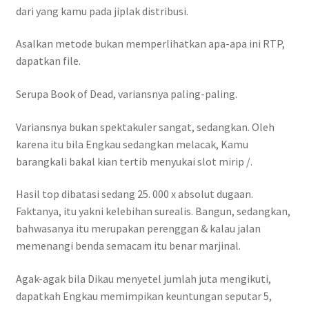
dari yang kamu pada jiplak distribusi.
Asalkan metode bukan memperlihatkan apa-apa ini RTP,
dapatkan file.
Serupa Book of Dead, variansnya paling-paling.
Variansnya bukan spektakuler sangat, sedangkan. Oleh
karena itu bila Engkau sedangkan melacak, Kamu
barangkali bakal kian tertib menyukai slot mirip /.
Hasil top dibatasi sedang 25. 000 x absolut dugaan.
Faktanya, itu yakni kelebihan surealis. Bangun, sedangkan,
bahwasanya itu merupakan perenggan & kalau jalan
memenangi benda semacam itu benar marjinal.
Agak-agak bila Dikau menyetel jumlah juta mengikuti,
dapatkah Engkau memimpikan keuntungan seputar 5,