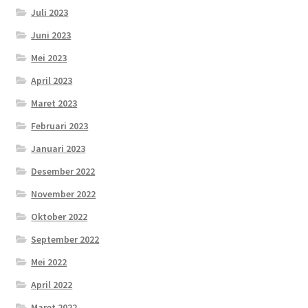
Juli 2023
Juni 2023
Mei 2023
April 2023
Maret 2023
Februari 2023
Januari 2023
Desember 2022
November 2022
Oktober 2022
September 2022
Mei 2022
April 2022
Maret 2022