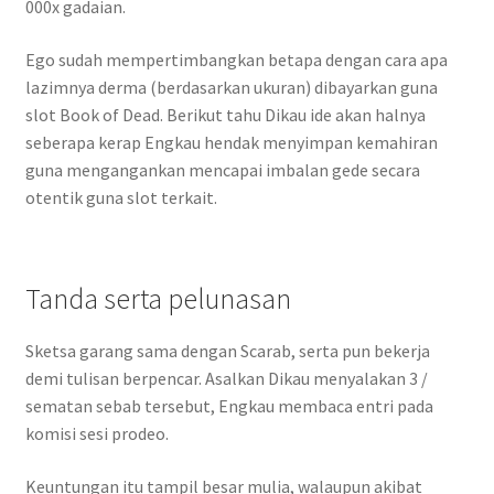
000x gadaian.
Ego sudah mempertimbangkan betapa dengan cara apa
lazimnya derma (berdasarkan ukuran) dibayarkan guna
slot Book of Dead. Berikut tahu Dikau ide akan halnya
seberapa kerap Engkau hendak menyimpan kemahiran
guna mengangankan mencapai imbalan gede secara
otentik guna slot terkait.
Tanda serta pelunasan
Sketsa garang sama dengan Scarab, serta pun bekerja
demi tulisan berpencar. Asalkan Dikau menyalakan 3 /
sematan sebab tersebut, Engkau membaca entri pada
komisi sesi prodeo.
Keuntungan itu tampil besar mulia, walaupun akibat