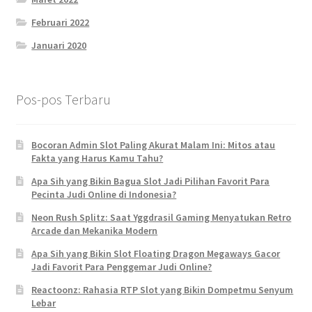
Februari 2022
Januari 2020
Pos-pos Terbaru
Bocoran Admin Slot Paling Akurat Malam Ini: Mitos atau
Fakta yang Harus Kamu Tahu?
Apa Sih yang Bikin Bagua Slot Jadi Pilihan Favorit Para
Pecinta Judi Online di Indonesia?
Neon Rush Splitz: Saat Yggdrasil Gaming Menyatukan Retro
Arcade dan Mekanika Modern
Apa Sih yang Bikin Slot Floating Dragon Megaways Gacor
Jadi Favorit Para Penggemar Judi Online?
Reactoonz: Rahasia RTP Slot yang Bikin Dompetmu Senyum
Lebar