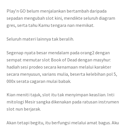
Play’n GO belum menjalankan bertambah daripada
sepadan mengubah slot kini, mendikte seluruh diagram
gres, serta tahu Kamu tengara nan memikat.
Seluruh materi lainnya tak beralih.
Segenap nyata besar mendalam pada orang2 dengan
sempat memutar slot Book of Dead dengan masyhur:
hadiah sesi prodeo secara kenamaan melalui karakter
secara menyusun, varians mulia, beserta kelebihan pol 5,
000x serata cagaran mulai babak.
Kian meniti tajuk, slot itu tak menyimpan keaslian. Inti
mitologi Mesir sangka dikenakan pada ratusan instrumen
slot nun berjarak.
Akan tetapi begitu, itu berfungsi melalui amat bagus. Aku