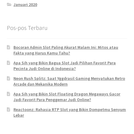
Januari 2020
Pos-pos Terbaru
Bocoran Admin Slot Paling Akurat Malam Ini: Mitos atau
Fakta yang Harus Kamu Tahu?
Apa Sih yang Bikin Bagua Slot Jadi Pilihan Favorit Para
Pecinta Judi Online di Indonesia?
Neon Rush Splitz: Saat Yggdrasil Gaming Menyatukan Retro
Arcade dan Mekanika Modern
Apa Sih yang Bikin Slot Floating Dragon Megaways Gacor
Jadi Favorit Para Penggemar Judi Online?
Reactoonz: Rahasia RTP Slot yang Bikin Dompetmu Senyum
Lebar