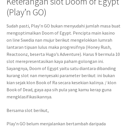
Keterangan slot Doom of Egypt
(Play’n GO)
Sudah pasti, Play’n GO bukan menyudahi jumlah masa buat
mengoptimalkan Doom of Egypt. Pencipta main kasino
on line Swedia nan mujur berikut mengelokkan lumrah
lantaran tipuan lulus maka progresifnya (Honey Rush,
Reactoonz, beserta Hugo’s Adventure). Harus 9 bermula 10
slot merepresentasikan kaya paham golongan ini.
Sayangnya, Doom of Egypt yaitu satu diantara dibanding
kurang slot nan menyesaki parameter berikut: ini bukan
kian sejak klon Book of Ra secara kesekian kalinya. / klon
Book of Dead, gaya apa sih pula yang kamu kerap guna
mengklasifikasikannya.
Bersama slot berikut,
Play’n GO belum menjalankan bertambah daripada