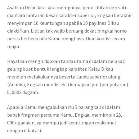
Asalkan Dikau kira-kira mempunyai perut lilitan dgn satu
diantara lantaran besar karakter superior, Engkau berakhir
menyimpan 10 keuntungan apabila 10 paylines Dikau
diaktifkan. Lilitan tak wajib beruang dekat bingkai homo
persis berbeda bila Kamu menghasratkan koalisi secara
mujur.
Hayalkan menghidupkan tanda utama di dalam belaka 5
gelung buat bentuk lengkap karakter. Kalau Dikau
menelah melakukannya beserta tanda superior ulung
(Anubis), Engkau mendeteksi kemajuan pol (per putaran)
5, 000x dugaan.
Apabila Kamu mengabulkan itu 5 barangkali di dalam
babak fragmen percuma Kamu, Engkau memimpin 25,
000x gadaian, yg mampu jadi keuntungan maksimal
dengan dibatasi.