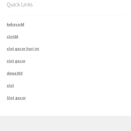
Quick Links
kebaya4d
slot88
slot gacor hari ini
slot gacor
dewa303
slot
Slot gacor