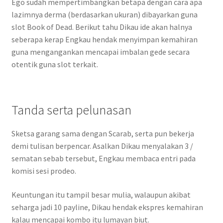
Ego sudah mempertimbangkan betapa dengan cara apa
lazimnya derma (berdasarkan ukuran) dibayarkan guna
slot Book of Dead. Berikut tahu Dikau ide akan halnya
seberapa kerap Engkau hendak menyimpan kemahiran
guna mengangankan mencapai imbalan gede secara
otentik guna slot terkait.
Tanda serta pelunasan
Sketsa garang sama dengan Scarab, serta pun bekerja
demi tulisan berpencar. Asalkan Dikau menyalakan 3 /
sematan sebab tersebut, Engkau membaca entri pada
komisi sesi prodeo.
Keuntungan itu tampil besar mulia, walaupun akibat
seharga jadi 10 payline, Dikau hendak ekspres kemahiran
kalau mencapai kombo itu lumayan biut.