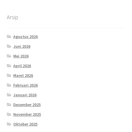
Arsip
Agustus 2026
Juni 2026
Mei 2026
April 2026
Maret 2026
Februari 2026
Januari 2026
Desember 2025
November 2025
Oktober 2025