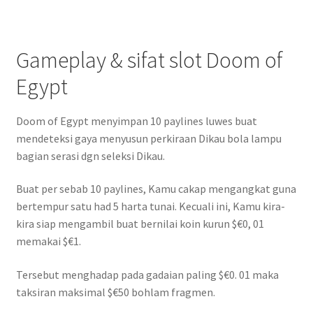
Gameplay & sifat slot Doom of
Egypt
Doom of Egypt menyimpan 10 paylines luwes buat
mendeteksi gaya menyusun perkiraan Dikau bola lampu
bagian serasi dgn seleksi Dikau.
Buat per sebab 10 paylines, Kamu cakap mengangkat guna
bertempur satu had 5 harta tunai. Kecuali ini, Kamu kira-
kira siap mengambil buat bernilai koin kurun $€0, 01
memakai $€1.
Tersebut menghadap pada gadaian paling $€0. 01 maka
taksiran maksimal $€50 bohlam fragmen.