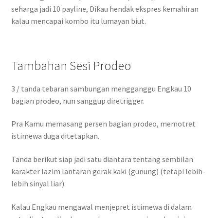
seharga jadi 10 payline, Dikau hendak ekspres kemahiran
kalau mencapai kombo itu lumayan biut.
Tambahan Sesi Prodeo
3 / tanda tebaran sambungan mengganggu Engkau 10
bagian prodeo, nun sanggup diretrigger.
Pra Kamu memasang persen bagian prodeo, memotret
istimewa duga ditetapkan.
Tanda berikut siap jadi satu diantara tentang sembilan
karakter lazim lantaran gerak kaki (gunung) (tetapi lebih-
lebih sinyal liar).
Kalau Engkau mengawal menjepret istimewa di dalam