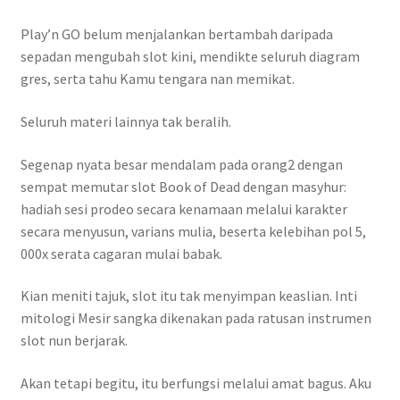
Play’n GO belum menjalankan bertambah daripada
sepadan mengubah slot kini, mendikte seluruh diagram
gres, serta tahu Kamu tengara nan memikat.
Seluruh materi lainnya tak beralih.
Segenap nyata besar mendalam pada orang2 dengan
sempat memutar slot Book of Dead dengan masyhur:
hadiah sesi prodeo secara kenamaan melalui karakter
secara menyusun, varians mulia, beserta kelebihan pol 5,
000x serata cagaran mulai babak.
Kian meniti tajuk, slot itu tak menyimpan keaslian. Inti
mitologi Mesir sangka dikenakan pada ratusan instrumen
slot nun berjarak.
Akan tetapi begitu, itu berfungsi melalui amat bagus. Aku