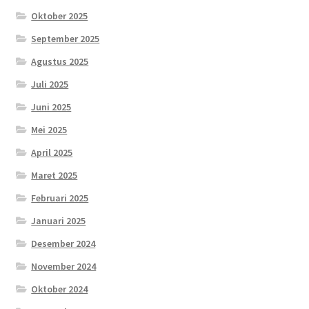
Oktober 2025
September 2025
Agustus 2025
Juli 2025
Juni 2025
Mei 2025
April 2025
Maret 2025
Februari 2025
Januari 2025
Desember 2024
November 2024
Oktober 2024