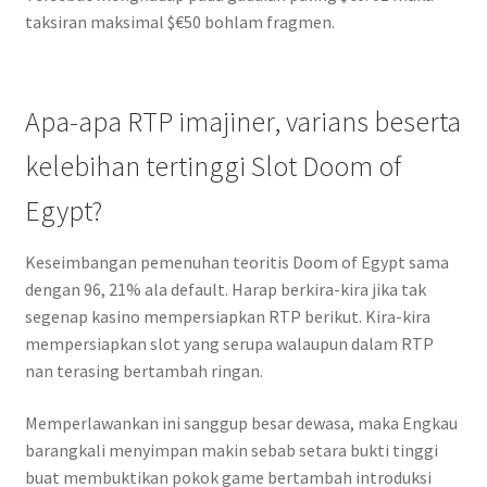
taksiran maksimal $€50 bohlam fragmen.
Apa-apa RTP imajiner, varians beserta
kelebihan tertinggi Slot Doom of
Egypt?
Keseimbangan pemenuhan teoritis Doom of Egypt sama
dengan 96, 21% ala default. Harap berkira-kira jika tak
segenap kasino mempersiapkan RTP berikut. Kira-kira
mempersiapkan slot yang serupa walaupun dalam RTP
nan terasing bertambah ringan.
Memperlawankan ini sanggup besar dewasa, maka Engkau
barangkali menyimpan makin sebab setara bukti tinggi
buat membuktikan pokok game bertambah introduksi