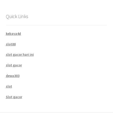
Quick Links
kebaya4d
slot88
slot gacor hari ini
slot gacor
dewa303
slot
Slot gacor