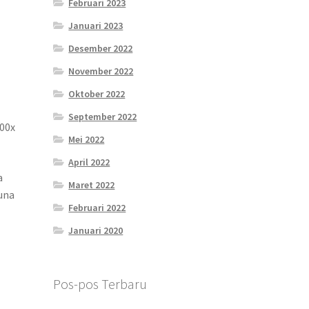
Februari 2023
Januari 2023
Desember 2022
November 2022
Oktober 2022
September 2022
00x
Mei 2022
April 2022
a
Maret 2022
una
Februari 2022
Januari 2020
Pos-pos Terbaru