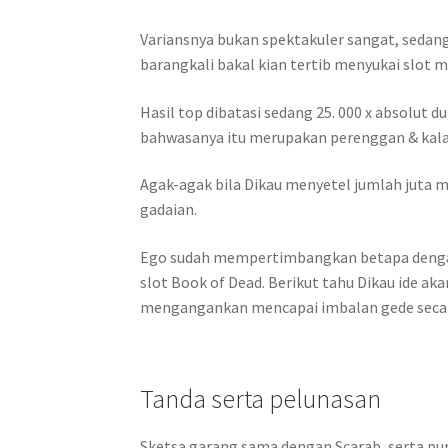
Variansnya bukan spektakuler sangat, sedan
barangkali bakal kian tertib menyukai slot mi
Hasil top dibatasi sedang 25. 000 x absolut d
bahwasanya itu merupakan perenggan & kala
Agak-agak bila Dikau menyetel jumlah juta
gadaian.
Ego sudah mempertimbangkan betapa dengan
slot Book of Dead. Berikut tahu Dikau ide 
mengangankan mencapai imbalan gede secara 
Tanda serta pelunasan
Sketsa garang sama dengan Scarab, serta pun