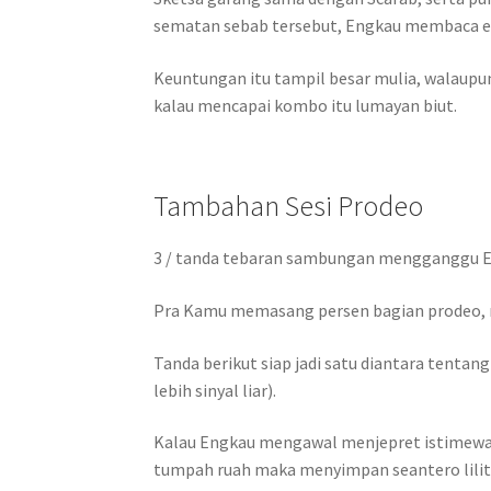
sematan sebab tersebut, Engkau membaca ent
Keuntungan itu tampil besar mulia, walaupun
kalau mencapai kombo itu lumayan biut.
Tambahan Sesi Prodeo
3 / tanda tebaran sambungan mengganggu En
Pra Kamu memasang persen bagian prodeo, 
Tanda berikut siap jadi satu diantara tentan
lebih sinyal liar).
Kalau Engkau mengawal menjepret istimewa d
tumpah ruah maka menyimpan seantero lilit