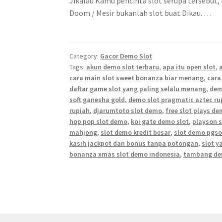
Jikalau Kamu pencinta slot serupa tersebut,
Doom / Mesir bukanlah slot buat Dikau. …
Category:
Gacor Demo Slot
Tags:
akun demo slot terbaru
,
apa itu open slot
,
cara main slot sweet bonanza biar menang
,
cara
daftar game slot yang paling selalu menang
,
dem
soft ganesha gold
,
demo slot pragmatic aztec ru
rupiah
,
djarumtoto slot demo
,
free slot plays d
hop pop slot demo
,
koi gate demo slot
,
playson 
mahjong
,
slot demo kredit besar
,
slot demo pgso
kasih jackpot dan bonus tanpa potongan
,
slot y
bonanza xmas slot demo indonesia
,
tambang de