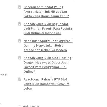
Bocoran Admin Slot Paling
Akurat Malam Ini: Mitos atau
r
Fakta yang Harus Kamu Tahu?
Apa Sih yang Bikin Bagua Slot
Jadi Pilihan Favorit Para Pecinta
Judi Online di Indonesia?
Neon Rush Splitz: Saat Yggdrasil
Gaming Menyatukan Retro
Arcade dan Mekanika Modern
Apa Sih yang Bikin Slot Floating
Dragon Megaways Gacor Jadi
Favorit Para Penggemar Judi
Online?
riasi
Reactoonz: Rahasia RTP Slot
.
yang Bikin Dompetmu Senyum
Lebar
r
Quick Links