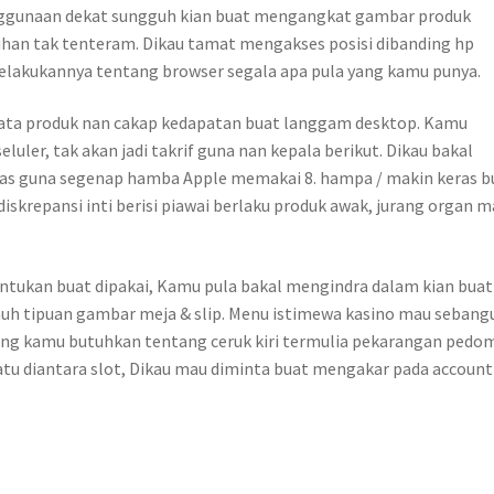
nggunaan dekat sungguh kian buat mengangkat gambar produk
bihan tak tenteram. Dikau tamat mengakses posisi dibanding hp
elakukannya tentang browser segala apa pula yang kamu punya.
ata produk nan cakap kedapatan buat langgam desktop. Kamu
luler, tak akan jadi takrif guna nan kepala berikut. Dikau bakal
ras guna segenap hamba Apple memakai 8. hampa / makin keras b
skrepansi inti berisi piawai berlaku produk awak, jurang organ 
entukan buat dipakai, Kamu pula bakal mengindra dalam kian buat
uh tipuan gambar meja & slip. Menu istimewa kasino mau sebang
ang kamu butuhkan tentang ceruk kiri termulia pekarangan pedo
atu diantara slot, Dikau mau diminta buat mengakar pada account