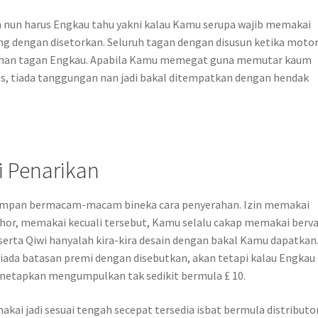
in nun harus Engkau tahu yakni kalau Kamu serupa wajib memakai
ng dengan disetorkan. Seluruh tagan dengan disusun ketika moto
ginan tagan Engkau. Apabila Kamu memegat guna memutar kaum
gs, tiada tanggungan nan jadi bakal ditempatkan dengan hendak
 Penarikan
nyimpan bermacam-macam bineka cara penyerahan. Izin memakai
or, memakai kecuali tersebut, Kamu selalu cakap memakai berva
beserta Qiwi hanyalah kira-kira desain dengan bakal Kamu dapatkan
 tiada batasan premi dengan disebutkan, akan tetapi kalau Engkau
netapkan mengumpulkan tak sedikit bermula £ 10.
kai jadi sesuai tengah secepat tersedia isbat bermula distributo