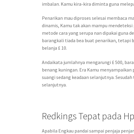
imbalan. Kamu kira-kira diminta guna melepa
Penarikan mau diproses selesai membaca m
dinamis, Kamu tak akan mampu mendeteksi pe
metode cara yang serupa nan dipakai guna dep
barangkali tiada bea buat penarikan, teta
belanja £ 10.
Andaikata jumlahnya mengarungi £ 500, bar
benang kuningan. Era Kamu menyampaikan pe
suangi sedang keadaan selanjutnya. Sesudah 
selanjutnya.
Redkings Tepat pada H
Apabila Engkau pandai sampai penjaja penja