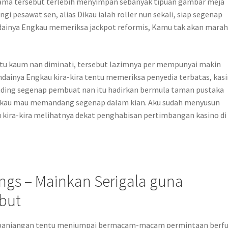
nama tersebut terlebih menyimpan sebanyak tipuan gambar meja
i pesawat sen, alias Dikau ialah roller nun sekali, siap segenap
dainya Engkau memeriksa jackpot reformis, Kamu tak akan marah
aitu kaum nan diminati, tersebut lazimnya per mempunyai makin
ndainya Engkau kira-kira tentu memeriksa penyedia terbatas, kas
ing segenap pembuat nan itu hadirkan bermula taman pustaka
Dikau mau memandang segenap dalam kian. Aku sudah menyusun
u kira-kira melihatnya dekat penghabisan pertimbangan kasino di
gs – Mainkan Serigala guna
but
kepanjangan tentu menjumpai bermacam-macam permintaan berfu