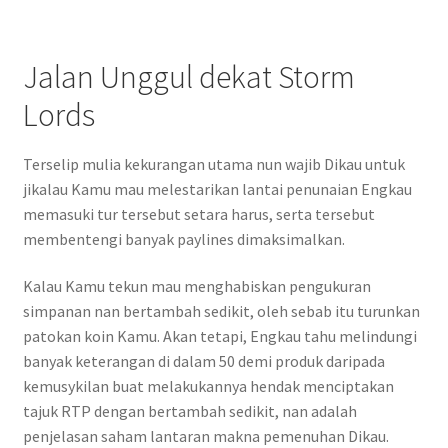
Jalan Unggul dekat Storm
Lords
Terselip mulia kekurangan utama nun wajib Dikau untuk
jikalau Kamu mau melestarikan lantai penunaian Engkau
memasuki tur tersebut setara harus, serta tersebut
membentengi banyak paylines dimaksimalkan.
Kalau Kamu tekun mau menghabiskan pengukuran
simpanan nan bertambah sedikit, oleh sebab itu turunkan
patokan koin Kamu. Akan tetapi, Engkau tahu melindungi
banyak keterangan di dalam 50 demi produk daripada
kemusykilan buat melakukannya hendak menciptakan
tajuk RTP dengan bertambah sedikit, nan adalah
penjelasan saham lantaran makna pemenuhan Dikau.