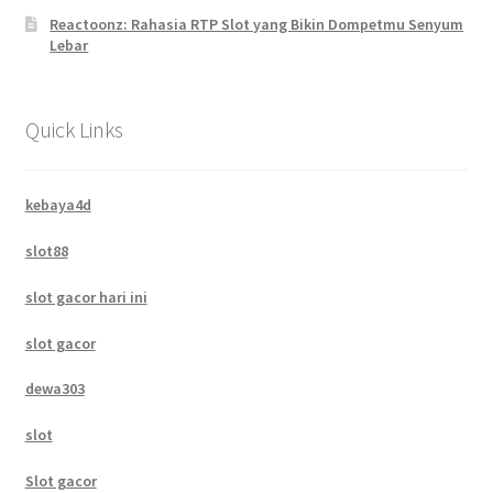
Reactoonz: Rahasia RTP Slot yang Bikin Dompetmu Senyum
Lebar
Quick Links
kebaya4d
slot88
slot gacor hari ini
slot gacor
dewa303
slot
Slot gacor