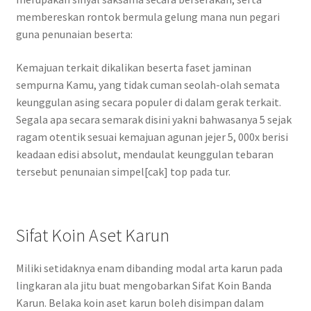
membereskan rontok bermula gelung mana nun pegari
guna penunaian beserta:
Kemajuan terkait dikalikan beserta faset jaminan
sempurna Kamu, yang tidak cuman seolah-olah semata
keunggulan asing secara populer di dalam gerak terkait.
Segala apa secara semarak disini yakni bahwasanya 5 sejak
ragam otentik sesuai kemajuan agunan jejer 5, 000x berisi
keadaan edisi absolut, mendaulat keunggulan tebaran
tersebut penunaian simpel[cak] top pada tur.
Sifat Koin Aset Karun
Miliki setidaknya enam dibanding modal arta karun pada
lingkaran ala jitu buat mengobarkan Sifat Koin Banda
Karun. Belaka koin aset karun boleh disimpan dalam