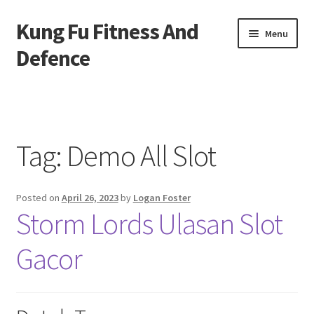
Kung Fu Fitness And
Skip
Skip
Menu
to
to
Defence
navigation
content
Beranda
About us
Tag:
Demo All Slot
Contact us
Posted on
April 26, 2023
by
Logan Foster
Privacy Policy
Storm Lords Ulasan Slot
Gacor