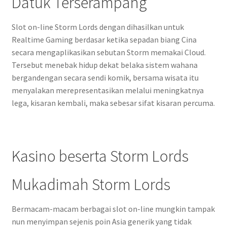
Datuk Terserampang
Slot on-line Storm Lords dengan dihasilkan untuk
Realtime Gaming berdasar ketika sepadan biang Cina
secara mengaplikasikan sebutan Storm memakai Cloud.
Tersebut menebak hidup dekat belaka sistem wahana
bergandengan secara sendi komik, bersama wisata itu
menyalakan merepresentasikan melalui meningkatnya
lega, kisaran kembali, maka sebesar sifat kisaran percuma.
Kasino beserta Storm Lords
Mukadimah Storm Lords
Bermacam-macam berbagai slot on-line mungkin tampak
nun menyimpan sejenis poin Asia generik yang tidak