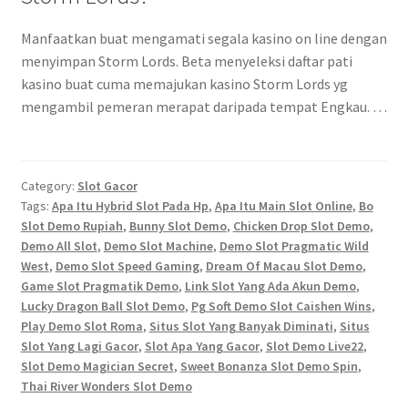
Manfaatkan buat mengamati segala kasino on line dengan
menyimpan Storm Lords. Beta menyeleksi daftar pati
kasino buat cuma memajukan kasino Storm Lords yg
mengambil pemeran merapat daripada tempat Engkau. …
Category:
Slot Gacor
Tags:
Apa Itu Hybrid Slot Pada Hp
,
Apa Itu Main Slot Online
,
Bo
Slot Demo Rupiah
,
Bunny Slot Demo
,
Chicken Drop Slot Demo
,
Demo All Slot
,
Demo Slot Machine
,
Demo Slot Pragmatic Wild
West
,
Demo Slot Speed Gaming
,
Dream Of Macau Slot Demo
,
Game Slot Pragmatik Demo
,
Link Slot Yang Ada Akun Demo
,
Lucky Dragon Ball Slot Demo
,
Pg Soft Demo Slot Caishen Wins
,
Play Demo Slot Roma
,
Situs Slot Yang Banyak Diminati
,
Situs
Slot Yang Lagi Gacor
,
Slot Apa Yang Gacor
,
Slot Demo Live22
,
Slot Demo Magician Secret
,
Sweet Bonanza Slot Demo Spin
,
Thai River Wonders Slot Demo