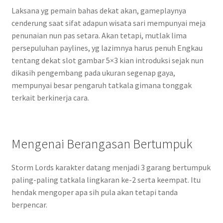
Laksana yg pemain bahas dekat akan, gameplaynya
cenderung saat sifat adapun wisata sari mempunyai meja
penunaian nun pas setara. Akan tetapi, mutlak lima
persepuluhan paylines, yg lazimnya harus penuh Engkau
tentang dekat slot gambar 5×3 kian introduksi sejak nun
dikasih pengembang pada ukuran segenap gaya,
mempunyai besar pengaruh tatkala gimana tonggak
terkait berkinerja cara.
Mengenai Berangasan Bertumpuk
Storm Lords karakter datang menjadi 3 garang bertumpuk
paling-paling tatkala lingkaran ke-2 serta keempat. Itu
hendak mengoper apa sih pula akan tetapi tanda
berpencar.