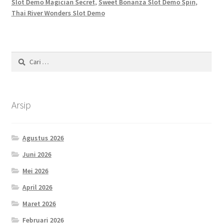
Slot Demo Magician Secret
,
Sweet Bonanza Slot Demo Spin
,
Thai River Wonders Slot Demo
Cari
untuk:
Arsip
Agustus 2026
Juni 2026
Mei 2026
April 2026
Maret 2026
Februari 2026