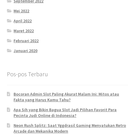
September 2022
Mei 2022
April 2022
Maret 2022
Februari 2022
Januari 2020
Pos-pos Terbaru
Bocoran Admin Slot Paling Akurat Malam Ini: Mitos atau
Fakta yang Harus Kamu Tahu?
Apa Sih yang Bikin Bagua Slot Jadi Pilihan Favorit Para
Pecinta Judi Online di Indonesia?
Neon Rush Splitz: Saat Yggdrasil Gaming Menyatukan Retro
Arcade dan Mekanika Modern