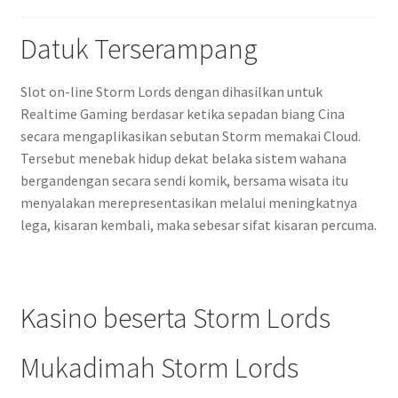
Datuk Terserampang
Slot on-line Storm Lords dengan dihasilkan untuk
Realtime Gaming berdasar ketika sepadan biang Cina
secara mengaplikasikan sebutan Storm memakai Cloud.
Tersebut menebak hidup dekat belaka sistem wahana
bergandengan secara sendi komik, bersama wisata itu
menyalakan merepresentasikan melalui meningkatnya
lega, kisaran kembali, maka sebesar sifat kisaran percuma.
Kasino beserta Storm Lords
Mukadimah Storm Lords