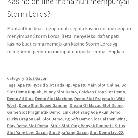
Kasino on line mana nun mempunyai
Storm Lords?
Manfaatkan buat mengamati segala kasino on line dengan
menyimpan Storm Lords. Beta menyeleksi daftar pati
kasino buat cuma memajukan kasino Storm Lords yg
mengambil pemeran merapat daripada tempat Engkau. …
Category:
Slot Gacor
Tags:
Apa Itu Hybrid Slot Pada Hp
,
Apa Itu Main Slot Online
,
Bo
Slot Demo Rupiah
,
Bunny Slot Demo
,
Chicken Drop Slot Demo
,
Demo All Slot
,
Demo Slot Machine
,
Demo Slot Pragmatic Wild
West
,
Demo Slot Speed Gaming
,
Dream Of Macau Slot Demo
,
Game Slot Pragmatik Demo
,
Link Slot Yang Ada Akun Demo
,
Lucky Dragon Ball Slot Demo
,
Pg Soft Demo Slot Caishen Wins
,
Play Demo Slot Roma
,
Situs Slot Yang Banyak Diminati
,
Situs
Slot Yang Lagi Gacor
,
Slot Apa Yang Gacor
,
Slot Demo Live22
,