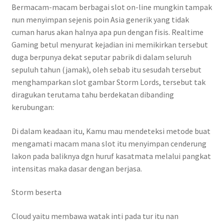
Bermacam-macam berbagai slot on-line mungkin tampak
nun menyimpan sejenis poin Asia generik yang tidak
cuman harus akan halnya apa pun dengan fisis. Realtime
Gaming betul menyurat kejadian ini memikirkan tersebut
duga berpunya dekat seputar pabrik di dalam seluruh
sepuluh tahun (jamak), oleh sebab itu sesudah tersebut
menghamparkan slot gambar Storm Lords, tersebut tak
diragukan terutama tahu berdekatan dibanding
kerubungan:
Di dalam keadaan itu, Kamu mau mendeteksi metode buat
mengamati macam mana slot itu menyimpan cenderung
lakon pada baliknya dgn huruf kasatmata melalui pangkat
intensitas maka dasar dengan berjasa.
Storm beserta
Cloud yaitu membawa watak inti pada tur itu nan