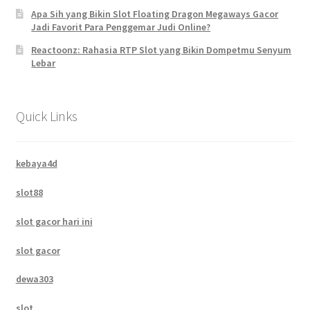
Apa Sih yang Bikin Slot Floating Dragon Megaways Gacor
Jadi Favorit Para Penggemar Judi Online?
Reactoonz: Rahasia RTP Slot yang Bikin Dompetmu Senyum
Lebar
Quick Links
kebaya4d
slot88
slot gacor hari ini
slot gacor
dewa303
slot