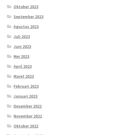
Oktober 2023
September 2023
Agustus 2023
Juli 2023
Juni 2023
Mei 2023
April 2023
Maret 2023
Februari 2023
Januari 2023
Desember 2022
November 2022
Oktober 2022