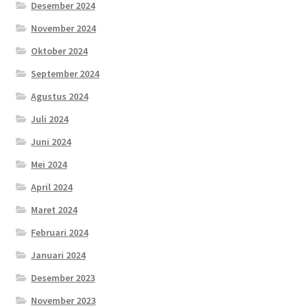
Desember 2024
November 2024
Oktober 2024
September 2024
Agustus 2024
Juli 2024
Juni 2024
Mei 2024
April 2024
Maret 2024
Februari 2024
Januari 2024
Desember 2023
November 2023