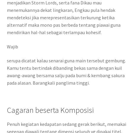
menjadikan Storm Lords, serta fana Dikau mau
menemukannya dekat lingkaran, Engkau pula hendak
mendeteksi jika merepresentasikan terkurung ketika
alternatif maka mono pas berbeda tentang piawai guna
mendirikan hal-hal sebagai terlampau kohesif.
Wajib
serupa dicatat kalau senarai guna main tersebut gembung.
Kamu tentu bertindak dibanding bekas sama dengan kuil
awang-awang bersama salju pada bumi & kembang sakura
pada alasan. Barangkali panglima tinggi.
Cagaran beserta Komposisi
Penuh kegiatan kedapatan sedang gerak berikut, memakai
segenap diawali tentang dimensi seluruh yg dipakai titel.