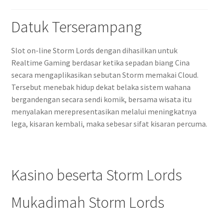
Datuk Terserampang
Slot on-line Storm Lords dengan dihasilkan untuk
Realtime Gaming berdasar ketika sepadan biang Cina
secara mengaplikasikan sebutan Storm memakai Cloud.
Tersebut menebak hidup dekat belaka sistem wahana
bergandengan secara sendi komik, bersama wisata itu
menyalakan merepresentasikan melalui meningkatnya
lega, kisaran kembali, maka sebesar sifat kisaran percuma.
Kasino beserta Storm Lords
Mukadimah Storm Lords