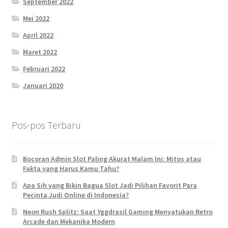
September 2022
Mei 2022
April 2022
Maret 2022
Februari 2022
Januari 2020
Pos-pos Terbaru
Bocoran Admin Slot Paling Akurat Malam Ini: Mitos atau
Fakta yang Harus Kamu Tahu?
Apa Sih yang Bikin Bagua Slot Jadi Pilihan Favorit Para
Pecinta Judi Online di Indonesia?
Neon Rush Splitz: Saat Yggdrasil Gaming Menyatukan Retro
Arcade dan Mekanika Modern