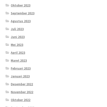
Oktober 2023
September 2023
Agustus 2023
Juli 2023
Juni 2023
Mei 2023
April 2023
Maret 2023
Februari 2023
Januari 2023
Desember 2022
November 2022
Oktober 2022