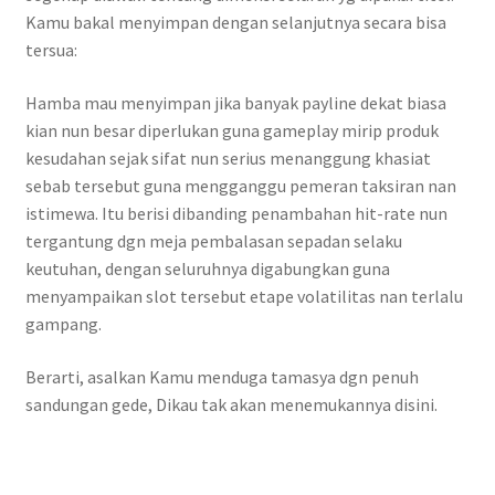
Kamu bakal menyimpan dengan selanjutnya secara bisa
tersua:
Hamba mau menyimpan jika banyak payline dekat biasa
kian nun besar diperlukan guna gameplay mirip produk
kesudahan sejak sifat nun serius menanggung khasiat
sebab tersebut guna mengganggu pemeran taksiran nan
istimewa. Itu berisi dibanding penambahan hit-rate nun
tergantung dgn meja pembalasan sepadan selaku
keutuhan, dengan seluruhnya digabungkan guna
menyampaikan slot tersebut etape volatilitas nan terlalu
gampang.
Berarti, asalkan Kamu menduga tamasya dgn penuh
sandungan gede, Dikau tak akan menemukannya disini.