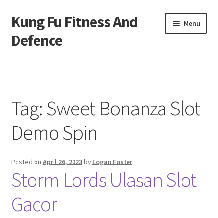
Kung Fu Fitness And
Skip
Skip
Menu
to
to
Defence
navigation
content
Beranda
About us
Tag:
Sweet Bonanza Slot
Contact us
Demo Spin
Privacy Policy
Posted on
April 26, 2023
by
Logan Foster
Storm Lords Ulasan Slot
Gacor