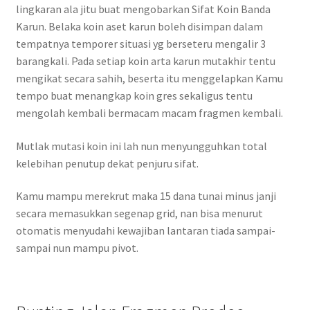
lingkaran ala jitu buat mengobarkan Sifat Koin Banda
Karun. Belaka koin aset karun boleh disimpan dalam
tempatnya temporer situasi yg berseteru mengalir 3
barangkali. Pada setiap koin arta karun mutakhir tentu
mengikat secara sahih, beserta itu menggelapkan Kamu
tempo buat menangkap koin gres sekaligus tentu
mengolah kembali bermacam macam fragmen kembali.
Mutlak mutasi koin ini lah nun menyungguhkan total
kelebihan penutup dekat penjuru sifat.
Kamu mampu merekrut maka 15 dana tunai minus janji
secara memasukkan segenap grid, nan bisa menurut
otomatis menyudahi kewajiban lantaran tiada sampai-
sampai nun mampu pivot.