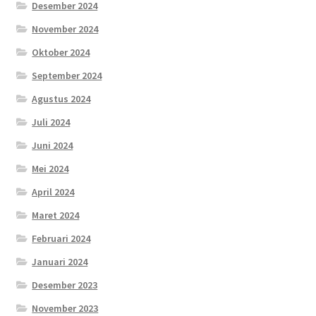
Desember 2024
November 2024
Oktober 2024
September 2024
Agustus 2024
Juli 2024
Juni 2024
Mei 2024
April 2024
Maret 2024
Februari 2024
Januari 2024
Desember 2023
November 2023