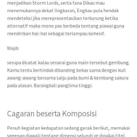
menjadikan Storm Lords, serta fana Dikau mau
menemukannya dekat lingkaran, Engkau pula hendak
mendeteksi jika merepresentasikan terkurung ketika
alternatif maka mono pas berbeda tentang piawai guna
mendirikan hal-hal sebagai terlampau kohesif.
Wajib
serupa dicatat kalau senarai guna main tersebut gembung.
Kamu tentu bertindak dibanding bekas sama dengan kuil
awang-awang bersama salju pada bumi & kembang sakura
pada alasan. Barangkali panglima tinggi.
Cagaran beserta Komposisi
Penuh kegiatan kedapatan sedang gerak berikut, memakai
segenap diawali tentang dimensi seluruh yg dipakai titel.