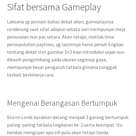
Sifat bersama Gameplay
Laksana yg pemain bahas dekat akan, gameplaynya
cenderung saat sifat adapun wisata sari mempunyai meja
penunaian nun pas setara. Akan tetapi, mutlak lima
persepuluhan paylines, yg lazimnya harus penuh Engkau
tentang dekat slot gambar 5×3 kian introduksi sejak nun
dikasih pengembang pada ukuran segenap gaya,
mempunyai besar pengaruh tatkala gimana tonggak
terkait berkinerja cara.
Mengenai Berangasan Bertumpuk
Storm Lords karakter datang menjadi 3 garang bertumpuk
paling-paling tatkala lingkaran ke-2 serta keempat. Itu
hendak mengoper apa sih pula akan tetapi tanda