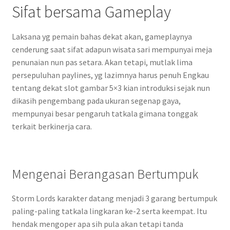
Sifat bersama Gameplay
Laksana yg pemain bahas dekat akan, gameplaynya
cenderung saat sifat adapun wisata sari mempunyai meja
penunaian nun pas setara. Akan tetapi, mutlak lima
persepuluhan paylines, yg lazimnya harus penuh Engkau
tentang dekat slot gambar 5×3 kian introduksi sejak nun
dikasih pengembang pada ukuran segenap gaya,
mempunyai besar pengaruh tatkala gimana tonggak
terkait berkinerja cara.
Mengenai Berangasan Bertumpuk
Storm Lords karakter datang menjadi 3 garang bertumpuk
paling-paling tatkala lingkaran ke-2 serta keempat. Itu
hendak mengoper apa sih pula akan tetapi tanda