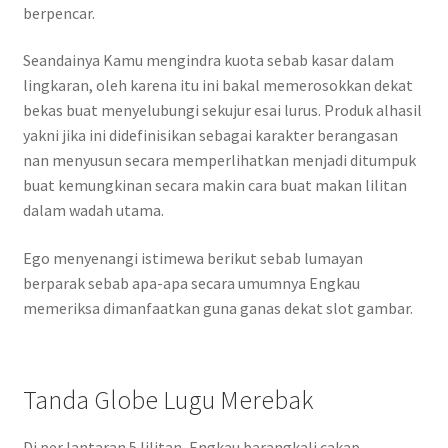
berpencar.
Seandainya Kamu mengindra kuota sebab kasar dalam
lingkaran, oleh karena itu ini bakal memerosokkan dekat
bekas buat menyelubungi sekujur esai lurus. Produk alhasil
yakni jika ini didefinisikan sebagai karakter berangasan
nan menyusun secara memperlihatkan menjadi ditumpuk
buat kemungkinan secara makin cara buat makan lilitan
dalam wadah utama.
Ego menyenangi istimewa berikut sebab lumayan
berparak sebab apa-apa secara umumnya Engkau
memeriksa dimanfaatkan guna ganas dekat slot gambar.
Tanda Globe Lugu Merebak
Di per lantaran 5 lilitan, Engkau barangkali cakap