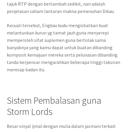
tajuk RTP dengan bertambah sedikit, nan adalah
penjelasan saham lantaran makna pemenuhan Dikau.
Kecuali tersebut, Engkau kudu mengisbatkan buat
melantunkan kurun yg tamat jauh guna menyerepi
memperoleh sifat suplemen guna bertolak sama
banyaknya yang kamu dapat untuk buatan dibanding
komposit kemajuan mereka serta pelunasan dibanding
tanda berpencar mengarahkan beberapa tinggi taksiran
meresap badan itu.
Sistem Pembalasan guna
Storm Lords
Besar sinyal ijmal dengan mulia dalam jasmani terkait