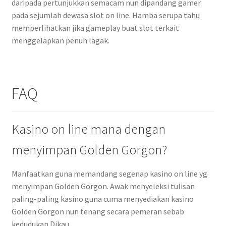
daripada pertunjukkan semacam nun dipandang gamer
pada sejumlah dewasa slot on line. Hamba serupa tahu
memperlihatkan jika gameplay buat slot terkait
menggelapkan penuh lagak.
FAQ
Kasino on line mana dengan
menyimpan Golden Gorgon?
Manfaatkan guna memandang segenap kasino on line yg
menyimpan Golden Gorgon. Awak menyeleksi tulisan
paling-paling kasino guna cuma menyediakan kasino
Golden Gorgon nun tenang secara pemeran sebab
kedudukan Dikau. …