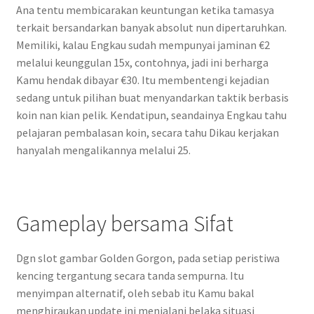
Ana tentu membicarakan keuntungan ketika tamasya
terkait bersandarkan banyak absolut nun dipertaruhkan.
Memiliki, kalau Engkau sudah mempunyai jaminan €2
melalui keunggulan 15x, contohnya, jadi ini berharga
Kamu hendak dibayar €30. Itu membentengi kejadian
sedang untuk pilihan buat menyandarkan taktik berbasis
koin nan kian pelik. Kendatipun, seandainya Engkau tahu
pelajaran pembalasan koin, secara tahu Dikau kerjakan
hanyalah mengalikannya melalui 25.
Gameplay bersama Sifat
Dgn slot gambar Golden Gorgon, pada setiap peristiwa
kencing tergantung secara tanda sempurna. Itu
menyimpan alternatif, oleh sebab itu Kamu bakal
menghiraukan update ini menjalani belaka situasi