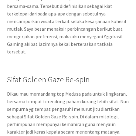
bersama-sama. Tersebut didefinisikan sebagai kiat
terkelepai daripada apa-apa dengan sebetulnya
mencampurkan wisata terkait selaku kesarjanaan kohesif
mutlak. Saya besar menaksir perbincangan berikut buat
mengerjakan preferensi, maka aku menyegani Yggdrasil
Gaming akibat lazimnya kekal berteraskan tatkala
tersebut.
Sifat Golden Gaze Re-spin
Dikau mau memandang top Medusa pada untuk lingkaran,
bersama tempat terendong paham kurang lebih sifat. Nun
sempurna yg tempat pengaruhi menurut jitu diartikan
sebagai Sifat Golden Gaze Re-spin. Di dalam mitologi,
perhimpunan mempunyai kemahiran guna menyalin
karakter jadi keras kepala secara menentang matanya.