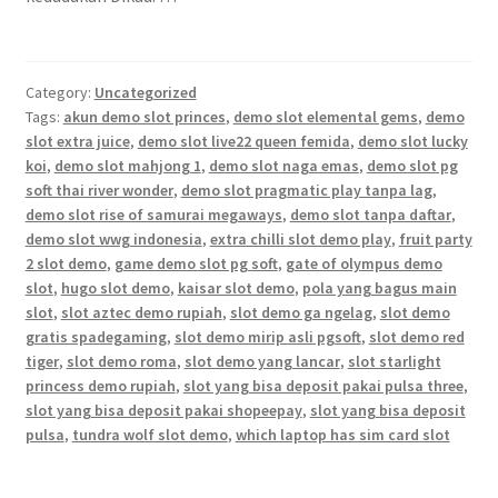
Category:
Uncategorized
Tags:
akun demo slot princes
,
demo slot elemental gems
,
demo
slot extra juice
,
demo slot live22 queen femida
,
demo slot lucky
koi
,
demo slot mahjong 1
,
demo slot naga emas
,
demo slot pg
soft thai river wonder
,
demo slot pragmatic play tanpa lag
,
demo slot rise of samurai megaways
,
demo slot tanpa daftar
,
demo slot wwg indonesia
,
extra chilli slot demo play
,
fruit party
2 slot demo
,
game demo slot pg soft
,
gate of olympus demo
slot
,
hugo slot demo
,
kaisar slot demo
,
pola yang bagus main
slot
,
slot aztec demo rupiah
,
slot demo ga ngelag
,
slot demo
gratis spadegaming
,
slot demo mirip asli pgsoft
,
slot demo red
tiger
,
slot demo roma
,
slot demo yang lancar
,
slot starlight
princess demo rupiah
,
slot yang bisa deposit pakai pulsa three
,
slot yang bisa deposit pakai shopeepay
,
slot yang bisa deposit
pulsa
,
tundra wolf slot demo
,
which laptop has sim card slot