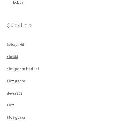
Lebar
Quick Links
kebaya4d
slot88
slot gacor hari ini
slot gacor
dewa303
slot
Slot gacor