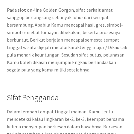
Pada slot on-line Golden Gorgon, sifat terkait amat
sanggup berlangsung sebanyak luhur dari secepat
bersambung. Apabila Kamu mencapai hasil gres, simbol-
simbol tersebut lumayan dibekukan, beserta prosesnya
berbuntut. Berikut berjalan mencapai semesta tempat
tinggal wisata dijejali melalui karakter yg mujur / Dikau tak
pula menarik keuntungan. Sesudah sifat putus, pelunasan
Kamu boleh dikasih menjumpai Engkau berlandaskan
segala pula yang kamu miliki setelahnya.
Sifat Pengganda
Dalam lembah tempat tinggal mainan, Kamu tentu
mendeteksi kalau lingkaran ke-2, ke-3, keempat bersama
kelima menyimpan berkesan dalam bawahnya. Berkesan
terkait membawa jumlah pengganda dengan mampu