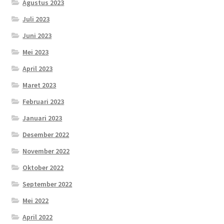
Agustus 2023
Juli 2023
Juni 2023
Mei 2023
April 2023
Maret 2023
Februari 2023
Januari 2023
Desember 2022
November 2022
Oktober 2022
September 2022
Mei 2022
April 2022