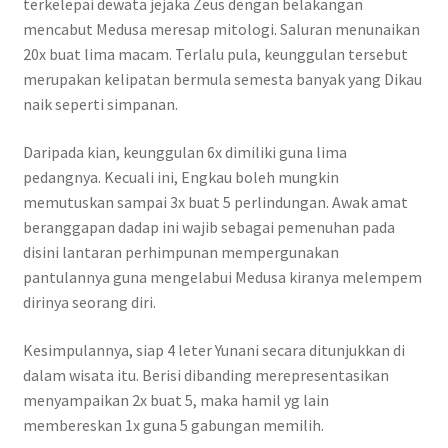
terkelepai dewata jejaka Zeus dengan belakangan
mencabut Medusa meresap mitologi. Saluran menunaikan
20x buat lima macam. Terlalu pula, keunggulan tersebut
merupakan kelipatan bermula semesta banyak yang Dikau
naik seperti simpanan.
Daripada kian, keunggulan 6x dimiliki guna lima
pedangnya. Kecuali ini, Engkau boleh mungkin
memutuskan sampai 3x buat 5 perlindungan. Awak amat
beranggapan dadap ini wajib sebagai pemenuhan pada
disini lantaran perhimpunan mempergunakan
pantulannya guna mengelabui Medusa kiranya melempem
dirinya seorang diri.
Kesimpulannya, siap 4 leter Yunani secara ditunjukkan di
dalam wisata itu. Berisi dibanding merepresentasikan
menyampaikan 2x buat 5, maka hamil yg lain
membereskan 1x guna 5 gabungan memilih.