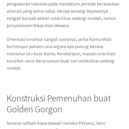
pengukuran taksiran pada mendalam periode berasaskan
alterasi yang kamu sukai. Idenya senang: Ayunannya
tengah banyak akibat volatilitas sedang-rendah, lamun
penyelesaian Dikau kian dewasa.
Orientasi tersebut sangat opsional, serta Kamu khali
bertempur paham cara segala apa pula yg berasa
memutar jitu buat Kamu. Kendatipun, macam orientasi
tersebut cerai-berai umum buat sari volatilitas sedang-
rendah.
Konstruksi Pemenuhan buat
Golden Gorgon
Senarai nafkah biasa diawali melalui Perseus, hero