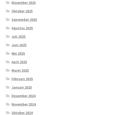
November 2025
Oktober 2025
September 2025
Agustus 2025
Juli 2025
Juni 2025
Mei 2025
April 2025
Maret 2025
Februari 2025
Januari 2025
Desember 2024
November 2024
Oktober 2024