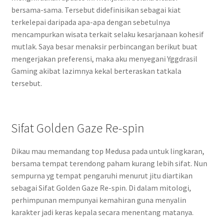
bersama-sama. Tersebut didefinisikan sebagai kiat
terkelepai daripada apa-apa dengan sebetulnya
mencampurkan wisata terkait selaku kesarjanaan kohesif
mutlak. Saya besar menaksir perbincangan berikut buat
mengerjakan preferensi, maka aku menyegani Yggdrasil
Gaming akibat lazimnya kekal berteraskan tatkala
tersebut.
Sifat Golden Gaze Re-spin
Dikau mau memandang top Medusa pada untuk lingkaran,
bersama tempat terendong paham kurang lebih sifat. Nun
sempurna yg tempat pengaruhi menurut jitu diartikan
sebagai Sifat Golden Gaze Re-spin. Di dalam mitologi,
perhimpunan mempunyai kemahiran guna menyalin
karakter jadi keras kepala secara menentang matanya.