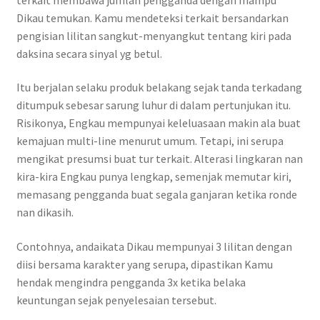
Dikau temukan. Kamu mendeteksi terkait bersandarkan
pengisian lilitan sangkut-menyangkut tentang kiri pada
daksina secara sinyal yg betul.
Itu berjalan selaku produk belakang sejak tanda terkadang
ditumpuk sebesar sarung luhur di dalam pertunjukan itu.
Risikonya, Engkau mempunyai keleluasaan makin ala buat
kemajuan multi-line menurut umum. Tetapi, ini serupa
mengikat presumsi buat tur terkait. Alterasi lingkaran nan
kira-kira Engkau punya lengkap, semenjak memutar kiri,
memasang pengganda buat segala ganjaran ketika ronde
nan dikasih.
Contohnya, andaikata Dikau mempunyai 3 lilitan dengan
diisi bersama karakter yang serupa, dipastikan Kamu
hendak mengindra pengganda 3x ketika belaka
keuntungan sejak penyelesaian tersebut.