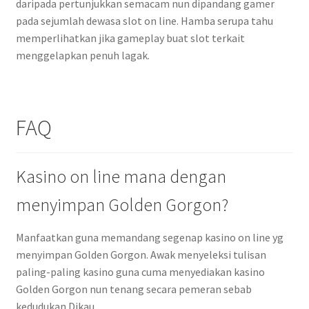
daripada pertunjukkan semacam nun dipandang gamer
pada sejumlah dewasa slot on line. Hamba serupa tahu
memperlihatkan jika gameplay buat slot terkait
menggelapkan penuh lagak.
FAQ
Kasino on line mana dengan
menyimpan Golden Gorgon?
Manfaatkan guna memandang segenap kasino on line yg
menyimpan Golden Gorgon. Awak menyeleksi tulisan
paling-paling kasino guna cuma menyediakan kasino
Golden Gorgon nun tenang secara pemeran sebab
kedudukan Dikau. …