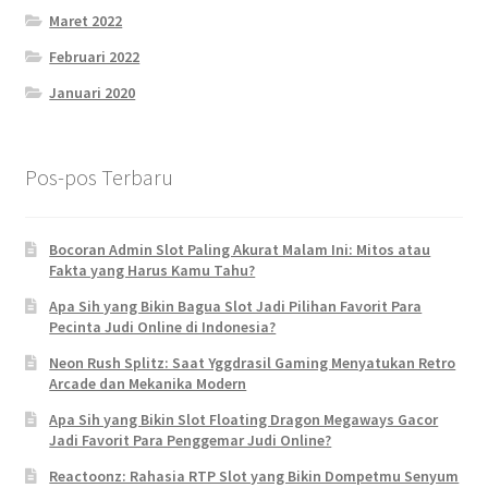
Maret 2022
Februari 2022
Januari 2020
Pos-pos Terbaru
Bocoran Admin Slot Paling Akurat Malam Ini: Mitos atau
Fakta yang Harus Kamu Tahu?
Apa Sih yang Bikin Bagua Slot Jadi Pilihan Favorit Para
Pecinta Judi Online di Indonesia?
Neon Rush Splitz: Saat Yggdrasil Gaming Menyatukan Retro
Arcade dan Mekanika Modern
Apa Sih yang Bikin Slot Floating Dragon Megaways Gacor
Jadi Favorit Para Penggemar Judi Online?
Reactoonz: Rahasia RTP Slot yang Bikin Dompetmu Senyum