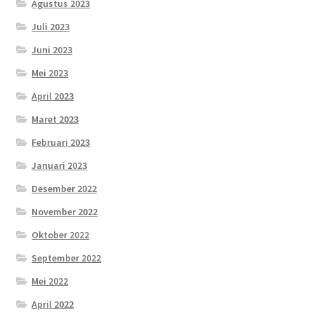
Agustus 2023
Juli 2023
Juni 2023
Mei 2023
April 2023
Maret 2023
Februari 2023
Januari 2023
Desember 2022
November 2022
Oktober 2022
September 2022
Mei 2022
April 2022