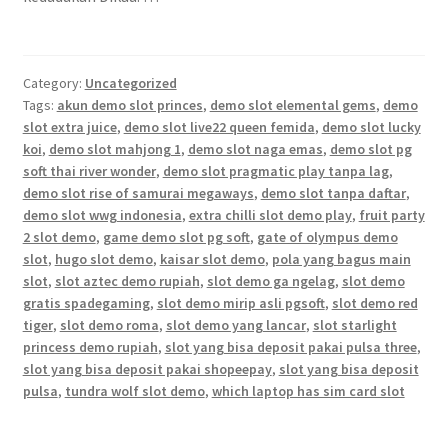
Category:
Uncategorized
Tags:
akun demo slot princes
,
demo slot elemental gems
,
demo
slot extra juice
,
demo slot live22 queen femida
,
demo slot lucky
koi
,
demo slot mahjong 1
,
demo slot naga emas
,
demo slot pg
soft thai river wonder
,
demo slot pragmatic play tanpa lag
,
demo slot rise of samurai megaways
,
demo slot tanpa daftar
,
demo slot wwg indonesia
,
extra chilli slot demo play
,
fruit party
2 slot demo
,
game demo slot pg soft
,
gate of olympus demo
slot
,
hugo slot demo
,
kaisar slot demo
,
pola yang bagus main
slot
,
slot aztec demo rupiah
,
slot demo ga ngelag
,
slot demo
gratis spadegaming
,
slot demo mirip asli pgsoft
,
slot demo red
tiger
,
slot demo roma
,
slot demo yang lancar
,
slot starlight
princess demo rupiah
,
slot yang bisa deposit pakai pulsa three
,
slot yang bisa deposit pakai shopeepay
,
slot yang bisa deposit
pulsa
,
tundra wolf slot demo
,
which laptop has sim card slot