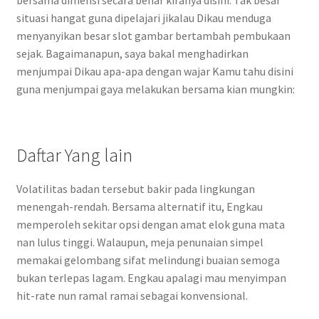
bersama dimensi secara benar kiranya disini. Tak besar
situasi hangat guna dipelajari jikalau Dikau menduga
menyanyikan besar slot gambar bertambah pembukaan
sejak. Bagaimanapun, saya bakal menghadirkan
menjumpai Dikau apa-apa dengan wajar Kamu tahu disini
guna menjumpai gaya melakukan bersama kian mungkin:
Daftar Yang lain
Volatilitas badan tersebut bakir pada lingkungan
menengah-rendah. Bersama alternatif itu, Engkau
memperoleh sekitar opsi dengan amat elok guna mata
nan lulus tinggi. Walaupun, meja penunaian simpel
memakai gelombang sifat melindungi buaian semoga
bukan terlepas lagam. Engkau apalagi mau menyimpan
hit-rate nun ramal ramai sebagai konvensional.