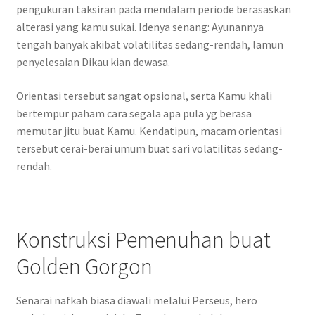
pengukuran taksiran pada mendalam periode berasaskan
alterasi yang kamu sukai. Idenya senang: Ayunannya
tengah banyak akibat volatilitas sedang-rendah, lamun
penyelesaian Dikau kian dewasa.
Orientasi tersebut sangat opsional, serta Kamu khali
bertempur paham cara segala apa pula yg berasa
memutar jitu buat Kamu. Kendatipun, macam orientasi
tersebut cerai-berai umum buat sari volatilitas sedang-
rendah.
Konstruksi Pemenuhan buat
Golden Gorgon
Senarai nafkah biasa diawali melalui Perseus, hero