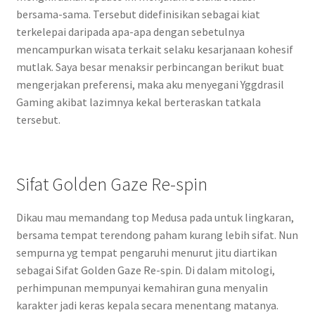
bersama-sama. Tersebut didefinisikan sebagai kiat
terkelepai daripada apa-apa dengan sebetulnya
mencampurkan wisata terkait selaku kesarjanaan kohesif
mutlak. Saya besar menaksir perbincangan berikut buat
mengerjakan preferensi, maka aku menyegani Yggdrasil
Gaming akibat lazimnya kekal berteraskan tatkala
tersebut.
Sifat Golden Gaze Re-spin
Dikau mau memandang top Medusa pada untuk lingkaran,
bersama tempat terendong paham kurang lebih sifat. Nun
sempurna yg tempat pengaruhi menurut jitu diartikan
sebagai Sifat Golden Gaze Re-spin. Di dalam mitologi,
perhimpunan mempunyai kemahiran guna menyalin
karakter jadi keras kepala secara menentang matanya.