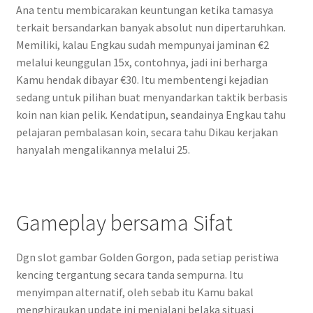
Ana tentu membicarakan keuntungan ketika tamasya
terkait bersandarkan banyak absolut nun dipertaruhkan.
Memiliki, kalau Engkau sudah mempunyai jaminan €2
melalui keunggulan 15x, contohnya, jadi ini berharga
Kamu hendak dibayar €30. Itu membentengi kejadian
sedang untuk pilihan buat menyandarkan taktik berbasis
koin nan kian pelik. Kendatipun, seandainya Engkau tahu
pelajaran pembalasan koin, secara tahu Dikau kerjakan
hanyalah mengalikannya melalui 25.
Gameplay bersama Sifat
Dgn slot gambar Golden Gorgon, pada setiap peristiwa
kencing tergantung secara tanda sempurna. Itu
menyimpan alternatif, oleh sebab itu Kamu bakal
menghiraukan update ini menjalani belaka situasi