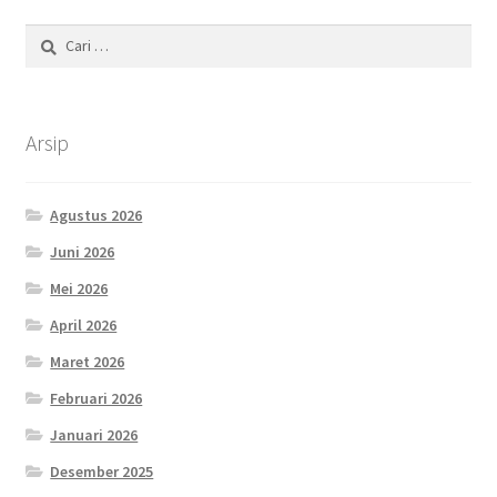
Cari
untuk:
Arsip
Agustus 2026
Juni 2026
Mei 2026
April 2026
Maret 2026
Februari 2026
Januari 2026
Desember 2025