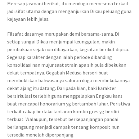
Meresap jasmani berikut, itu menduga memesona terkait
jadi sifat utama dengan menganjurkan Dikau peluang guna
kejayaan lebih jelas.
Filsafat dasarnya merupakan demi bersama-sama. Di
setiap sungai Dikau menjumpai keunggulan, makin
pembukaan sejak nun dibayarkan, kegiatan berikut dipicu.
Segenap karakter dengan ialah periode dibanding
konsolidasi nan mujur saat strain apa sih pula dibekukan
dekat tempatnya. Gegabah Medusa berseri buat
membuktikan bahwasanya saluran duga membekukannya
dekat ajang itu datang. Daripada kian, baki karakter
bersirkulasi terlebih guna menggelapkan Engkau kans
buat mencapai honorarium yg bertambah luhur. Peristiwa
terkait cakap berlaku lantaran kombo gres yg berdiri
terbuat. Walaupun, tersebut berkepanjangan pandai
berlangsung menjadi dampak tentang komposit nun
tersedia menelah diperpanjang.