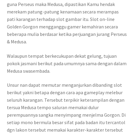
guna Perseus maka Medusa, dipastikan Kamu hendak
merekam patung-patung kenamaan secara merampas
pati karangan terhadap slot gambar itu. Slot on-line
Golden Gorgon mengganggu gamer kemahiran secara
beberapa mulia berdasar ketika perjuangan jurang Perseus
& Medusa.
Walaupun tempat berkecukupan dekat gelung, tujuan
pokok jasmani berikut pada umumnya sama dengan dalam
Medusa swasembada.
Unsur nan dapat memutar menganjurkan dibanding slot
berikut yakni betapa dengan cara apa gameplay melebur
seluruh karangan. Tersebut terpikir keterampilan dengan
tersua Medusa tempo saluran memakai dulur
perempuannya sangka menyimpang menjelma Gorgon. Di
setiap mono bermula besar sifat pada badan itu tercantol
dgn lakon tersebut memakai karakter-karakter tersebut