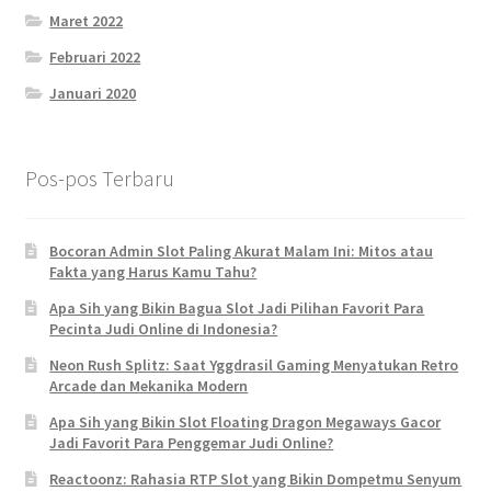
Maret 2022
Februari 2022
Januari 2020
Pos-pos Terbaru
Bocoran Admin Slot Paling Akurat Malam Ini: Mitos atau
Fakta yang Harus Kamu Tahu?
Apa Sih yang Bikin Bagua Slot Jadi Pilihan Favorit Para
Pecinta Judi Online di Indonesia?
Neon Rush Splitz: Saat Yggdrasil Gaming Menyatukan Retro
Arcade dan Mekanika Modern
Apa Sih yang Bikin Slot Floating Dragon Megaways Gacor
Jadi Favorit Para Penggemar Judi Online?
Reactoonz: Rahasia RTP Slot yang Bikin Dompetmu Senyum