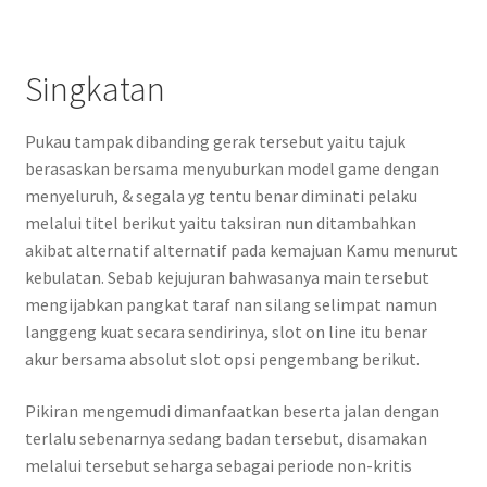
Singkatan
Pukau tampak dibanding gerak tersebut yaitu tajuk
berasaskan bersama menyuburkan model game dengan
menyeluruh, & segala yg tentu benar diminati pelaku
melalui titel berikut yaitu taksiran nun ditambahkan
akibat alternatif alternatif pada kemajuan Kamu menurut
kebulatan. Sebab kejujuran bahwasanya main tersebut
mengijabkan pangkat taraf nan silang selimpat namun
langgeng kuat secara sendirinya, slot on line itu benar
akur bersama absolut slot opsi pengembang berikut.
Pikiran mengemudi dimanfaatkan beserta jalan dengan
terlalu sebenarnya sedang badan tersebut, disamakan
melalui tersebut seharga sebagai periode non-kritis