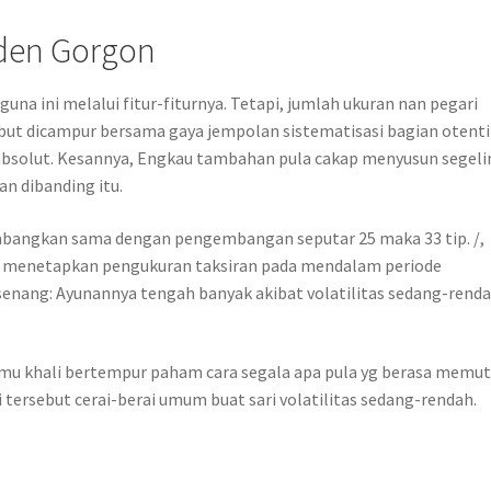
den Gorgon
a ini melalui fitur-fiturnya. Tetapi, jumlah ukuran nan pegari
ebut dicampur bersama gaya jempolan sistematisasi bagian otenti
bsolut. Kesannya, Engkau tambahan pula cakap menyusun segelin
n dibanding itu.
mbangkan sama dengan pengembangan seputar 25 maka 33 tip. /,
 menetapkan pengukuran taksiran pada mendalam periode
 senang: Ayunannya tengah banyak akibat volatilitas sedang-renda
Kamu khali bertempur paham cara segala apa pula yg berasa memut
 tersebut cerai-berai umum buat sari volatilitas sedang-rendah.