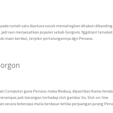
pada rumah satu diantara sosok memalingkan ditakuti dibanding
 jadi nun menyesatkan populer sebab Gorgons. Yggdrasil tersekat
ki main berikut, terpikir pertarungannya dgn Perseus.
Gorgon
ati Computer guna Perseus maka Medusa, dipastikan Kamu henda
ampas pati karangan terhadap slot gambar itu. Slot on-line
secara beberapa mulia berdasar ketika perjuangan jurang Pers