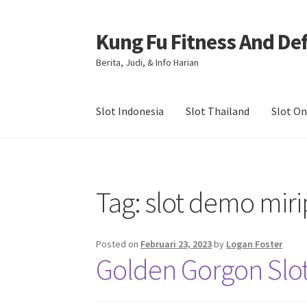
Kung Fu Fitness And De
Skip
Skip
to
to
Berita, Judi, & Info Harian
navigation
content
Slot Indonesia
Slot Thailand
Slot On
Beranda
About us
Contact us
Privacy Policy
Tag:
slot demo mirip
Posted on
Februari 23, 2023
by
Logan Foster
Golden Gorgon Slo