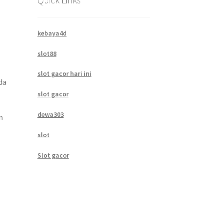
kebaya4d
slot88
slot gacor hari ini
da
slot gacor
dewa303
n
slot
Slot gacor