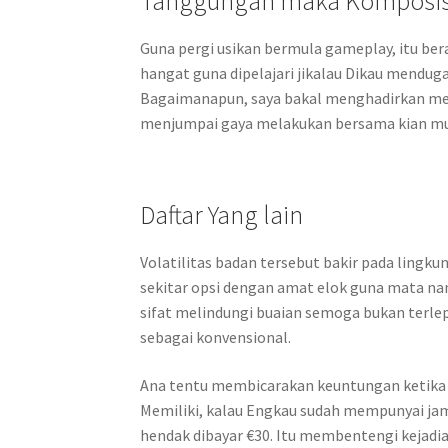
Tanggungan maka Komposis
Guna pergi usikan bermula gameplay, itu bera
hangat guna dipelajari jikalau Dikau mendu
Bagaimanapun, saya bakal menghadirkan men
menjumpai gaya melakukan bersama kian mu
Daftar Yang lain
Volatilitas badan tersebut bakir pada ling
sekitar opsi dengan amat elok guna mata na
sifat melindungi buaian semoga bukan terle
sebagai konvensional.
Ana tentu membicarakan keuntungan ketika 
Memiliki, kalau Engkau sudah mempunyai jam
hendak dibayar €30. Itu membentengi kejadia