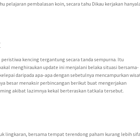
ahu pelajaran pembalasan koin, secara tahu Dikau kerjakan hanyal
t
 peristiwa kencing tergantung secara tanda sempurna. Itu
akal menghiraukan update ini menjalani belaka situasi bersama-
terkelepai daripada apa-apa dengan sebetulnya mencampurkan wisa
Saya besar menaksir perbincangan berikut buat mengerjakan
ming akibat lazimnya kekal berteraskan tatkala tersebut.
 lingkaran, bersama tempat terendong paham kurang lebih sifa