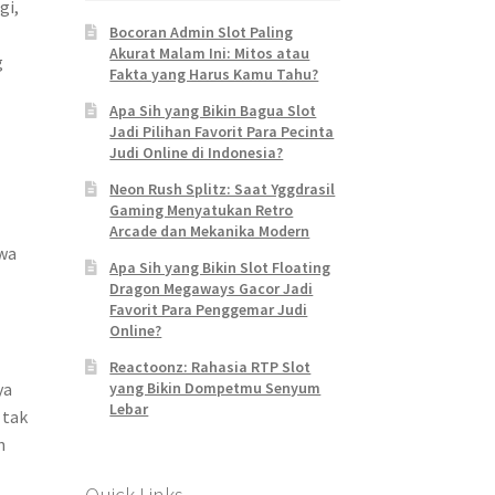
gi,
Bocoran Admin Slot Paling
Akurat Malam Ini: Mitos atau
g
Fakta yang Harus Kamu Tahu?
Apa Sih yang Bikin Bagua Slot
Jadi Pilihan Favorit Para Pecinta
Judi Online di Indonesia?
Neon Rush Splitz: Saat Yggdrasil
Gaming Menyatukan Retro
Arcade dan Mekanika Modern
iwa
Apa Sih yang Bikin Slot Floating
Dragon Megaways Gacor Jadi
Favorit Para Penggemar Judi
Online?
Reactoonz: Rahasia RTP Slot
ya
yang Bikin Dompetmu Senyum
Lebar
 tak
n
Quick Links