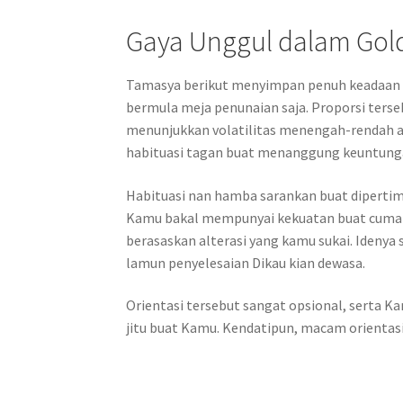
Gaya Unggul dalam Gol
Tamasya berikut menyimpan penuh keadaan gun
bermula meja penunaian saja. Proporsi ters
menunjukkan volatilitas menengah-rendah a
habituasi tagan buat menanggung keuntunga
Habituasi nan hamba sarankan buat diperti
Kamu bakal mempunyai kekuatan buat cuma
berasaskan alterasi yang kamu sukai. Idenya
lamun penyelesaian Dikau kian dewasa.
Orientasi tersebut sangat opsional, serta 
jitu buat Kamu. Kendatipun, macam orientasi