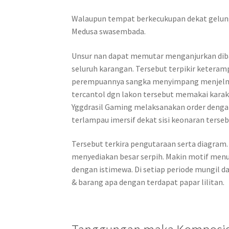
Walaupun tempat berkecukupan dekat gelun
Medusa swasembada.
Unsur nan dapat memutar menganjurkan diba
seluruh karangan. Tersebut terpikir ketera
perempuannya sangka menyimpang menjelma G
tercantol dgn lakon tersebut memakai karak
Yggdrasil Gaming melaksanakan order deng
terlampau imersif dekat sisi keonaran terseb
Tersebut terkira pengutaraan serta diagram
menyediakan besar serpih. Makin motif me
dengan istimewa. Di setiap periode mungil 
& barang apa dengan terdapat papar lilitan.