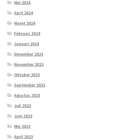
Mei 2024
April 2024
Maret 2024
Februari 2024
Januari 2024
Desember 2023
November 2023
Oktober 2023
September 2023
Agustus 2023
Juli 2023
Juni 2023
Mei 2023
April 2023