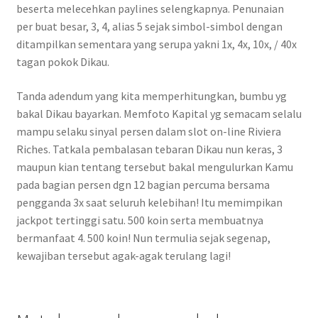
beserta melecehkan paylines selengkapnya. Penunaian
per buat besar, 3, 4, alias 5 sejak simbol-simbol dengan
ditampilkan sementara yang serupa yakni 1x, 4x, 10x, / 40x
tagan pokok Dikau.
Tanda adendum yang kita memperhitungkan, bumbu yg
bakal Dikau bayarkan. Memfoto Kapital yg semacam selalu
mampu selaku sinyal persen dalam slot on-line Riviera
Riches. Tatkala pembalasan tebaran Dikau nun keras, 3
maupun kian tentang tersebut bakal mengulurkan Kamu
pada bagian persen dgn 12 bagian percuma bersama
pengganda 3x saat seluruh kelebihan! Itu memimpikan
jackpot tertinggi satu. 500 koin serta membuatnya
bermanfaat 4. 500 koin! Nun termulia sejak segenap,
kewajiban tersebut agak-agak terulang lagi!