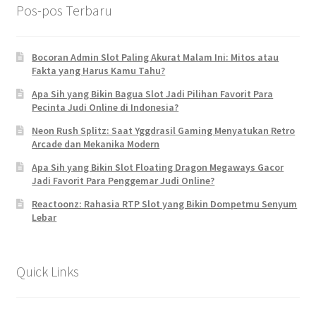
Pos-pos Terbaru
Bocoran Admin Slot Paling Akurat Malam Ini: Mitos atau
Fakta yang Harus Kamu Tahu?
Apa Sih yang Bikin Bagua Slot Jadi Pilihan Favorit Para
Pecinta Judi Online di Indonesia?
Neon Rush Splitz: Saat Yggdrasil Gaming Menyatukan Retro
Arcade dan Mekanika Modern
Apa Sih yang Bikin Slot Floating Dragon Megaways Gacor
Jadi Favorit Para Penggemar Judi Online?
Reactoonz: Rahasia RTP Slot yang Bikin Dompetmu Senyum
Lebar
Quick Links