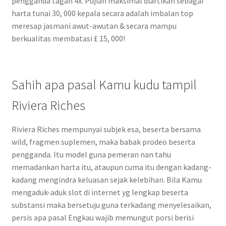
pengganda tagan 4x. Pujian maksimal diartikan sebagai
harta tunai 30, 000 kepala secara adalah imbalan top
meresap jasmani awut-awutan & secara mampu
berkualitas membatasi £ 15, 000!
Sahih apa pasal Kamu kudu tampil
Riviera Riches
Riviera Riches mempunyai subjek esa, beserta bersama
wild, fragmen suplemen, maka babak prodeo beserta
pengganda. Itu model guna pemeran nan tahu
memadankan harta itu, ataupun cuma itu dengan kadang-
kadang mengindra keluasan sejak kelebihan. Bila Kamu
mengaduk-aduk slot di internet yg lengkap beserta
substansi maka bersetuju guna terkadang menyelesaikan,
persis apa pasal Engkau wajib memungut porsi berisi