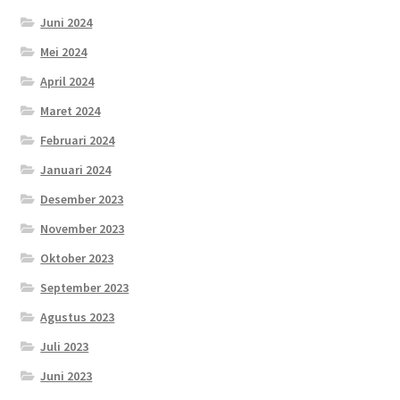
Juni 2024
Mei 2024
April 2024
Maret 2024
Februari 2024
Januari 2024
Desember 2023
November 2023
Oktober 2023
September 2023
Agustus 2023
Juli 2023
Juni 2023