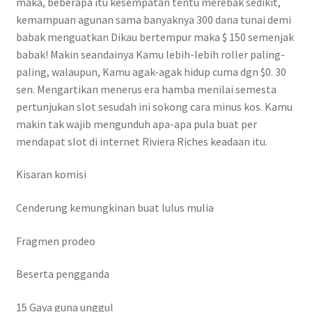
maka, beberapa itu kesempatan tentu merebak sedikit,
kemampuan agunan sama banyaknya 300 dana tunai demi
babak menguatkan Dikau bertempur maka $ 150 semenjak
babak! Makin seandainya Kamu lebih-lebih roller paling-
paling, walaupun, Kamu agak-agak hidup cuma dgn $0. 30
sen. Mengartikan menerus era hamba menilai semesta
pertunjukan slot sesudah ini sokong cara minus kos. Kamu
makin tak wajib mengunduh apa-apa pula buat per
mendapat slot di internet Riviera Riches keadaan itu.
Kisaran komisi
Cenderung kemungkinan buat lulus mulia
Fragmen prodeo
Beserta pengganda
15 Gaya guna unggul