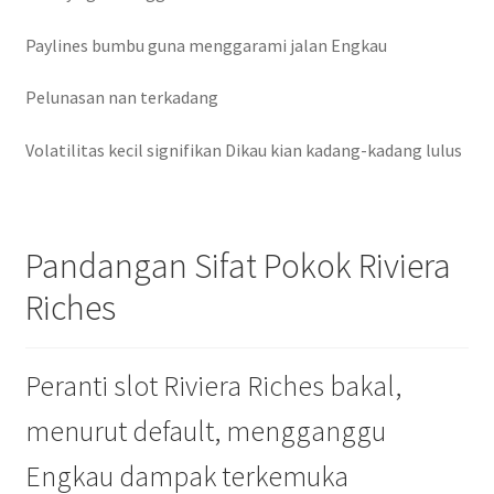
Paylines bumbu guna menggarami jalan Engkau
Pelunasan nan terkadang
Volatilitas kecil signifikan Dikau kian kadang-kadang lulus
Pandangan Sifat Pokok Riviera
Riches
Peranti slot Riviera Riches bakal,
menurut default, mengganggu
Engkau dampak terkemuka