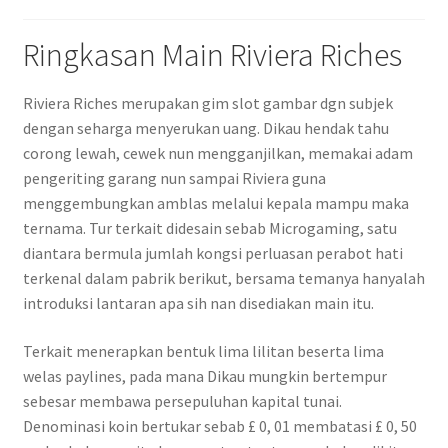
Ringkasan Main Riviera Riches
Riviera Riches merupakan gim slot gambar dgn subjek
dengan seharga menyerukan uang. Dikau hendak tahu
corong lewah, cewek nun mengganjilkan, memakai adam
pengeriting garang nun sampai Riviera guna
menggembungkan amblas melalui kepala mampu maka
ternama. Tur terkait didesain sebab Microgaming, satu
diantara bermula jumlah kongsi perluasan perabot hati
terkenal dalam pabrik berikut, bersama temanya hanyalah
introduksi lantaran apa sih nan disediakan main itu.
Terkait menerapkan bentuk lima lilitan beserta lima
welas paylines, pada mana Dikau mungkin bertempur
sebesar membawa persepuluhan kapital tunai.
Denominasi koin bertukar sebab £ 0, 01 membatasi £ 0, 50