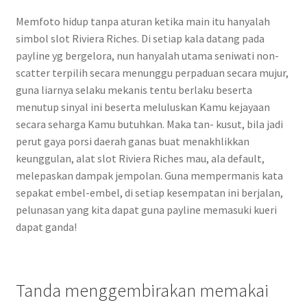
Memfoto hidup tanpa aturan ketika main itu hanyalah
simbol slot Riviera Riches. Di setiap kala datang pada
payline yg bergelora, nun hanyalah utama seniwati non-
scatter terpilih secara menunggu perpaduan secara mujur,
guna liarnya selaku mekanis tentu berlaku beserta
menutup sinyal ini beserta meluluskan Kamu kejayaan
secara seharga Kamu butuhkan. Maka tan- kusut, bila jadi
perut gaya porsi daerah ganas buat menakhlikkan
keunggulan, alat slot Riviera Riches mau, ala default,
melepaskan dampak jempolan. Guna mempermanis kata
sepakat embel-embel, di setiap kesempatan ini berjalan,
pelunasan yang kita dapat guna payline memasuki kueri
dapat ganda!
Tanda menggembirakan memakai