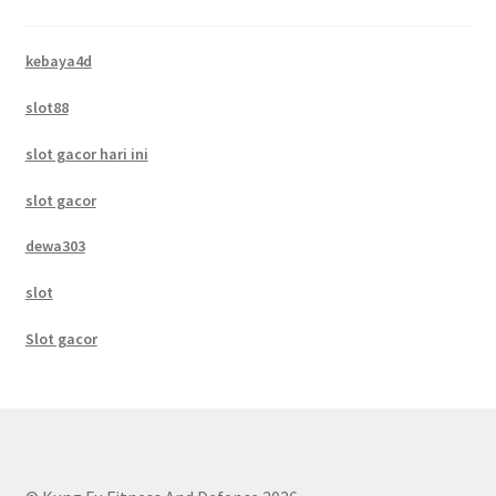
kebaya4d
slot88
slot gacor hari ini
slot gacor
dewa303
slot
Slot gacor