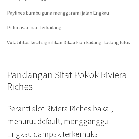
Paylines bumbu guna menggarami jalan Engkau
Pelunasan nan terkadang
Volatilitas kecil signifikan Dikau kian kadang-kadang lulus
Pandangan Sifat Pokok Riviera
Riches
Peranti slot Riviera Riches bakal,
menurut default, mengganggu
Engkau dampak terkemuka