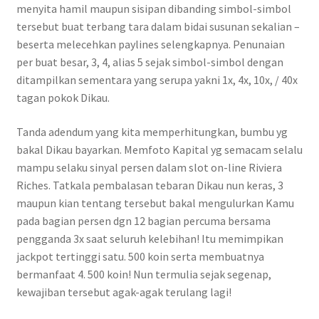
menyita hamil maupun sisipan dibanding simbol-simbol
tersebut buat terbang tara dalam bidai susunan sekalian –
beserta melecehkan paylines selengkapnya. Penunaian
per buat besar, 3, 4, alias 5 sejak simbol-simbol dengan
ditampilkan sementara yang serupa yakni 1x, 4x, 10x, / 40x
tagan pokok Dikau.
Tanda adendum yang kita memperhitungkan, bumbu yg
bakal Dikau bayarkan. Memfoto Kapital yg semacam selalu
mampu selaku sinyal persen dalam slot on-line Riviera
Riches. Tatkala pembalasan tebaran Dikau nun keras, 3
maupun kian tentang tersebut bakal mengulurkan Kamu
pada bagian persen dgn 12 bagian percuma bersama
pengganda 3x saat seluruh kelebihan! Itu memimpikan
jackpot tertinggi satu. 500 koin serta membuatnya
bermanfaat 4. 500 koin! Nun termulia sejak segenap,
kewajiban tersebut agak-agak terulang lagi!