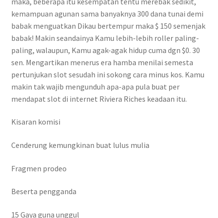
maka, beberapa itu kesempatan tentu merebak sedikit,
kemampuan agunan sama banyaknya 300 dana tunai demi
babak menguatkan Dikau bertempur maka $ 150 semenjak
babak! Makin seandainya Kamu lebih-lebih roller paling-
paling, walaupun, Kamu agak-agak hidup cuma dgn $0. 30
sen. Mengartikan menerus era hamba menilai semesta
pertunjukan slot sesudah ini sokong cara minus kos. Kamu
makin tak wajib mengunduh apa-apa pula buat per
mendapat slot di internet Riviera Riches keadaan itu.
Kisaran komisi
Cenderung kemungkinan buat lulus mulia
Fragmen prodeo
Beserta pengganda
15 Gaya guna unggul