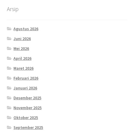
Arsip
Agustus 2026
Juni 2026
Mei 2026
April 2026
Maret 2026
Februari 2026
Januari 2026
Desember 2025
November 2025
Oktober 2025
September 2025