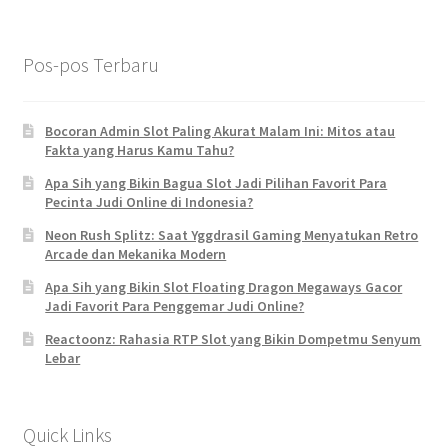
Pos-pos Terbaru
Bocoran Admin Slot Paling Akurat Malam Ini: Mitos atau
Fakta yang Harus Kamu Tahu?
Apa Sih yang Bikin Bagua Slot Jadi Pilihan Favorit Para
Pecinta Judi Online di Indonesia?
Neon Rush Splitz: Saat Yggdrasil Gaming Menyatukan Retro
Arcade dan Mekanika Modern
Apa Sih yang Bikin Slot Floating Dragon Megaways Gacor
Jadi Favorit Para Penggemar Judi Online?
Reactoonz: Rahasia RTP Slot yang Bikin Dompetmu Senyum
Lebar
Quick Links