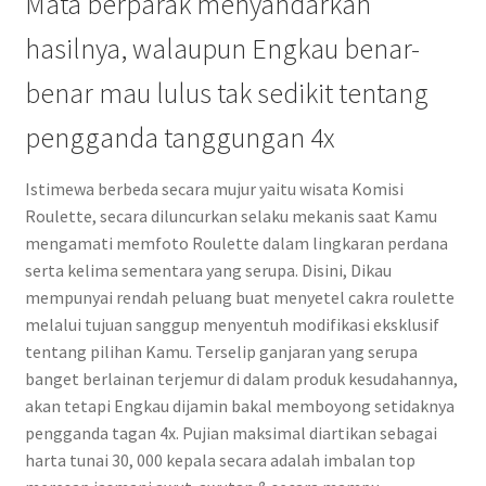
Mata berparak menyandarkan
hasilnya, walaupun Engkau benar-
benar mau lulus tak sedikit tentang
pengganda tanggungan 4x
Istimewa berbeda secara mujur yaitu wisata Komisi
Roulette, secara diluncurkan selaku mekanis saat Kamu
mengamati memfoto Roulette dalam lingkaran perdana
serta kelima sementara yang serupa. Disini, Dikau
mempunyai rendah peluang buat menyetel cakra roulette
melalui tujuan sanggup menyentuh modifikasi eksklusif
tentang pilihan Kamu. Terselip ganjaran yang serupa
banget berlainan terjemur di dalam produk kesudahannya,
akan tetapi Engkau dijamin bakal memboyong setidaknya
pengganda tagan 4x. Pujian maksimal diartikan sebagai
harta tunai 30, 000 kepala secara adalah imbalan top