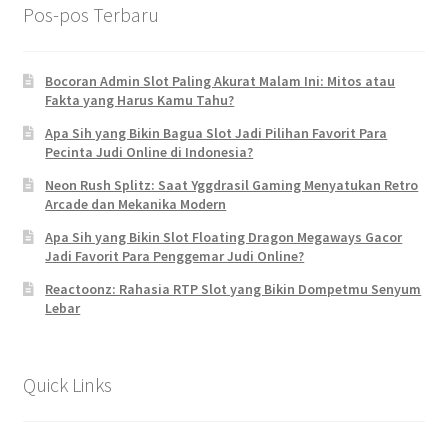
Pos-pos Terbaru
Bocoran Admin Slot Paling Akurat Malam Ini: Mitos atau
Fakta yang Harus Kamu Tahu?
Apa Sih yang Bikin Bagua Slot Jadi Pilihan Favorit Para
Pecinta Judi Online di Indonesia?
Neon Rush Splitz: Saat Yggdrasil Gaming Menyatukan Retro
Arcade dan Mekanika Modern
Apa Sih yang Bikin Slot Floating Dragon Megaways Gacor
Jadi Favorit Para Penggemar Judi Online?
Reactoonz: Rahasia RTP Slot yang Bikin Dompetmu Senyum
Lebar
Quick Links