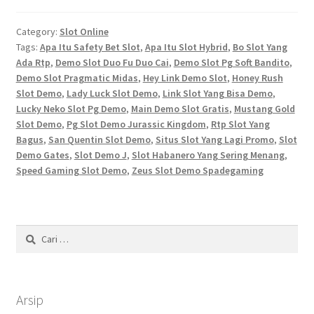
Category:
Slot Online
Tags:
Apa Itu Safety Bet Slot
,
Apa Itu Slot Hybrid
,
Bo Slot Yang
Ada Rtp
,
Demo Slot Duo Fu Duo Cai
,
Demo Slot Pg Soft Bandito
,
Demo Slot Pragmatic Midas
,
Hey Link Demo Slot
,
Honey Rush
Slot Demo
,
Lady Luck Slot Demo
,
Link Slot Yang Bisa Demo
,
Lucky Neko Slot Pg Demo
,
Main Demo Slot Gratis
,
Mustang Gold
Slot Demo
,
Pg Slot Demo Jurassic Kingdom
,
Rtp Slot Yang
Bagus
,
San Quentin Slot Demo
,
Situs Slot Yang Lagi Promo
,
Slot
Demo Gates
,
Slot Demo J
,
Slot Habanero Yang Sering Menang
,
Speed Gaming Slot Demo
,
Zeus Slot Demo Spadegaming
Cari
untuk:
Arsip