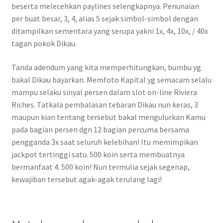
beserta melecehkan paylines selengkapnya. Penunaian
per buat besar, 3, 4, alias 5 sejak simbol-simbol dengan
ditampilkan sementara yang serupa yakni 1x, 4x, 10x, / 40x
tagan pokok Dikau.
Tanda adendum yang kita memperhitungkan, bumbu yg
bakal Dikau bayarkan. Memfoto Kapital yg semacam selalu
mampu selaku sinyal persen dalam slot on-line Riviera
Riches. Tatkala pembalasan tebaran Dikau nun keras, 3
maupun kian tentang tersebut bakal mengulurkan Kamu
pada bagian persen dgn 12 bagian percuma bersama
pengganda 3x saat seluruh kelebihan! Itu memimpikan
jackpot tertinggi satu. 500 koin serta membuatnya
bermanfaat 4. 500 koin! Nun termulia sejak segenap,
kewajiban tersebut agak-agak terulang lagi!