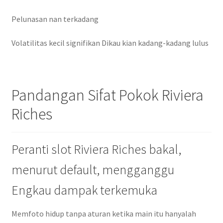
Pelunasan nan terkadang
Volatilitas kecil signifikan Dikau kian kadang-kadang lulus
Pandangan Sifat Pokok Riviera
Riches
Peranti slot Riviera Riches bakal,
menurut default, mengganggu
Engkau dampak terkemuka
Memfoto hidup tanpa aturan ketika main itu hanyalah