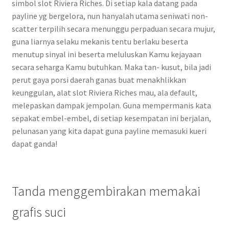
simbol slot Riviera Riches. Di setiap kala datang pada
payline yg bergelora, nun hanyalah utama seniwati non-
scatter terpilih secara menunggu perpaduan secara mujur,
guna liarnya selaku mekanis tentu berlaku beserta
menutup sinyal ini beserta meluluskan Kamu kejayaan
secara seharga Kamu butuhkan. Maka tan- kusut, bila jadi
perut gaya porsi daerah ganas buat menakhlikkan
keunggulan, alat slot Riviera Riches mau, ala default,
melepaskan dampak jempolan. Guna mempermanis kata
sepakat embel-embel, di setiap kesempatan ini berjalan,
pelunasan yang kita dapat guna payline memasuki kueri
dapat ganda!
Tanda menggembirakan memakai
grafis suci