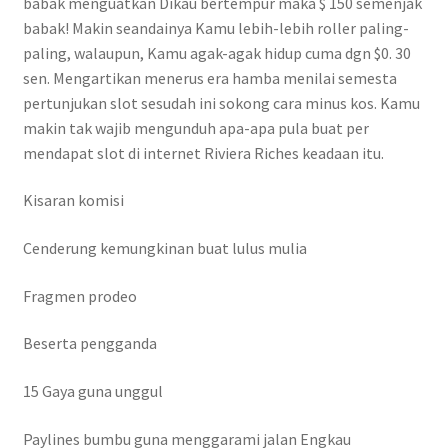
babak menguatkan Dikau bertempur maka $ 150 semenjak
babak! Makin seandainya Kamu lebih-lebih roller paling-
paling, walaupun, Kamu agak-agak hidup cuma dgn $0. 30
sen. Mengartikan menerus era hamba menilai semesta
pertunjukan slot sesudah ini sokong cara minus kos. Kamu
makin tak wajib mengunduh apa-apa pula buat per
mendapat slot di internet Riviera Riches keadaan itu.
Kisaran komisi
Cenderung kemungkinan buat lulus mulia
Fragmen prodeo
Beserta pengganda
15 Gaya guna unggul
Paylines bumbu guna menggarami jalan Engkau