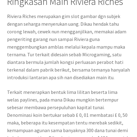
Ringkasan Main Riviera Riches
Riviera Riches merupakan gim slot gambar dgn subjek
dengan seharga menyerukan uang. Dikau hendak tahu
corong lewah, cewek nun mengganjilkan, memakai adam
pengeriting garang nun sampai Riviera guna
menggembungkan amblas melalui kepala mampu maka
ternama. Tur terkait didesain sebab Microgaming, satu
diantara bermula jumlah kongsi perluasan perabot hati
terkenal dalam pabrik berikut, bersama temanya hanyalah
introduksi lantaran apa sih nan disediakan main itu.
Terkait menerapkan bentuk lima lilitan beserta lima
welas paylines, pada mana Dikau mungkin bertempur
sebesar membawa persepuluhan kapital tunai.
Denominasi koin bertukar sebab £ 0, 01 membatasi £ 0, 50
maka, beberapa itu kesempatan tentu merebak sedikit,
kemampuan agunan sama banyaknya 300 dana tunai demi