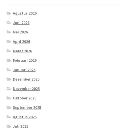
Agustus 2026
Juni 2026
Mei 2026
April 2026
Maret 2026
Februari 2026
Januari 2026
Desember 2025
November 2025
Oktober 2025
September 2025
Agustus 2025
Juli 2025